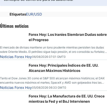
Etiquetas
EUR/USD
Últimas noticias
Forex Hoy: Los Iraníes Siembran Dudas sobre
el Progreso
El mercado de divisas mantiene un tono prudente mientras persisten las dudas
sobre Oriente Medio. El petróleo sigue bajo presión, el oro consolida su fortaleza
y los operadores esperan nuevas referencias económicas desde Estados
Noticias Forex Hoy
06/08/2026 07:01 GMT0
Unidos.
Forex Hoy: Principales Índices de EE. UU.
Alcanzan Máximos Históricos
Tanto el Dow Jones 30 como el S&P 500 alcanzan máximos históricos; el DAX
encuentra nuevos máximos el martes; SpaceX y AMD son golpeados tras las
llamadas de ganancias; el petróleo crudo cae por debajo de los $80 con nuevas
Noticias Forex Hoy
05/08/2026 06:33 GMT0
esperanzas; el dólar estadounidense continúa intentando estabilizarse frente al
yen; el peso mexicano ve un repunte a medida que las tasas caen en EE. UU.
Forex Hoy: La Manufactura de EE. UU. Crece
mientras la Fed y el BoJ Intervienen