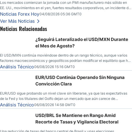
Los mercados comienzan la jornada con un PMI manufacturero más sólido en
EE. UU., movimientos en el yen, fuertes resultados corporativos, un incidente de
seguridad en Bitcoin y nuevas señales desde el mercado del petróleo.
Noticias Forex Hoy
04/08/2026 05:36 GMT0
Ver Más Noticias
Noticias Relacionadas
¿Seguirá Lateralizado el USD/MXN Durante
el Mes de Agosto?
El USD/MXN continúa moviéndose dentro de un rango técnico, aunque varios
factores macroeconómicos y geopolíticos podrían modificar el equilibrio que ha
dominado al mercado en las últimas semanas.
Análisis Técnico
06/08/2026 15:16 GMT0
EUR/USD Continúa Operando Sin Ninguna
Convicción Clara
EUR/USD sigue probando un nivel clave sin liberarse, ya que las expectativas
de la Fed y los titulares del Golfo dejan un mercado que aún carece de
convicción real.
Análisis Técnico
06/08/2026 14:58 GMT0
USD/BRL Se Mantiene en Rango Amid
Recorte de Tasas y Vigilancia Electoral
Una reducción de tasas del banco central de Brasil y unas elecciones