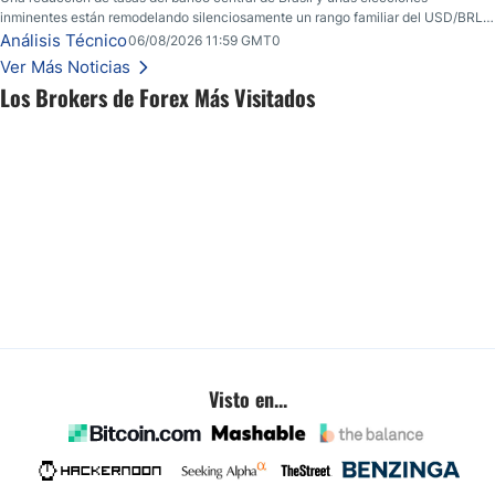
inminentes están remodelando silenciosamente un rango familiar del USD/BRL.
Una reducción de tasas por parte del banco central de Brasil y unas elecciones
Análisis Técnico
06/08/2026 11:59 GMT0
inminentes están remodelando silenciosamente un rango familiar del USD/BRL.
Ver Más Noticias
Esto es lo que los traders están observando a continuación.
Los Brokers de Forex Más Visitados
Visto en...