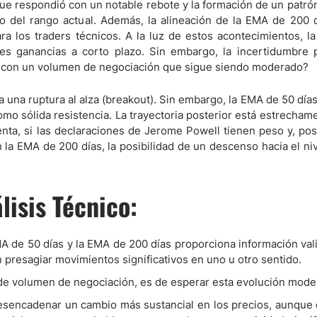
ue respondió con un notable rebote y la formación de un patrón
tro del rango actual. Además, la alineación de la EMA de 200 
a los traders técnicos. A la luz de estos acontecimientos, la
ndices
tes ganancias a corto plazo. Sin embargo, la incertidumbre p
e con un volumen de negociación que sigue siendo moderado?
 una ruptura al alza (breakout). Sin embargo, la EMA de 50 días
re (MELI)
mo sólida resistencia. La trayectoria posterior está estrechame
cciones
nta, si las declaraciones de Jerome Powell tienen peso y, pos
on la EMA de 200 días, la posibilidad de un descenso hacia el ni
lisis Técnico:
EMA de 50 días y la EMA de 200 días proporciona información val
 presagiar movimientos significativos en uno u otro sentido.
y de volumen de negociación, es de esperar esta evolución mode
desencadenar un cambio más sustancial en los precios, aunqu