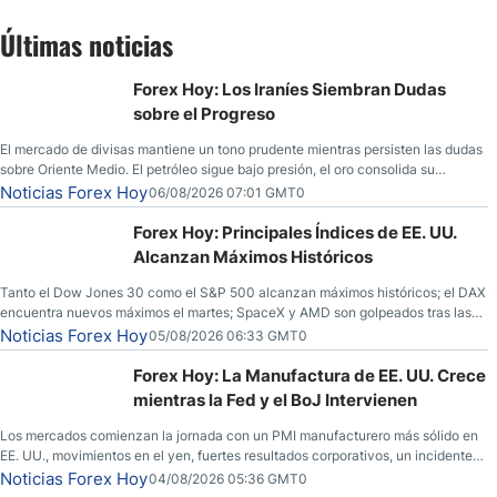
Últimas noticias
Forex Hoy: Los Iraníes Siembran Dudas
sobre el Progreso
El mercado de divisas mantiene un tono prudente mientras persisten las dudas
sobre Oriente Medio. El petróleo sigue bajo presión, el oro consolida su
fortaleza y los operadores esperan nuevas referencias económicas desde
Noticias Forex Hoy
06/08/2026 07:01 GMT0
Estados Unidos.
Forex Hoy: Principales Índices de EE. UU.
Alcanzan Máximos Históricos
Tanto el Dow Jones 30 como el S&P 500 alcanzan máximos históricos; el DAX
encuentra nuevos máximos el martes; SpaceX y AMD son golpeados tras las
llamadas de ganancias; el petróleo crudo cae por debajo de los $80 con
Noticias Forex Hoy
05/08/2026 06:33 GMT0
nuevas esperanzas; el dólar estadounidense continúa intentando estabilizarse
frente al yen; el peso mexicano ve un repunte a medida que las tasas caen en
Forex Hoy: La Manufactura de EE. UU. Crece
EE. UU.
mientras la Fed y el BoJ Intervienen
Los mercados comienzan la jornada con un PMI manufacturero más sólido en
EE. UU., movimientos en el yen, fuertes resultados corporativos, un incidente
de seguridad en Bitcoin y nuevas señales desde el mercado del petróleo.
Noticias Forex Hoy
04/08/2026 05:36 GMT0