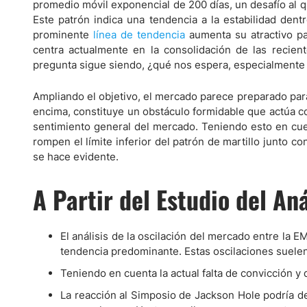
Ecuador
promedio móvil exponencial de 200 días, un desafío al q
Este patrón indica una tendencia a la estabilidad den
Paraguay
Nasdaq 100
S&P 500
prominente
línea de tendencia
aumenta su atractivo par
Peru
IBEX 35
Todos los í
centra actualmente en la consolidación de las recien
Panama
pregunta sigue siendo, ¿qué nos espera, especialment
Acciones
Latinoamérica
Ampliando el objetivo, el mercado parece preparado para
Nvidia (NVDA)
Mercado Lib
Bolivia
encima, constituye un obstáculo formidable que actúa co
Banco Santander (SAN)
Todas las A
Nicaragua
sentimiento general del mercado. Teniendo esto en cue
rompen el límite inferior del patrón de martillo junto c
Estados Unidos
se hace evidente.
A Partir del Estudio del Aná
El análisis de la oscilación del mercado entre la 
tendencia predominante. Estas oscilaciones suelen
Teniendo en cuenta la actual falta de convicción 
La reacción al Simposio de Jackson Hole podría 