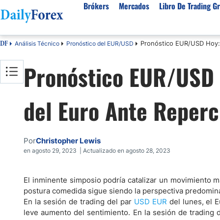
Brókers
Mercados
Libro De Trading Gr
Pronóstico EUR/USD Hoy:
Análisis Técnico
Pronóstico del EUR/USD
DF
Mejores Brokers por País
Activos populares
Acerca de DailyForex
Tipos
Pronóstico EUR/USD 
España
Sobre Nosotros
Broke
Divisas
Argentina
Política editorial
Broke
USD/MXN
USD/JPY
del Euro Ante Reperc
Rep. Dominicana
Cómo generamos ingresos
Broke
EUR/USD
USD/COP
Mexico
Nuestra metodología
Broke
USD/PEN
Todas las D
Colombia
Índice de confianza
Broke
Por
Christopher Lewis
Materias Primas
Costa Rica
Por qué confiar en nosotros
Broke
en agosto 29, 2023 | Actualizado en agosto 28, 2023
Venezuela
Precio del Cafe
Precio del 
Guatemala
Oro (XAU/USD)
Plata (XAG
El inminente simposio podría catalizar un movimiento 
postura comedida sigue siendo la perspectiva predomin
Cuba
Petróleo WTI
Todas las M
En la sesión de trading del par
USD EUR
del lunes, el
El Salvador
leve aumento del sentimiento. En la sesión de trading d
Indices