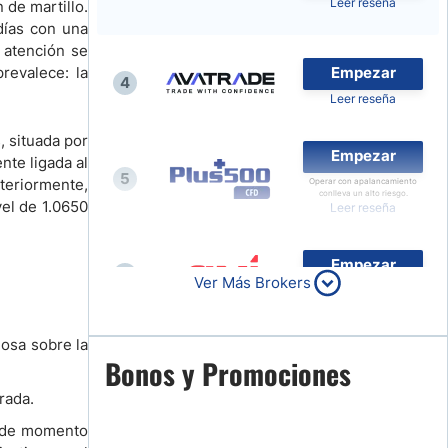
Leer reseña
 de martillo.
Noticias de Brokers
días con una
 atención se
revalece: la
Empezar
4
Leer reseña
, situada por
Empezar
nte ligada al
5
teriormente,
Operar con apalancamiento
conlleva un alto riesgo.
vel de 1.0650
Leer reseña
Empezar
6
Ver Más Brokers
Leer reseña
iosa sobre la
Empezar
Bonos y Promociones
7
Leer reseña
rada.
e de momento