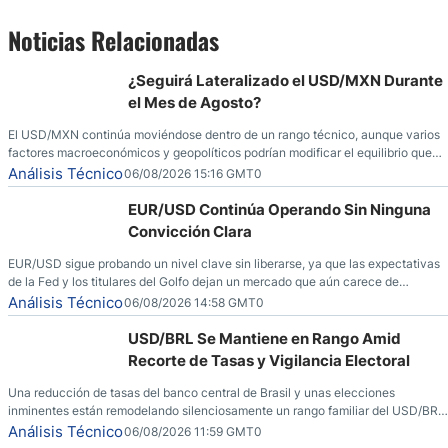
Noticias Relacionadas
¿Seguirá Lateralizado el USD/MXN Durante
el Mes de Agosto?
El USD/MXN continúa moviéndose dentro de un rango técnico, aunque varios
factores macroeconómicos y geopolíticos podrían modificar el equilibrio que
ha dominado al mercado en las últimas semanas.
Análisis Técnico
06/08/2026 15:16 GMT0
EUR/USD Continúa Operando Sin Ninguna
Convicción Clara
EUR/USD sigue probando un nivel clave sin liberarse, ya que las expectativas
de la Fed y los titulares del Golfo dejan un mercado que aún carece de
convicción real.
Análisis Técnico
06/08/2026 14:58 GMT0
USD/BRL Se Mantiene en Rango Amid
Recorte de Tasas y Vigilancia Electoral
Una reducción de tasas del banco central de Brasil y unas elecciones
inminentes están remodelando silenciosamente un rango familiar del USD/BRL.
Una reducción de tasas por parte del banco central de Brasil y unas elecciones
Análisis Técnico
06/08/2026 11:59 GMT0
inminentes están remodelando silenciosamente un rango familiar del USD/BRL.