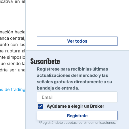
cativa en el
Empezar
8
Leer reseña
Empezar
inación hacia
9
anca central,
Leer reseña
Ver todos
unto con las
na ruptura al
ente simposio
Empezar
Suscríbete
10
gue siendo la
Leer reseña
Regístrese para recibir las últimas
dría ser una
actualizaciones del mercado y las
señales gratuitas directamente a su
bandeja de entrada.
as de trading
Ayúdame a elegir un Broker
Regístrate
*Registrándote aceptas recibir comunicaciones.