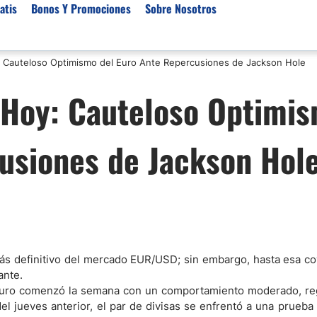
atis
Bonos Y Promociones
Sobre Nosotros
 Cauteloso Optimismo del Euro Ante Repercusiones de Jackson Hole
 de Broker
Empresas de Fondeo
Noticias del Mercados
Hoy: Cauteloso Optimi
rs Regulados
Lista de Mejores Prop F
Análisis Forex
rs Para Scalping
Empresas de Fondeo en
Señales Forex Gratis
usiones de Jackson Hol
Unidos
r Oro
El Oro va a Subir o Baja
Empresas de Fondeo de
rs de Trading Automático
Tendencia Euro Próxim
ivisas
r para Metatrader 4
Noticias Forex Diarias
rs por Categoría
Mercado de Acciones 
Cacao
/USD)
más definitivo del mercado EUR/USD; sin embargo, hasta esa co
ante.
aterias Primas
 Euro comenzó la semana con un comportamiento moderado, re
el jueves anterior, el par de divisas se enfrentó a una prueba 