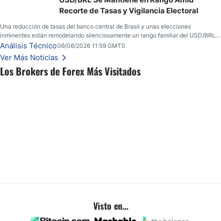
Recorte de Tasas y Vigilancia Electoral
Una reducción de tasas del banco central de Brasil y unas elecciones
inminentes están remodelando silenciosamente un rango familiar del USD/BRL.
Una reducción de tasas por parte del banco central de Brasil y unas elecciones
Análisis Técnico
06/08/2026 11:59 GMT0
inminentes están remodelando silenciosamente un rango familiar del USD/BRL.
Ver Más Noticias
Esto es lo que los traders están observando a continuación.
Los Brokers de Forex Más Visitados
Visto en...