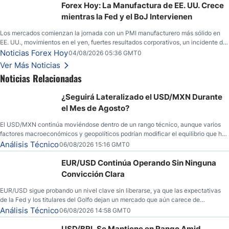
yen; el peso mexicano ve un repunte a medida que las tasas caen en EE. UU.
Forex Hoy: La Manufactura de EE. UU. Crece
mientras la Fed y el BoJ Intervienen
Los mercados comienzan la jornada con un PMI manufacturero más sólido en
EE. UU., movimientos en el yen, fuertes resultados corporativos, un incidente de
seguridad en Bitcoin y nuevas señales desde el mercado del petróleo.
Noticias Forex Hoy
04/08/2026 05:36 GMT0
Ver Más Noticias
Noticias Relacionadas
¿Seguirá Lateralizado el USD/MXN Durante
el Mes de Agosto?
El USD/MXN continúa moviéndose dentro de un rango técnico, aunque varios
factores macroeconómicos y geopolíticos podrían modificar el equilibrio que ha
dominado al mercado en las últimas semanas.
Análisis Técnico
06/08/2026 15:16 GMT0
EUR/USD Continúa Operando Sin Ninguna
Convicción Clara
EUR/USD sigue probando un nivel clave sin liberarse, ya que las expectativas
de la Fed y los titulares del Golfo dejan un mercado que aún carece de
convicción real.
Análisis Técnico
06/08/2026 14:58 GMT0
USD/BRL Se Mantiene en Rango Amid