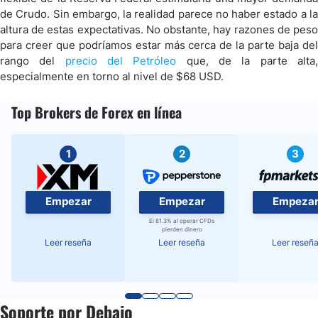
de Crudo. Sin embargo, la realidad parece no haber estado a la
altura de estas expectativas. No obstante, hay razones de peso
para creer que podríamos estar más cerca de la parte baja del
rango del
precio del Petróleo
que, de la parte alta
especialmente en torno al nivel de $68 USD.
Top Brokers de Forex en línea
1
2
3
Empezar
Empezar
Empeza
El 81.3% al operar CFDs
pierden dinero
Leer reseña
Leer reseña
Leer reseñ
Soporte por Debajo