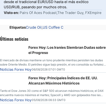
desde el tradicional EUR/USD hasta el más exótico
USD/RUB, pasando por muchos otros.
Visto en:
Pairs Of Aces Podcast,The Trader Guy, FXEmpire
Etiquetas
Crude Oil
US Coffee C
Últimas noticias
Forex Hoy: Los Iraníes Siembran Dudas sobre
el Progreso
El mercado de divisas mantiene un tono prudente mientras persisten las dudas
sobre Oriente Medio. El petróleo sigue bajo presión, el oro consolida su fortaleza
y los operadores esperan nuevas referencias económicas desde Estados
Noticias Forex Hoy
06/08/2026 07:01 GMT0
Unidos.
Forex Hoy: Principales Índices de EE. UU.
Alcanzan Máximos Históricos
Tanto el Dow Jones 30 como el S&P 500 alcanzan máximos históricos; el DAX
encuentra nuevos máximos el martes; SpaceX y AMD son golpeados tras las
llamadas de ganancias; el petróleo crudo cae por debajo de los $80 con nuevas
Noticias Forex Hoy
05/08/2026 06:33 GMT0
esperanzas; el dólar estadounidense continúa intentando estabilizarse frente al