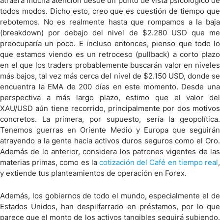
atraerá mucha atención desde un punto de vista psicológico de
todos modos. Dicho esto, creo que es cuestión de tiempo que
rebotemos. No es realmente hasta que rompamos a la baja
(breakdown) por debajo del nivel de $2.280 USD que me
preocuparía un poco. E incluso entonces, pienso que todo lo
que estamos viendo es un retroceso (pullback) a corto plazo
en el que los traders probablemente buscarán valor en niveles
más bajos, tal vez más cerca del nivel de $2.150 USD, donde se
encuentra la EMA de 200 días en este momento. Desde una
perspectiva a más largo plazo, estimo que el valor del
XAU/USD aún tiene recorrido, principalmente por dos motivos
concretos. La primera, por supuesto, sería la geopolítica.
Tenemos guerras en Oriente Medio y Europa que seguirán
atrayendo a la gente hacia activos duros seguros como el Oro.
Además de lo anterior, considera los patrones vigentes de las
materias primas, como es la
cotización del Café en tiempo real
,
y extiende tus planteamientos de operación en Forex.
Además, los gobiernos de todo el mundo, especialmente el de
Estados Unidos, han despilfarrado en préstamos, por lo que
parece que el monto de los activos tangibles seguirá subiendo.