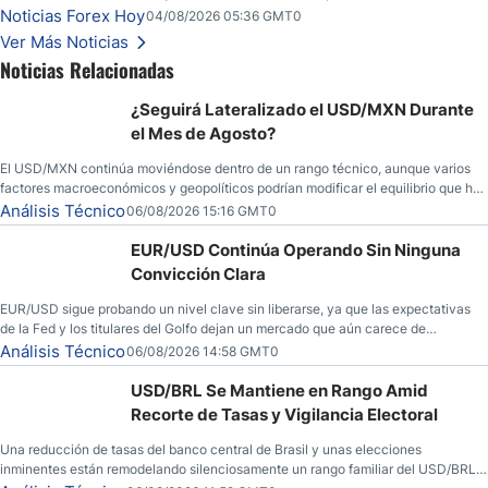
seguridad en Bitcoin y nuevas señales desde el mercado del petróleo.
Noticias Forex Hoy
04/08/2026 05:36 GMT0
Ver Más Noticias
Noticias Relacionadas
¿Seguirá Lateralizado el USD/MXN Durante
el Mes de Agosto?
El USD/MXN continúa moviéndose dentro de un rango técnico, aunque varios
factores macroeconómicos y geopolíticos podrían modificar el equilibrio que ha
dominado al mercado en las últimas semanas.
Análisis Técnico
06/08/2026 15:16 GMT0
EUR/USD Continúa Operando Sin Ninguna
Convicción Clara
EUR/USD sigue probando un nivel clave sin liberarse, ya que las expectativas
de la Fed y los titulares del Golfo dejan un mercado que aún carece de
convicción real.
Análisis Técnico
06/08/2026 14:58 GMT0
USD/BRL Se Mantiene en Rango Amid
Recorte de Tasas y Vigilancia Electoral
Una reducción de tasas del banco central de Brasil y unas elecciones
inminentes están remodelando silenciosamente un rango familiar del USD/BRL.