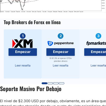
Top Brokers de Forex en línea
1
2
3
Empezar
Empezar
Empeza
El 81.3% al operar CFDs
pierden dinero
Leer reseña
Leer reseña
Leer reseñ
Soporte Masivo Por Debajo
El nivel de $2.300 USD por debajo, obviamente, es un área que