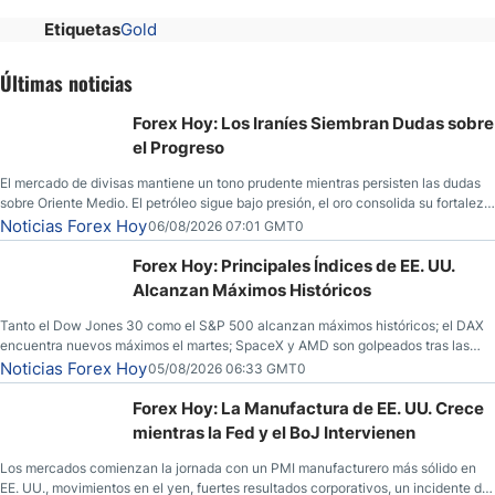
Etiquetas
Gold
Últimas noticias
Forex Hoy: Los Iraníes Siembran Dudas sobre
el Progreso
El mercado de divisas mantiene un tono prudente mientras persisten las dudas
sobre Oriente Medio. El petróleo sigue bajo presión, el oro consolida su fortaleza
y los operadores esperan nuevas referencias económicas desde Estados
Noticias Forex Hoy
06/08/2026 07:01 GMT0
Unidos.
Forex Hoy: Principales Índices de EE. UU.
Alcanzan Máximos Históricos
Tanto el Dow Jones 30 como el S&P 500 alcanzan máximos históricos; el DAX
encuentra nuevos máximos el martes; SpaceX y AMD son golpeados tras las
llamadas de ganancias; el petróleo crudo cae por debajo de los $80 con nuevas
Noticias Forex Hoy
05/08/2026 06:33 GMT0
esperanzas; el dólar estadounidense continúa intentando estabilizarse frente al
yen; el peso mexicano ve un repunte a medida que las tasas caen en EE. UU.
Forex Hoy: La Manufactura de EE. UU. Crece
mientras la Fed y el BoJ Intervienen
Los mercados comienzan la jornada con un PMI manufacturero más sólido en
EE. UU., movimientos en el yen, fuertes resultados corporativos, un incidente de