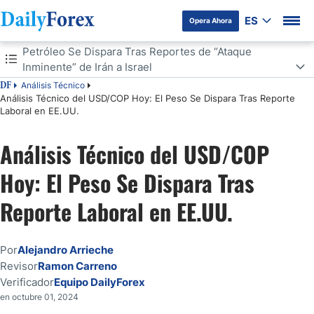
ES
Opera Ahora
Tabla de contenidos
Petróleo Se Dispara Tras Reportes de “Ataque
Inminente” de Irán a Israel
Análisis Técnico
DF
Petróleo Se Dispara Tras Reportes de “Ataque Inminente” de Irán a
Análisis Técnico del USD/COP Hoy: El Peso Se Dispara Tras Reporte
Israel
Laboral en EE.UU.
El USD/COP Rompe Barrera de 4.180
Análisis Técnico del USD/COP
Hoy: El Peso Se Dispara Tras
Reporte Laboral en EE.UU.
Por
Alejandro Arrieche
Revisor
Ramon Carreno
Verificador
Equipo DailyForex
en octubre 01, 2024