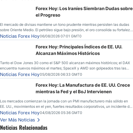
Forex Hoy: Los Iraníes Siembran Dudas sobre
el Progreso
El mercado de divisas mantiene un tono prudente mientras persisten las dudas
sobre Oriente Medio. El petróleo sigue bajo presión, el oro consolida su fortaleza
y los operadores esperan nuevas referencias económicas desde Estados
Noticias Forex Hoy
06/08/2026 07:01 GMT0
Unidos.
Forex Hoy: Principales Índices de EE. UU.
Alcanzan Máximos Históricos
Tanto el Dow Jones 30 como el S&P 500 alcanzan máximos históricos; el DAX
encuentra nuevos máximos el martes; SpaceX y AMD son golpeados tras las
llamadas de ganancias; el petróleo crudo cae por debajo de los $80 con nuevas
Noticias Forex Hoy
05/08/2026 06:33 GMT0
esperanzas; el dólar estadounidense continúa intentando estabilizarse frente al
yen; el peso mexicano ve un repunte a medida que las tasas caen en EE. UU.
Forex Hoy: La Manufactura de EE. UU. Crece
mientras la Fed y el BoJ Intervienen
Los mercados comienzan la jornada con un PMI manufacturero más sólido en
EE. UU., movimientos en el yen, fuertes resultados corporativos, un incidente de
seguridad en Bitcoin y nuevas señales desde el mercado del petróleo.
Noticias Forex Hoy
04/08/2026 05:36 GMT0
Ver Más Noticias
Noticias Relacionadas