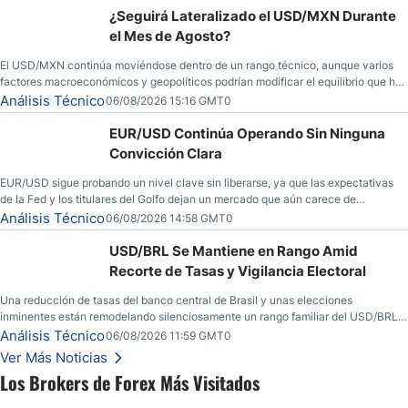
¿Seguirá Lateralizado el USD/MXN Durante
el Mes de Agosto?
El USD/MXN continúa moviéndose dentro de un rango técnico, aunque varios
factores macroeconómicos y geopolíticos podrían modificar el equilibrio que ha
dominado al mercado en las últimas semanas.
Análisis Técnico
06/08/2026 15:16 GMT0
EUR/USD Continúa Operando Sin Ninguna
Convicción Clara
EUR/USD sigue probando un nivel clave sin liberarse, ya que las expectativas
de la Fed y los titulares del Golfo dejan un mercado que aún carece de
convicción real.
Análisis Técnico
06/08/2026 14:58 GMT0
USD/BRL Se Mantiene en Rango Amid
Recorte de Tasas y Vigilancia Electoral
Una reducción de tasas del banco central de Brasil y unas elecciones
inminentes están remodelando silenciosamente un rango familiar del USD/BRL.
Una reducción de tasas por parte del banco central de Brasil y unas elecciones
Análisis Técnico
06/08/2026 11:59 GMT0
inminentes están remodelando silenciosamente un rango familiar del USD/BRL.
Ver Más Noticias
Esto es lo que los traders están observando a continuación.
Los Brokers de Forex Más Visitados