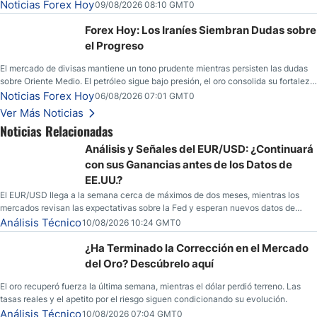
Noticias Forex Hoy
09/08/2026 08:10 GMT0
Forex Hoy: Los Iraníes Siembran Dudas sobre
el Progreso
El mercado de divisas mantiene un tono prudente mientras persisten las dudas
sobre Oriente Medio. El petróleo sigue bajo presión, el oro consolida su fortaleza
y los operadores esperan nuevas referencias económicas desde Estados
Noticias Forex Hoy
06/08/2026 07:01 GMT0
Unidos.
Ver Más Noticias
Noticias Relacionadas
Análisis y Señales del EUR/USD: ¿Continuará
con sus Ganancias antes de los Datos de
EE.UU.?
El EUR/USD llega a la semana cerca de máximos de dos meses, mientras los
mercados revisan las expectativas sobre la Fed y esperan nuevos datos de
inflación de EE. UU.
Análisis Técnico
10/08/2026 10:24 GMT0
¿Ha Terminado la Corrección en el Mercado
del Oro? Descúbrelo aquí
El oro recuperó fuerza la última semana, mientras el dólar perdió terreno. Las
tasas reales y el apetito por el riesgo siguen condicionando su evolución.
Análisis Técnico
10/08/2026 07:04 GMT0