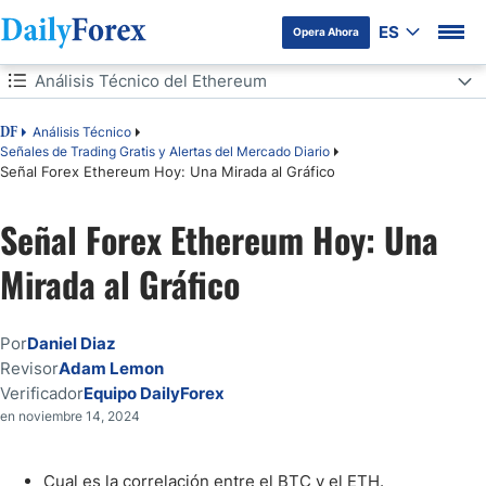
ES
Opera Ahora
Tabla de contenidos
Análisis Técnico del Ethereum
Análisis Técnico del Ethereum
Análisis Técnico
DF
Señales de Trading Gratis y Alertas del Mercado Diario
Señal Forex Ethereum Hoy: Una Mirada al Gráfico
Señal de Venta:
Señal Forex Ethereum Hoy: Una
Mirada al Gráfico
Por
Daniel Diaz
Revisor
Adam Lemon
Verificador
Equipo DailyForex
en noviembre 14, 2024
Cual es la correlación entre el BTC y el ETH.