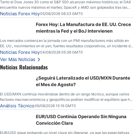
Tanto el Dow Jones 30 como el S&P 500 alcanzan máximos históricos; el DAX
encuentra nuevos máximos el martes; SpaceX y AMD son golpeados tras las
llamadas de ganancias; el petróleo crudo cae por debajo de los $80 con nuevas
Noticias Forex Hoy
05/08/2026 06:33 GMT0
esperanzas; el dólar estadounidense continúa intentando estabilizarse frente al
yen; el peso mexicano ve un repunte a medida que las tasas caen en EE. UU.
Forex Hoy: La Manufactura de EE. UU. Crece
mientras la Fed y el BoJ Intervienen
Los mercados comienzan la jornada con un PMI manufacturero más sólido en
EE. UU., movimientos en el yen, fuertes resultados corporativos, un incidente de
seguridad en Bitcoin y nuevas señales desde el mercado del petróleo.
Noticias Forex Hoy
04/08/2026 05:36 GMT0
Ver Más Noticias
Noticias Relacionadas
¿Seguirá Lateralizado el USD/MXN Durante
el Mes de Agosto?
El USD/MXN continúa moviéndose dentro de un rango técnico, aunque varios
factores macroeconómicos y geopolíticos podrían modificar el equilibrio que ha
dominado al mercado en las últimas semanas.
Análisis Técnico
06/08/2026 15:16 GMT0
EUR/USD Continúa Operando Sin Ninguna
Convicción Clara
EUR/USD sigue probando un nivel clave sin liberarse, ya que las expectativas