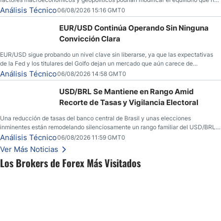
dominado al mercado en las últimas semanas.
Análisis Técnico
06/08/2026 15:16 GMT0
EUR/USD Continúa Operando Sin Ninguna
Convicción Clara
EUR/USD sigue probando un nivel clave sin liberarse, ya que las expectativas
de la Fed y los titulares del Golfo dejan un mercado que aún carece de
convicción real.
Análisis Técnico
06/08/2026 14:58 GMT0
USD/BRL Se Mantiene en Rango Amid
Recorte de Tasas y Vigilancia Electoral
Una reducción de tasas del banco central de Brasil y unas elecciones
inminentes están remodelando silenciosamente un rango familiar del USD/BRL.
Una reducción de tasas por parte del banco central de Brasil y unas elecciones
Análisis Técnico
06/08/2026 11:59 GMT0
inminentes están remodelando silenciosamente un rango familiar del USD/BRL.
Ver Más Noticias
Esto es lo que los traders están observando a continuación.
Los Brokers de Forex Más Visitados