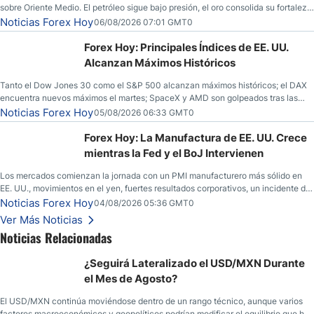
sobre Oriente Medio. El petróleo sigue bajo presión, el oro consolida su fortaleza
y los operadores esperan nuevas referencias económicas desde Estados
Noticias Forex Hoy
06/08/2026 07:01 GMT0
Unidos.
Forex Hoy: Principales Índices de EE. UU.
Alcanzan Máximos Históricos
Tanto el Dow Jones 30 como el S&P 500 alcanzan máximos históricos; el DAX
encuentra nuevos máximos el martes; SpaceX y AMD son golpeados tras las
llamadas de ganancias; el petróleo crudo cae por debajo de los $80 con nuevas
Noticias Forex Hoy
05/08/2026 06:33 GMT0
esperanzas; el dólar estadounidense continúa intentando estabilizarse frente al
yen; el peso mexicano ve un repunte a medida que las tasas caen en EE. UU.
Forex Hoy: La Manufactura de EE. UU. Crece
mientras la Fed y el BoJ Intervienen
Los mercados comienzan la jornada con un PMI manufacturero más sólido en
EE. UU., movimientos en el yen, fuertes resultados corporativos, un incidente de
seguridad en Bitcoin y nuevas señales desde el mercado del petróleo.
Noticias Forex Hoy
04/08/2026 05:36 GMT0
Ver Más Noticias
Noticias Relacionadas
¿Seguirá Lateralizado el USD/MXN Durante
el Mes de Agosto?
El USD/MXN continúa moviéndose dentro de un rango técnico, aunque varios
factores macroeconómicos y geopolíticos podrían modificar el equilibrio que ha