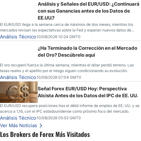
Análisis y Señales del EUR/USD: ¿Continuará
con sus Ganancias antes de los Datos de
EE.UU.?
El EUR/USD llega a la semana cerca de máximos de dos meses, mientras los
mercados revisan las expectativas sobre la Fed y esperan nuevos datos de
inflación de EE. UU.
Análisis Técnico
10/08/2026 10:24 GMT0
¿Ha Terminado la Corrección en el Mercado
del Oro? Descúbrelo aquí
El oro recuperó fuerza la última semana, mientras el dólar perdió terreno. Las
tasas reales y el apetito por el riesgo siguen condicionando su evolución.
Análisis Técnico
10/08/2026 07:04 GMT0
Señal Forex EUR/USD Hoy: Perspectiva
Alcista Antes de los Datos del IPC de EE. UU.
El EUR/USD recupera posiciones tras el débil informe de empleo de EE. UU. y se
acerca a 1,16, con el IPC estadounidense como próximo foco del mercado.
Análisis Técnico
10/08/2026 05:53 GMT0
Ver Más Noticias
Los Brokers de Forex Más Visitados