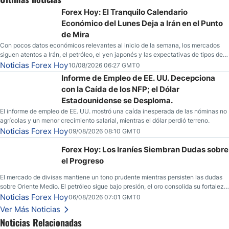
Forex Hoy: El Tranquilo Calendario
Económico del Lunes Deja a Irán en el Punto
de Mira
Con pocos datos económicos relevantes al inicio de la semana, los mercados
siguen atentos a Irán, el petróleo, el yen japonés y las expectativas de tipos de
la Fed.
Noticias Forex Hoy
10/08/2026 06:27 GMT0
Informe de Empleo de EE. UU. Decepciona
con la Caída de los NFP; el Dólar
Estadounidense se Desploma.
El informe de empleo de EE. UU. mostró una caída inesperada de las nóminas no
agrícolas y un menor crecimiento salarial, mientras el dólar perdió terreno.
Noticias Forex Hoy
09/08/2026 08:10 GMT0
Forex Hoy: Los Iraníes Siembran Dudas sobre
el Progreso
El mercado de divisas mantiene un tono prudente mientras persisten las dudas
sobre Oriente Medio. El petróleo sigue bajo presión, el oro consolida su fortaleza
y los operadores esperan nuevas referencias económicas desde Estados
Noticias Forex Hoy
06/08/2026 07:01 GMT0
Unidos.
Ver Más Noticias
Noticias Relacionadas