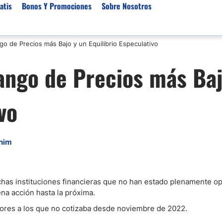
atis
Bonos Y Promociones
Sobre Nosotros
 de Precios más Bajo y un Equilibrio Especulativo
 de Broker
Empresas de Fondeo
Noticias del Mercados
ngo de Precios más Baj
rs Regulados
Lista de Mejores Prop F
Análisis Forex
rs Para Scalping
Empresas de Fondeo en
Señales Forex Gratis
vo
Unidos
r Oro
El Oro va a Subir o Baja
Empresas de Fondeo de
rs de Trading Automático
Tendencia Euro Próxim
ivisas
r para Metatrader 4
Noticias Forex Diarias
nim
rs por Categoría
Mercado de Acciones 
Cacao
/USD)
as instituciones financieras que no han estado plenamente op
na acción hasta la próxima.
aterias Primas
iores a los que no cotizaba desde noviembre de 2022.