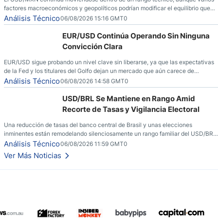
factores macroeconómicos y geopolíticos podrían modificar el equilibrio que
ha dominado al mercado en las últimas semanas.
Análisis Técnico
06/08/2026 15:16 GMT0
EUR/USD Continúa Operando Sin Ninguna
Convicción Clara
EUR/USD sigue probando un nivel clave sin liberarse, ya que las expectativas
de la Fed y los titulares del Golfo dejan un mercado que aún carece de
convicción real.
Análisis Técnico
06/08/2026 14:58 GMT0
USD/BRL Se Mantiene en Rango Amid
Recorte de Tasas y Vigilancia Electoral
Una reducción de tasas del banco central de Brasil y unas elecciones
inminentes están remodelando silenciosamente un rango familiar del USD/BRL.
Una reducción de tasas por parte del banco central de Brasil y unas elecciones
Análisis Técnico
06/08/2026 11:59 GMT0
inminentes están remodelando silenciosamente un rango familiar del USD/BRL.
Ver Más Noticias
Esto es lo que los traders están observando a continuación.