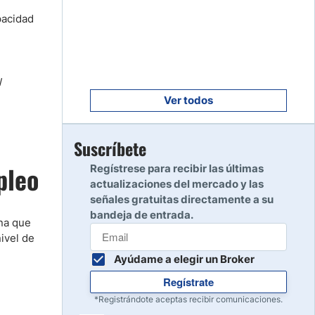
Empezar
8
pacidad
Leer reseña
Empezar
9
l
Leer reseña
Ver todos
Empezar
Suscríbete
10
Leer reseña
pleo
Regístrese para recibir las últimas
actualizaciones del mercado y las
señales gratuitas directamente a su
bandeja de entrada.
ana que
ivel de
Ayúdame a elegir un Broker
Regístrate
*Registrándote aceptas recibir comunicaciones.