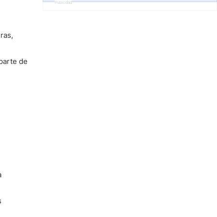
Publicidad
l
ras,
parte de
a
s