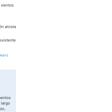
 vientos
n alcista
existente
okers
mentos
 largo
zo,