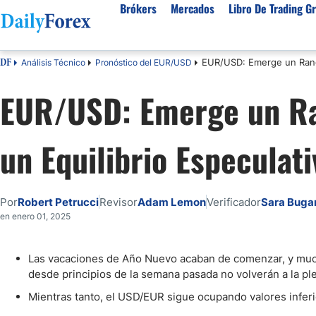
Brókers
Mercados
Libro De Trading Gr
EUR/USD: Emerge un Rango
Análisis Técnico
Pronóstico del EUR/USD
DF
Mejores Brokers por País
Activos populares
Acerca de DailyForex
Tipos
EUR/USD: Emerge un Ra
España
Sobre Nosotros
Broke
Divisas
Argentina
Política editorial
Broke
USD/MXN
USD/JPY
un Equilibrio Especulati
Rep. Dominicana
Cómo generamos ingresos
Broke
EUR/USD
USD/COP
Mexico
Nuestra metodología
Broke
USD/PEN
Todas las D
Colombia
Índice de confianza
Broke
Por
Robert Petrucci
Revisor
Adam Lemon
Verificador
Sara Buga
Materias Primas
Costa Rica
Por qué confiar en nosotros
Broke
en enero 01, 2025
Venezuela
Precio del Cafe
Precio del 
Guatemala
Oro (XAU/USD)
Plata (XAG
Las vacaciones de Año Nuevo acaban de comenzar, y much
desde principios de la semana pasada no volverán a la ple
Cuba
Petróleo WTI
Todas las M
El Salvador
Mientras tanto, el USD/EUR sigue ocupando valores infer
Indices