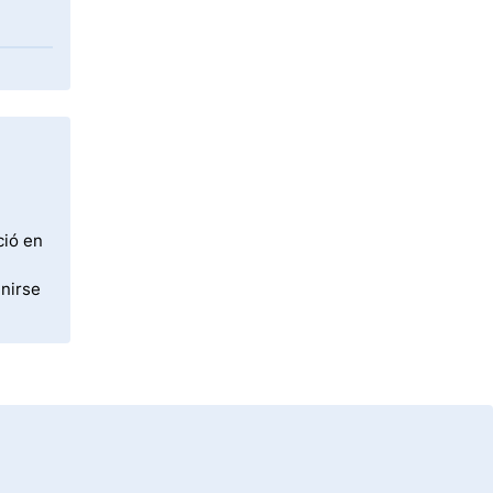
ció en
unirse