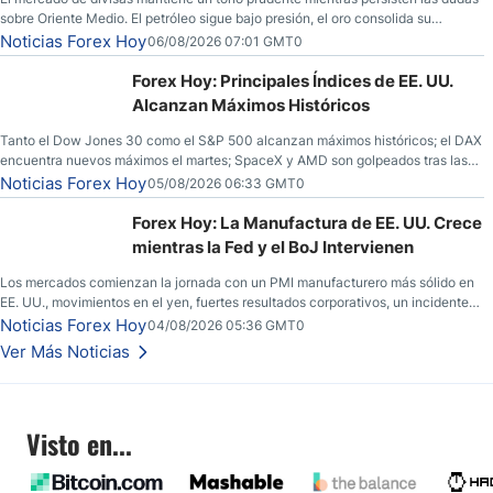
sobre Oriente Medio. El petróleo sigue bajo presión, el oro consolida su
fortaleza y los operadores esperan nuevas referencias económicas desde
Noticias Forex Hoy
06/08/2026 07:01 GMT0
Estados Unidos.
Forex Hoy: Principales Índices de EE. UU.
Alcanzan Máximos Históricos
Tanto el Dow Jones 30 como el S&P 500 alcanzan máximos históricos; el DAX
encuentra nuevos máximos el martes; SpaceX y AMD son golpeados tras las
llamadas de ganancias; el petróleo crudo cae por debajo de los $80 con
Noticias Forex Hoy
05/08/2026 06:33 GMT0
nuevas esperanzas; el dólar estadounidense continúa intentando estabilizarse
frente al yen; el peso mexicano ve un repunte a medida que las tasas caen en
Forex Hoy: La Manufactura de EE. UU. Crece
EE. UU.
mientras la Fed y el BoJ Intervienen
Los mercados comienzan la jornada con un PMI manufacturero más sólido en
EE. UU., movimientos en el yen, fuertes resultados corporativos, un incidente
de seguridad en Bitcoin y nuevas señales desde el mercado del petróleo.
Noticias Forex Hoy
04/08/2026 05:36 GMT0
Ver Más Noticias
Visto en...