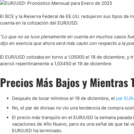
Ecuador
Paraguay
Nasdaq 100
S&P 500
El BCE y la Reserva Federal de EE.UU. redujeron sus tipos de i
Peru
IBEX 35
Todos los í
cuenta en la cotización del EUR/USD.
Panama
Acciones
Latinoamérica
"Lo que no se tuvo plenamente en cuenta en muchos casos fue 
dijo en esencia que ahora será más cauto con respecto a la posi
Nvidia (NVDA)
Mercado Lib
Bolivia
Banco Santander (SAN)
Todas las A
Nicaragua
El EUR/USD cotizaba en torno a 1,05000 el 18 de diciembre, y t
Estados Unidos
acercó repentinamente a 1,03450 el 19 de diciembre.
Precios Más Bajos y Mientras 
Después de tocar mínimos el 19 de diciembre, el
par EUR
No, el par de divisas no vio una tendencia de compra sos
El precio más tranquilo en el EUR/USD la semana pasada 
vacaciones de Año Nuevo, pero es una señal de que tal vez
EUR/USD ha terminado.