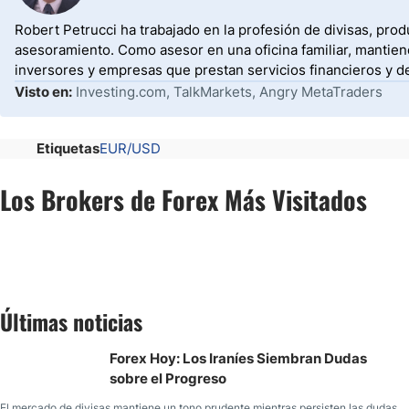
Robert Petrucci ha trabajado en la profesión de divisas, prod
asesoramiento. Como asesor en una oficina familiar, mantiene
inversores y empresas que prestan servicios financieros y d
Visto en:
Investing.com, TalkMarkets, Angry MetaTraders
Etiquetas
EUR/USD
Los Brokers de Forex Más Visitados
Últimas noticias
Forex Hoy: Los Iraníes Siembran Dudas
sobre el Progreso
El mercado de divisas mantiene un tono prudente mientras persisten las dudas