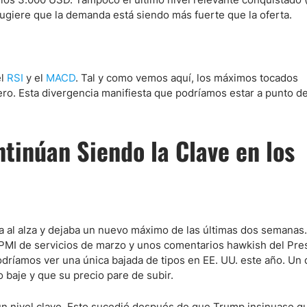
 sugiere que la demanda está siendo más fuerte que la oferta.
el
RSI
y el
MACD
. Tal y como vemos aquí, los máximos tocados
ero. Esta divergencia manifiesta que podríamos estar a punto d
tinúan Siendo la Clave en los
a al alza y dejaba un nuevo máximo de las últimas dos semanas.
PMI de servicios de marzo y unos comentarios hawkish del Pres
odríamos ver una única bajada de tipos en EE. UU. este año. Un
baje y que su precio pare de subir.
un nivel clave. Esto sucedió después de que Trump insinuase q