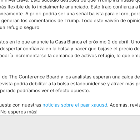
s flexible de lo inicialmente anunciado. Esto trajo confianza a 
eamente. A priori podría ser una señal bajista para el oro, per
e generan los comentarios de Trump. Todo este vaivén de opini
un refugio seguro.
stos en lo que anuncie la Casa Blanca el próximo 2 de abril. Un
despertar confianza en la bolsa y hacer que bajase el precio del
podría incrementarse la demanda de activos refugio, lo que emp
r de The Conference Board y los analistas esperan una caída de
evista podría debilitar a la bolsa estadounidense y atraer más p
sperado podríamos ver el efecto opuesto.
puesta con nuestras
noticias sobre el paar xauusd
. Además, revis
 ¡No esperes más!