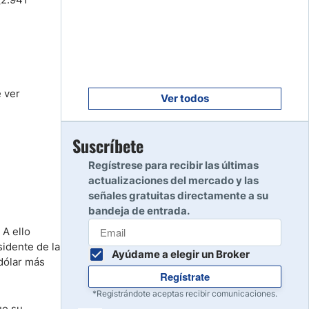
Empezar
8
Leer reseña
Empezar
9
Leer reseña
e ver
Ver todos
Empezar
Suscríbete
10
Leer reseña
Regístrese para recibir las últimas
actualizaciones del mercado y las
señales gratuitas directamente a su
bandeja de entrada.
 A ello
idente de la
Ayúdame a elegir un Broker
 dólar más
Regístrate
*Registrándote aceptas recibir comunicaciones.
ue su