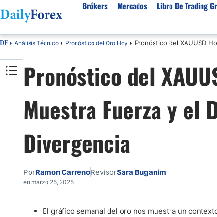
Brókers
Mercados
Libro De Trading Gr
Pronóstico del XAUUSD Hoy:
Análisis Técnico
Pronóstico del Oro Hoy
DF
Mejores Brokers por País
Activos populares
Acerca de DailyForex
Tipos
Pronóstico del XAUUS
España
Sobre Nosotros
Broke
Divisas
Argentina
Política editorial
Broke
USD/MXN
USD/JPY
Muestra Fuerza y el 
Rep. Dominicana
Cómo generamos ingresos
Broke
EUR/USD
USD/COP
Mexico
Nuestra metodología
Broke
USD/PEN
Todas las D
Colombia
Índice de confianza
Broke
Divergencia
Materias Primas
Costa Rica
Por qué confiar en nosotros
Broke
Venezuela
Precio del Cafe
Precio del 
Por
Ramon Carreno
Revisor
Sara Buganim
Guatemala
Oro (XAU/USD)
Plata (XAG
en marzo 25, 2025
Cuba
Petróleo WTI
Todas las M
El Salvador
El gráfico semanal del oro nos muestra un context
Indices