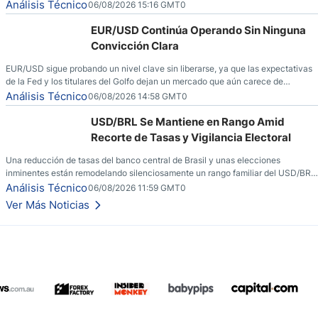
ha dominado al mercado en las últimas semanas.
Análisis Técnico
06/08/2026 15:16 GMT0
EUR/USD Continúa Operando Sin Ninguna
Convicción Clara
EUR/USD sigue probando un nivel clave sin liberarse, ya que las expectativas
de la Fed y los titulares del Golfo dejan un mercado que aún carece de
convicción real.
Análisis Técnico
06/08/2026 14:58 GMT0
USD/BRL Se Mantiene en Rango Amid
Recorte de Tasas y Vigilancia Electoral
Una reducción de tasas del banco central de Brasil y unas elecciones
inminentes están remodelando silenciosamente un rango familiar del USD/BRL.
Una reducción de tasas por parte del banco central de Brasil y unas elecciones
Análisis Técnico
06/08/2026 11:59 GMT0
inminentes están remodelando silenciosamente un rango familiar del USD/BRL.
Ver Más Noticias
Esto es lo que los traders están observando a continuación.