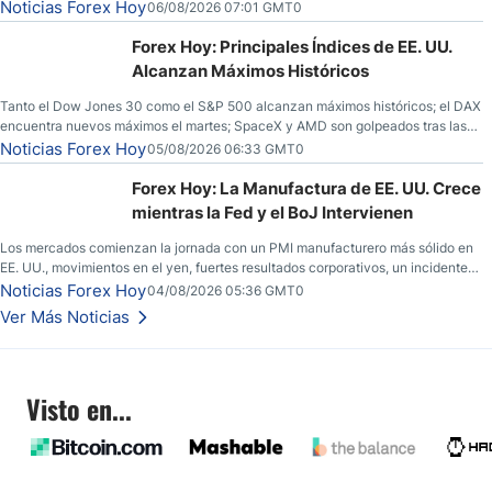
fortaleza y los operadores esperan nuevas referencias económicas desde
Noticias Forex Hoy
06/08/2026 07:01 GMT0
Estados Unidos.
Forex Hoy: Principales Índices de EE. UU.
Alcanzan Máximos Históricos
Tanto el Dow Jones 30 como el S&P 500 alcanzan máximos históricos; el DAX
encuentra nuevos máximos el martes; SpaceX y AMD son golpeados tras las
llamadas de ganancias; el petróleo crudo cae por debajo de los $80 con
Noticias Forex Hoy
05/08/2026 06:33 GMT0
nuevas esperanzas; el dólar estadounidense continúa intentando estabilizarse
frente al yen; el peso mexicano ve un repunte a medida que las tasas caen en
Forex Hoy: La Manufactura de EE. UU. Crece
EE. UU.
mientras la Fed y el BoJ Intervienen
Los mercados comienzan la jornada con un PMI manufacturero más sólido en
EE. UU., movimientos en el yen, fuertes resultados corporativos, un incidente
de seguridad en Bitcoin y nuevas señales desde el mercado del petróleo.
Noticias Forex Hoy
04/08/2026 05:36 GMT0
Ver Más Noticias
Visto en...