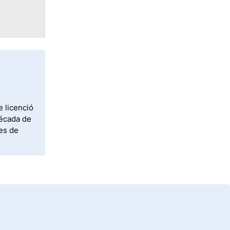
e licenció
década de
tes de