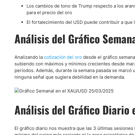
Ecuador
Los cambios de tono de Trump respecto a los aranc
Paraguay
Nasdaq 100
S&P 500
para el precio del oro
Peru
IBEX 35
Todos los í
El fortalecimiento del USD puede contribuir a que l
Panama
Acciones
Análisis del Gráfico Seman
Latinoamérica
Nvidia (NVDA)
Mercado Lib
Bolivia
Banco Santander (SAN)
Todas las A
Nicaragua
Analizando la
cotización del oro
desde el gráfico semanal
Estados Unidos
subiendo con máximos y mínimos crecientes desde marz
períodos. Además, durante la semana pasada se marcó 
ninguna señal que sugiera debilidad en la demanda.
Análisis del Gráfico Diario
El gráfico diario nos muestra que las 3 últimas sesiones 
mínimo del swing más reciente ni la zona psicológica de