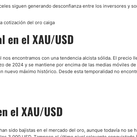
eles siguen generando desconfianza entre los inversores y son
ndices
a cotización del oro caiga
al en el XAU/USD
re (MELI)
cciones
 nos encontramos con una tendencia alcista sólida. El precio ll
o de 2024 y se mantiene por encima de las medias móviles de
un nuevo máximo histórico. Desde esta temporalidad no encon
 en el XAU/USD
han sido bajistas en el mercado del oro, aunque todavía no se h
 los 3.000 USD. Tampoco el último nivel relevante conquistado 