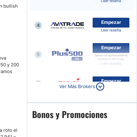
Leer reseña
 bullish
Noticias de Brokers
Empezar
4
Leer reseña
Empezar
5
Operar con apalancamiento
eva
conlleva un alto riesgo.
Leer reseña
 50 y 200
tramos
Empezar
6
Ver Más Brokers
Leer reseña
Empezar
Bonos y Promociones
7
Leer reseña
a roto el
(2.941 –