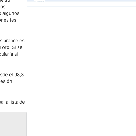
Publicidad
los
o algunos
ones les
os aranceles
 oro. Si se
ujaría al
sde el 98,3
resión
a la lista de