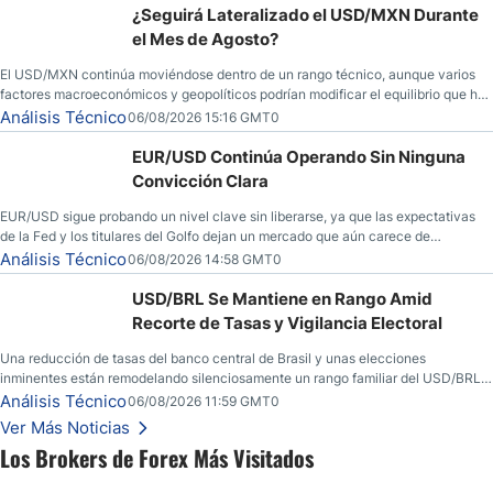
¿Seguirá Lateralizado el USD/MXN Durante
el Mes de Agosto?
El USD/MXN continúa moviéndose dentro de un rango técnico, aunque varios
factores macroeconómicos y geopolíticos podrían modificar el equilibrio que ha
dominado al mercado en las últimas semanas.
Análisis Técnico
06/08/2026 15:16 GMT0
EUR/USD Continúa Operando Sin Ninguna
Convicción Clara
EUR/USD sigue probando un nivel clave sin liberarse, ya que las expectativas
de la Fed y los titulares del Golfo dejan un mercado que aún carece de
convicción real.
Análisis Técnico
06/08/2026 14:58 GMT0
USD/BRL Se Mantiene en Rango Amid
Recorte de Tasas y Vigilancia Electoral
Una reducción de tasas del banco central de Brasil y unas elecciones
inminentes están remodelando silenciosamente un rango familiar del USD/BRL.
Una reducción de tasas por parte del banco central de Brasil y unas elecciones
Análisis Técnico
06/08/2026 11:59 GMT0
inminentes están remodelando silenciosamente un rango familiar del USD/BRL.
Ver Más Noticias
Esto es lo que los traders están observando a continuación.
Los Brokers de Forex Más Visitados