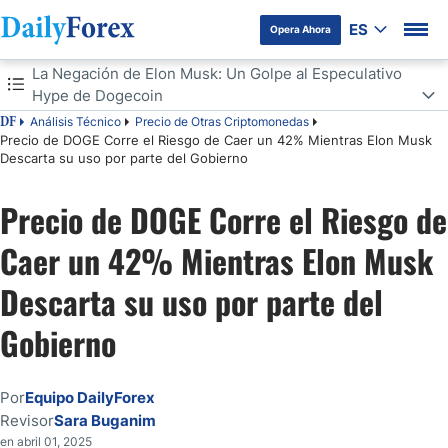
ES
Opera Ahora
Tabla de contenidos
La Negación de Elon Musk: Un Golpe al Especulativo
Hype de Dogecoin
Análisis Técnico
Precio de Otras Criptomonedas
DF
La Negación de Elon Musk: Un Golpe al Especulativo Hype de
Precio de DOGE Corre el Riesgo de Caer un 42% Mientras Elon Musk
Dogecoin
Descarta su uso por parte del Gobierno
Debilidad Técnica: Surge un Patrón Bajista
Precio de DOGE Corre el Riesgo de
Presión del Mercado General y Fatiga de Memecoins
Caer un 42% Mientras Elon Musk
Descarta su uso por parte del
Gobierno
Por
Equipo DailyForex
Revisor
Sara Buganim
en abril 01, 2025