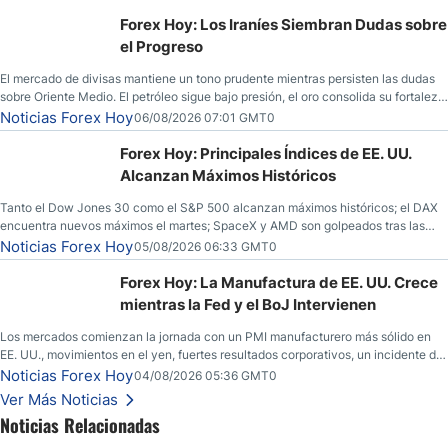
Forex Hoy: Los Iraníes Siembran Dudas sobre
el Progreso
El mercado de divisas mantiene un tono prudente mientras persisten las dudas
sobre Oriente Medio. El petróleo sigue bajo presión, el oro consolida su fortaleza
y los operadores esperan nuevas referencias económicas desde Estados
Noticias Forex Hoy
06/08/2026 07:01 GMT0
Unidos.
Forex Hoy: Principales Índices de EE. UU.
Alcanzan Máximos Históricos
Tanto el Dow Jones 30 como el S&P 500 alcanzan máximos históricos; el DAX
encuentra nuevos máximos el martes; SpaceX y AMD son golpeados tras las
llamadas de ganancias; el petróleo crudo cae por debajo de los $80 con nuevas
Noticias Forex Hoy
05/08/2026 06:33 GMT0
esperanzas; el dólar estadounidense continúa intentando estabilizarse frente al
yen; el peso mexicano ve un repunte a medida que las tasas caen en EE. UU.
Forex Hoy: La Manufactura de EE. UU. Crece
mientras la Fed y el BoJ Intervienen
Los mercados comienzan la jornada con un PMI manufacturero más sólido en
EE. UU., movimientos en el yen, fuertes resultados corporativos, un incidente de
seguridad en Bitcoin y nuevas señales desde el mercado del petróleo.
Noticias Forex Hoy
04/08/2026 05:36 GMT0
Ver Más Noticias
Noticias Relacionadas