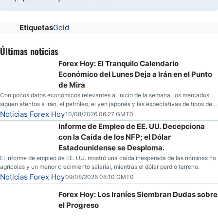
Etiquetas
Gold
Últimas noticias
Forex Hoy: El Tranquilo Calendario
Económico del Lunes Deja a Irán en el Punto
de Mira
Con pocos datos económicos relevantes al inicio de la semana, los mercados
siguen atentos a Irán, el petróleo, el yen japonés y las expectativas de tipos de
la Fed.
Noticias Forex Hoy
10/08/2026 06:27 GMT0
Informe de Empleo de EE. UU. Decepciona
con la Caída de los NFP; el Dólar
Estadounidense se Desploma.
El informe de empleo de EE. UU. mostró una caída inesperada de las nóminas no
agrícolas y un menor crecimiento salarial, mientras el dólar perdió terreno.
Noticias Forex Hoy
09/08/2026 08:10 GMT0
Forex Hoy: Los Iraníes Siembran Dudas sobre
el Progreso