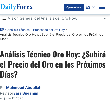
ES
Opera Ahora
Tabla de contenidos
Visión General del Análisis del Oro Hoy:
Visión General del Análisis del Oro Hoy:
Análisis Técnico
Pronóstico del Oro Hoy
DF
Análisis Técnico Oro Hoy: ¿Subirá el Precio del Oro en los Próximos
Días?
Señales de Trading para el Oro de Hoy:
Análisis Técnico Oro Hoy: ¿Subirá
Análisis Técnico del Precio del Oro (XAU/USD) para Hoy:
el Precio del Oro en los Próximos
Consejos de Trading:
Días?
¿Volverá a Subir el Precio del Oro?
Por
Mahmoud Abdallah
Previsión del Precio Futuro del Oro de Citibank:
Revisor
Sara Buganim
en junio 17, 2025