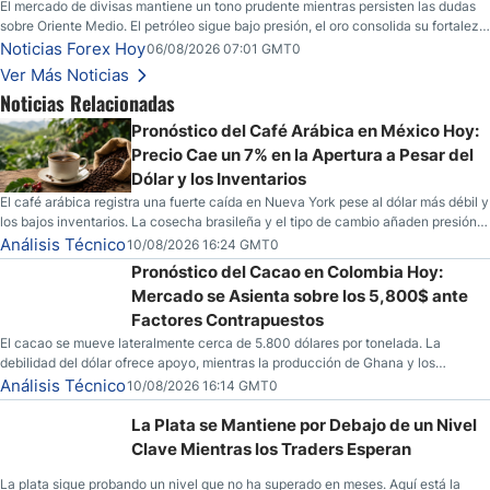
El mercado de divisas mantiene un tono prudente mientras persisten las dudas
sobre Oriente Medio. El petróleo sigue bajo presión, el oro consolida su fortaleza
y los operadores esperan nuevas referencias económicas desde Estados
Noticias Forex Hoy
06/08/2026 07:01 GMT0
Unidos.
Ver Más Noticias
Noticias Relacionadas
Pronóstico del Café Arábica en México Hoy:
Precio Cae un 7% en la Apertura a Pesar del
Dólar y los Inventarios
El café arábica registra una fuerte caída en Nueva York pese al dólar más débil y
los bajos inventarios. La cosecha brasileña y el tipo de cambio añaden presión
al mercado.
Análisis Técnico
10/08/2026 16:24 GMT0
Pronóstico del Cacao en Colombia Hoy:
Mercado se Asienta sobre los 5,800$ ante
Factores Contrapuestos
El cacao se mueve lateralmente cerca de 5.800 dólares por tonelada. La
debilidad del dólar ofrece apoyo, mientras la producción de Ghana y los
inventarios elevados mantienen el mercado bajo presión.
Análisis Técnico
10/08/2026 16:14 GMT0
La Plata se Mantiene por Debajo de un Nivel
Clave Mientras los Traders Esperan
La plata sigue probando un nivel que no ha superado en meses. Aquí está la