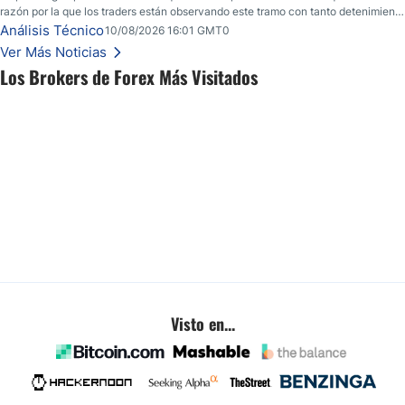
razón por la que los traders están observando este tramo con tanto detenimiento
y lo que aún podría interponerse en el camino.
Análisis Técnico
10/08/2026 16:01 GMT0
Ver Más Noticias
Los Brokers de Forex Más Visitados
Visto en...