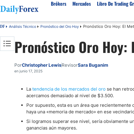
Brókers
Mercados
Libro De Trading Gr
Pronóstico Oro Hoy: El Met
Análisis Técnico
Pronóstico del Oro Hoy
DF
Mejores Brokers por País
Activos populares
Acerca de DailyForex
Tipos
Pronóstico Oro Hoy: 
España
Sobre Nosotros
Broke
Divisas
Argentina
Política editorial
Broke
USD/MXN
USD/JPY
Rep. Dominicana
Cómo generamos ingresos
Broke
Por
Christopher Lewis
Revisor
Sara Buganim
EUR/USD
USD/COP
Mexico
Nuestra metodología
Broke
en junio 17, 2025
USD/PEN
Todas las D
Colombia
Índice de confianza
Broke
Materias Primas
La
tendencia de los mercados del oro
se han retroc
Costa Rica
Por qué confiar en nosotros
Broke
acercamos demasiado al nivel de $3.500.
Venezuela
Precio del Cafe
Precio del 
Por supuesto, esta es un área que recientemente of
Guatemala
Oro (XAU/USD)
Plata (XAG
haya una «memoria de mercado» en ese vecindario
Cuba
Petróleo WTI
Todas las M
Si logramos superar ese nivel, sería obviamente un
El Salvador
ganancias aún mayores.
Indices