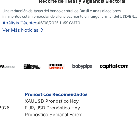
Recorte de Tasas y Vigilancia Electoral
Una reducción de tasas del banco central de Brasil y unas elecciones
inminentes están remodelando silenciosamente un rango familiar del USD/BRL.
Una reducción de tasas por parte del banco central de Brasil y unas elecciones
Análisis Técnico
06/08/2026 11:59 GMT0
inminentes están remodelando silenciosamente un rango familiar del USD/BRL.
Ver Más Noticias
Esto es lo que los traders están observando a continuación.
Pronosticos Recomendados
XAUUSD Pronóstico Hoy
2026
EUR/USD Pronóstico Hoy
Pronóstico Semanal Forex