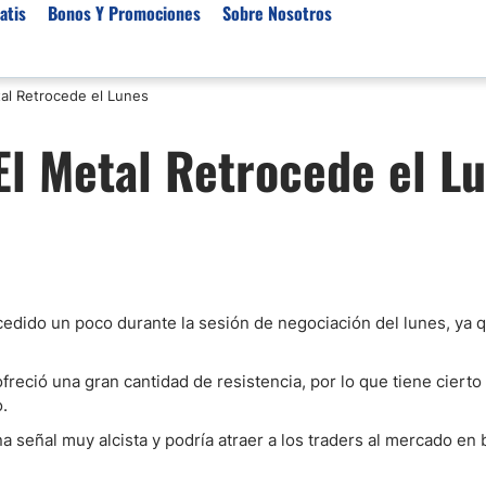
atis
Bonos Y Promociones
Sobre Nosotros
al Retrocede el Lunes
 de Broker
Empresas de Fondeo
Noticias del Mercados
El Metal Retrocede el L
rs Regulados
Lista de Mejores Prop F
Análisis Forex
rs Para Scalping
Empresas de Fondeo en
Señales Forex Gratis
Unidos
r Oro
El Oro va a Subir o Baja
Empresas de Fondeo de
rs de Trading Automático
Tendencia Euro Próxim
ivisas
r para Metatrader 4
Noticias Forex Diarias
edido un poco durante la sesión de negociación del lunes, ya 
rs por Categoría
Mercado de Acciones 
Cacao
reció una gran cantidad de resistencia, por lo que tiene cierto
/USD)
.
aterias Primas
a señal muy alcista y podría atraer a los traders al mercado en