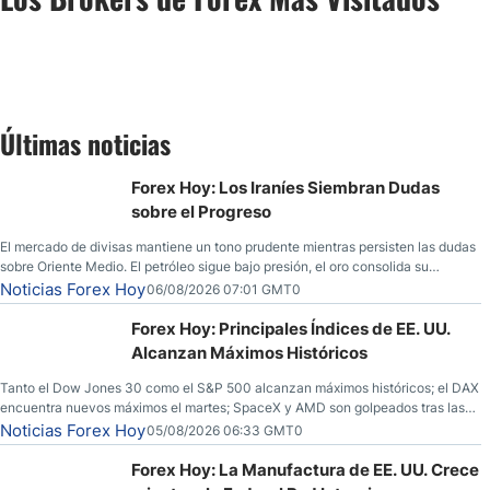
Últimas noticias
Forex Hoy: Los Iraníes Siembran Dudas
sobre el Progreso
El mercado de divisas mantiene un tono prudente mientras persisten las dudas
sobre Oriente Medio. El petróleo sigue bajo presión, el oro consolida su
fortaleza y los operadores esperan nuevas referencias económicas desde
Noticias Forex Hoy
06/08/2026 07:01 GMT0
Estados Unidos.
Forex Hoy: Principales Índices de EE. UU.
Alcanzan Máximos Históricos
Tanto el Dow Jones 30 como el S&P 500 alcanzan máximos históricos; el DAX
encuentra nuevos máximos el martes; SpaceX y AMD son golpeados tras las
llamadas de ganancias; el petróleo crudo cae por debajo de los $80 con
Noticias Forex Hoy
05/08/2026 06:33 GMT0
nuevas esperanzas; el dólar estadounidense continúa intentando estabilizarse
frente al yen; el peso mexicano ve un repunte a medida que las tasas caen en
Forex Hoy: La Manufactura de EE. UU. Crece
EE. UU.