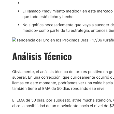
Ecuador
Paraguay
Nasdaq 100
S&P 500
El llamado «movimiento medido» en este mercado e
Peru
IBEX 35
Todos los í
que todo esté dicho y hecho.
Panama
No significa necesariamente que vaya a suceder de 
Acciones
medido» como parte de tu estrategia, entonces tien
Latinoamérica
Nvidia (NVDA)
Mercado Lib
Bolivia
Banco Santander (SAN)
Todas las A
Nicaragua
Análisis Técnico
Estados Unidos
Obviamente, el análisis técnico del oro es positivo en ge
superar. En una corrección, que curiosamente ocurrió du
llamas en este momento, podríamos ver una caída hacia e
también tiene el EMA de 50 días rondando ese nivel.
El EMA de 50 días, por supuesto, atrae mucha atención, 
abre la posibilidad de un movimiento hacia el nivel de 