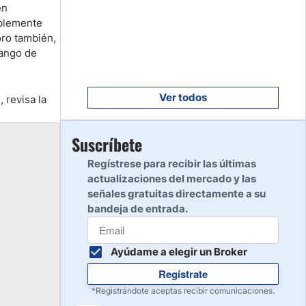
Empezar
en
8
iblemente
Leer reseña
oro también,
rango de
Empezar
9
Leer reseña
Ver todos
 revisa la
Empezar
Suscríbete
10
Leer reseña
Regístrese para recibir las últimas
actualizaciones del mercado y las
señales gratuitas directamente a su
bandeja de entrada.
Ayúdame a elegir un Broker
Regístrate
*Registrándote aceptas recibir comunicaciones.