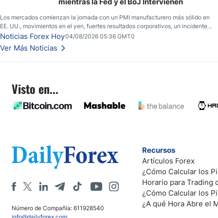
mientras la Fed y el BoJ Intervienen
Los mercados comienzan la jornada con un PMI manufacturero más sólido en
EE. UU., movimientos en el yen, fuertes resultados corporativos, un incidente
de seguridad en Bitcoin y nuevas señales desde el mercado del petróleo.
Noticias Forex Hoy
04/08/2026 05:36 GMT0
Ver Más Noticias
Visto en...
Recursos
Artículos Forex
¿Cómo Calcular los Pi
Horario para Trading
¿Cómo Calcular los P
¿A qué Hora Abre el 
Número de Compañía: 611928540
info@dailyforex.com