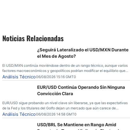
Noticias Relacionadas
¿Seguirá Lateralizado el USD/MXN Durante
el Mes de Agosto?
El USD/MXN continúa moviéndose dentro de un rango técnico, aunque varios
factores macroeconómicos y geopolíticos podrían modificar el equilibrio que
ha dominado al mercado en las últimas semanas.
Análisis Técnico
06/08/2026 15:16 GMT0
EUR/USD Continúa Operando Sin Ninguna
Convicción Clara
EUR/USD sigue probando un nivel clave sin liberarse, ya que las expectativas
de la Fed y los titulares del Golfo dejan un mercado que aún carece de
convicción real.
Análisis Técnico
06/08/2026 14:58 GMT0
USD/BRL Se Mantiene en Rango Amid