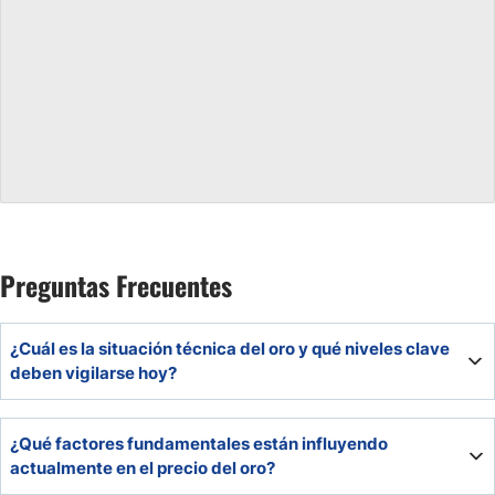
Preguntas Frecuentes
¿Cuál es la situación técnica del oro y qué niveles clave
deben vigilarse hoy?
La tendencia sigue siendo alcista, con soporte en $3.332,
¿Qué factores fundamentales están influyendo
$3.310 y $3.260, y resistencias en $3.382, $3.400 y
actualmente en el precio del oro?
$3.450. Mientras el precio se mantenga por encima de