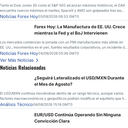
Tanto el Dow Jones 30 como el S&P 500 alcanzan máximos históricos; el DAX
encuentra nuevos máximos el martes; SpaceX y AMD son golpeados tras las
llamadas de ganancias; el petróleo crudo cae por debajo de los $80 con nuevas
Noticias Forex Hoy
05/08/2026 06:33 GMT0
esperanzas; el dólar estadounidense continúa intentando estabilizarse frente al
yen; el peso mexicano ve un repunte a medida que las tasas caen en EE. UU.
Forex Hoy: La Manufactura de EE. UU. Crece
mientras la Fed y el BoJ Intervienen
Los mercados comienzan la jornada con un PMI manufacturero más sólido en
EE. UU., movimientos en el yen, fuertes resultados corporativos, un incidente de
seguridad en Bitcoin y nuevas señales desde el mercado del petróleo.
Noticias Forex Hoy
04/08/2026 05:36 GMT0
Ver Más Noticias
Noticias Relacionadas
¿Seguirá Lateralizado el USD/MXN Durante
el Mes de Agosto?
El USD/MXN continúa moviéndose dentro de un rango técnico, aunque varios
factores macroeconómicos y geopolíticos podrían modificar el equilibrio que ha
dominado al mercado en las últimas semanas.
Análisis Técnico
06/08/2026 15:16 GMT0
EUR/USD Continúa Operando Sin Ninguna
Convicción Clara