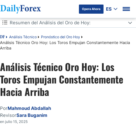
ES
Opera Ahora
Tabla de contenidos
Resumen del Análisis del Oro de Hoy:
Resumen del Análisis del Oro de Hoy:
Análisis Técnico
Pronóstico del Oro Hoy
DF
Análisis Técnico Oro Hoy: Los Toros Empujan Constantemente Hacia
Arriba
Señales de Trading de Oro para Hoy:
Análisis Técnico Oro Hoy: Los
Análisis Técnico del Precio del Oro (XAU/USD) Hoy:
Toros Empujan Constantemente
Consejos de Trading:
Hacia Arriba
Las Políticas Comerciales de Trump y el Impacto en elMercado del
Oro
Las Acciones Estadounidenses ven Ganancias Limitadas en Medio
Por
Mahmoud Abdallah
de un Sentimiento Cauteloso:
Revisor
Sara Buganim
en julio 15, 2025
Noticias de la Compañía de Oro