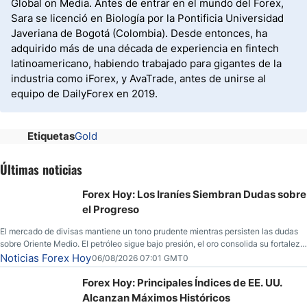
Global on Media. Antes de entrar en el mundo del Forex,
Sara se licenció en Biología por la Pontificia Universidad
Javeriana de Bogotá (Colombia). Desde entonces, ha
adquirido más de una década de experiencia en fintech
latinoamericano, habiendo trabajado para gigantes de la
industria como iForex, y AvaTrade, antes de unirse al
equipo de DailyForex en 2019.
Etiquetas
Gold
Últimas noticias
Forex Hoy: Los Iraníes Siembran Dudas sobre
el Progreso
El mercado de divisas mantiene un tono prudente mientras persisten las dudas
sobre Oriente Medio. El petróleo sigue bajo presión, el oro consolida su fortaleza
y los operadores esperan nuevas referencias económicas desde Estados
Noticias Forex Hoy
06/08/2026 07:01 GMT0
Unidos.
Forex Hoy: Principales Índices de EE. UU.
Alcanzan Máximos Históricos