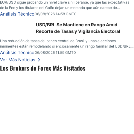
EUR/USD sigue probando un nivel clave sin liberarse, ya que las expectativas
de la Fed y los titulares del Golfo dejan un mercado que aún carece de
convicción real.
Análisis Técnico
06/08/2026 14:58 GMT0
USD/BRL Se Mantiene en Rango Amid
Recorte de Tasas y Vigilancia Electoral
Una reducción de tasas del banco central de Brasil y unas elecciones
inminentes están remodelando silenciosamente un rango familiar del USD/BRL.
Una reducción de tasas por parte del banco central de Brasil y unas elecciones
Análisis Técnico
06/08/2026 11:59 GMT0
inminentes están remodelando silenciosamente un rango familiar del USD/BRL.
Ver Más Noticias
Esto es lo que los traders están observando a continuación.
Los Brokers de Forex Más Visitados