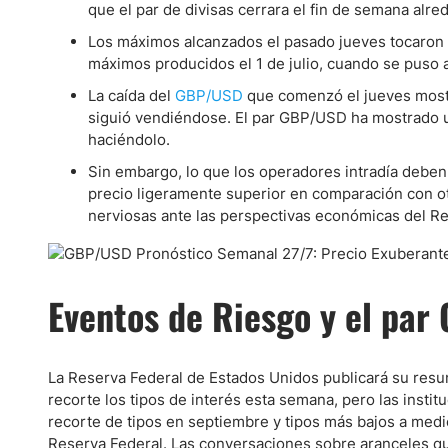
Ecuador
que el par de divisas cerrara el fin de semana alr
Paraguay
Nasdaq 100
S&P 500
Los máximos alcanzados el pasado jueves tocaron ni
Peru
IBEX 35
Todos los í
máximos producidos el 1 de julio, cuando se puso a
Panama
La caída del
GBP/USD
que comenzó el jueves mostró
Acciones
siguió vendiéndose. El par GBP/USD ha mostrado u
Latinoamérica
haciéndolo.
Nvidia (NVDA)
Mercado Lib
Bolivia
Sin embargo, lo que los operadores intradía debe
Banco Santander (SAN)
Todas las A
Nicaragua
precio ligeramente superior en comparación con ot
Estados Unidos
nerviosas ante las perspectivas económicas del Rei
Eventos de Riesgo y el par
La Reserva Federal de Estados Unidos publicará su res
recorte los tipos de interés esta semana, pero las instit
recorte de tipos en septiembre y tipos más bajos a medio
Reserva Federal. Las conversaciones sobre aranceles q