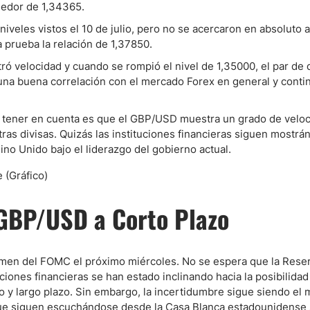
ededor de 1,34365.
veles vistos el 10 de julio, pero no se acercaron en absoluto a
ndices
 prueba la relación de 1,37850.
 velocidad y cuando se rompió el nivel de 1,35000, el par de 
na buena correlación con el mercado Forex en general y conti
re (MELI)
n tener en cuenta es que el GBP/USD muestra un grado de velo
cciones
ras divisas. Quizás las instituciones financieras siguen mostrá
no Unido bajo el liderazgo del gobierno actual.
 GBP/USD a Corto Plazo
umen del FOMC el próximo miércoles. No se espera que la Rese
uciones financieras se han estado inclinando hacia la posibilida
 y largo plazo. Sin embargo, la incertidumbre sigue siendo el 
ue siguen escuchándose desde la Casa Blanca estadounidense 