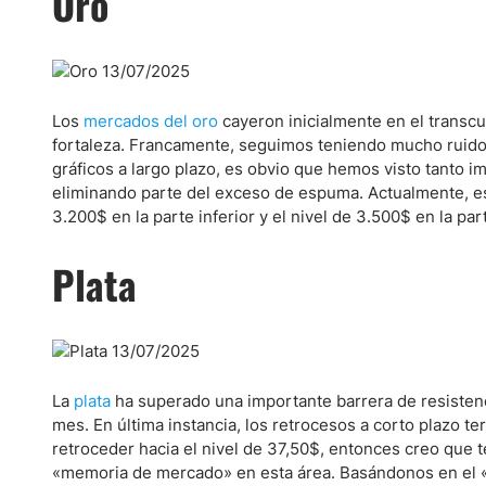
Oro
Ecuador
Paraguay
Nasdaq 100
S&P 500
Peru
IBEX 35
Todos los í
Panama
Acciones
Los
mercados del oro
cayeron inicialmente en el transcu
Latinoamérica
fortaleza. Francamente, seguimos teniendo mucho ruido e
Nvidia (NVDA)
Mercado Lib
Bolivia
gráficos a largo plazo, es obvio que hemos visto tanto im
eliminando parte del exceso de espuma. Actualmente, e
Banco Santander (SAN)
Todas las A
Nicaragua
3.200$ en la parte inferior y el nivel de 3.500$ en la par
Estados Unidos
Plata
La
plata
ha superado una importante barrera de resistenci
mes. En última instancia, los retrocesos a corto plazo
retroceder hacia el nivel de 37,50$, entonces creo que
«memoria de mercado» en esta área. Basándonos en el «m