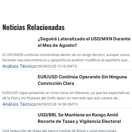
Noticias Relacionadas
¿Seguirá Lateralizado el USD/MXN Durante
el Mes de Agosto?
El USD/MXN continúa moviéndose dentro de un rango técnico, aunque varios
factores macroeconómicos y geopolíticos podrían modificar el equilibrio que
ha dominado al mercado en las últimas semanas.
Análisis Técnico
06/08/2026 15:16 GMT0
EUR/USD Continúa Operando Sin Ninguna
Convicción Clara
EUR/USD sigue probando un nivel clave sin liberarse, ya que las expectativas
de la Fed y los titulares del Golfo dejan un mercado que aún carece de
convicción real.
Análisis Técnico
06/08/2026 14:58 GMT0
USD/BRL Se Mantiene en Rango Amid
Recorte de Tasas y Vigilancia Electoral
Una reducción de tasas del banco central de Brasil y unas elecciones