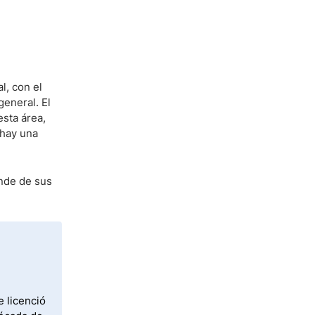
l, con el
eneral. El
esta área,
 hay una
nde de sus
e licenció