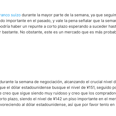
franco suizo
durante la mayor parte de la semana, ya que segui
sido importante en el pasado, y vale la pena señalar que la sem
podría haber un repunte a corto plazo esperando a suceder hast
ar bastante. No obstante, este es un mercado que es más proba
durante la semana de negociación, alcanzando el crucial nivel d
ue el dólar estadounidense busque el nivel de ¥151, seguido po
ue creo que sigue siendo muy ruidoso y creo que los comprador
corto plazo, siendo el nivel de ¥142 un piso importante en el me
avoreciendo al dólar estadounidense, así que por favor tenlo en