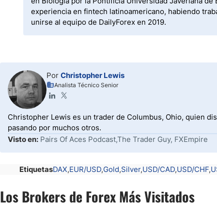
en Biología por la Pontificia Universidad Javeriana 
experiencia en fintech latinoamericano, habiendo trab
unirse al equipo de DailyForex en 2019.
Por
Christopher Lewis
Analista Técnico Senior
Christopher Lewis es un trader de Columbus, Ohio, quien dis
pasando por muchos otros.
Visto en:
Pairs Of Aces Podcast,The Trader Guy, FXEmpire
Etiquetas
DAX
EUR/USD
Gold
Silver
USD/CAD
USD/CHF
U
Los Brokers de Forex Más Visitados