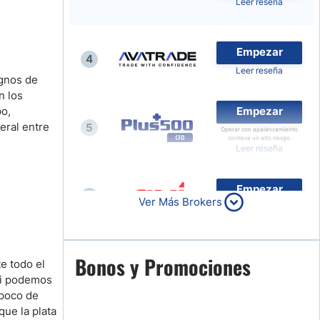
Leer reseña
Noticias de Brokers
Empezar
4
Leer reseña
ignos de
n los
po,
Empezar
eral entre
5
Operar con apalancamiento
conlleva un alto riesgo.
Leer reseña
Empezar
6
Ver Más Brokers
Leer reseña
Empezar
Bonos y Promociones
e todo el
7
Leer reseña
si podemos
 poco de
ue la plata