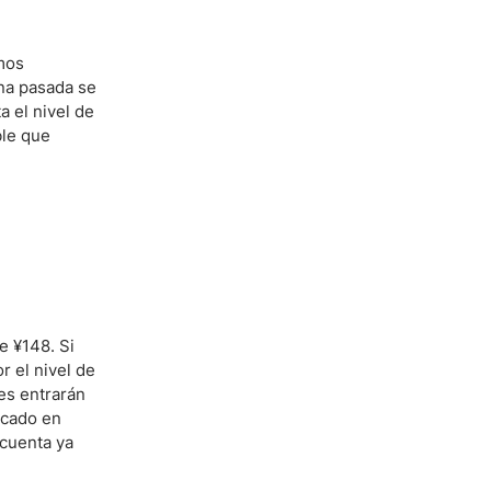
mos
ana pasada se
a el nivel de
ble que
e ¥148. Si
r el nivel de
es entrarán
rcado en
 cuenta ya