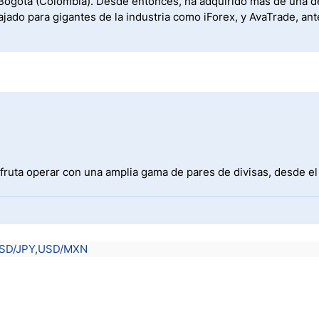
de Bogotá (Colombia). Desde entonces, ha adquirido más de una 
ajado para gigantes de la industria como iForex, y AvaTrade, an
fruta operar con una amplia gama de pares de divisas, desde e
SD/JPY
USD/MXN