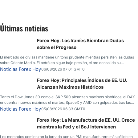
Últimas noticias
Forex Hoy: Los Iraníes Siembran Dudas
sobre el Progreso
El mercado de divisas mantiene un tono prudente mientras persisten las dudas
sobre Oriente Medio. El petróleo sigue bajo presión, el oro consolida su
fortaleza y los operadores esperan nuevas referencias económicas desde
Noticias Forex Hoy
06/08/2026 07:01 GMT0
Estados Unidos.
Forex Hoy: Principales Índices de EE. UU.
Alcanzan Máximos Históricos
Tanto el Dow Jones 30 como el S&P 500 alcanzan máximos históricos; el DAX
encuentra nuevos máximos el martes; SpaceX y AMD son golpeados tras las
llamadas de ganancias; el petróleo crudo cae por debajo de los $80 con
Noticias Forex Hoy
05/08/2026 06:33 GMT0
nuevas esperanzas; el dólar estadounidense continúa intentando estabilizarse
frente al yen; el peso mexicano ve un repunte a medida que las tasas caen en
Forex Hoy: La Manufactura de EE. UU. Crece
EE. UU.
mientras la Fed y el BoJ Intervienen
Los mercados comienzan la jornada con un PMI manufacturero más sólido en