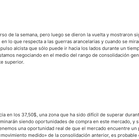
ndices
rso de la semana, pero luego se dieron la vuelta y mostraron s
n lo que respecta a las guerras arancelarias y cuando se mira
re (MELI)
pulso alcista que sólo puede ir hacia los lados durante un tiem
stamos negociando en el medio del rango de consolidación gen
cciones
te superior.
a en los 37,50$, una zona que ha sido difícil de superar durant
 terminarán siendo oportunidades de compra en este mercado, y 
 tenemos una oportunidad real de que el mercado encuentre un
ovimiento medido» de la consolidación anterior, es probable q