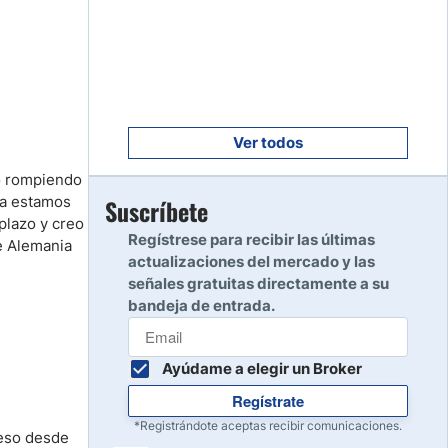
Empezar
8
Leer reseña
Empezar
9
Leer reseña
Ver todos
do rompiendo
Empezar
ía estamos
Suscríbete
10
plazo y creo
Leer reseña
Regístrese para recibir las últimas
e Alemania
actualizaciones del mercado y las
señales gratuitas directamente a su
bandeja de entrada.
Ayúdame a elegir un Broker
Regístrate
*Registrándote aceptas recibir comunicaciones.
ceso desde