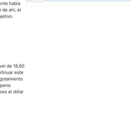
Publicidad
ente había
 de ahí, el
jetivo.
vel de 18,60
tinuar este
agotamiento
 pena
es el dólar