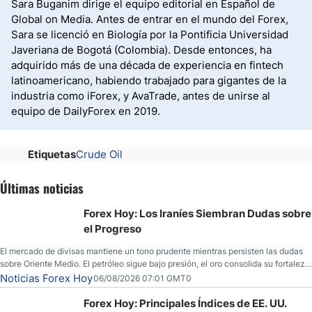
Sara Buganim dirige el equipo editorial en Español de
Global on Media. Antes de entrar en el mundo del Forex,
Sara se licenció en Biología por la Pontificia Universidad
Javeriana de Bogotá (Colombia). Desde entonces, ha
adquirido más de una década de experiencia en fintech
latinoamericano, habiendo trabajado para gigantes de la
industria como iForex, y AvaTrade, antes de unirse al
equipo de DailyForex en 2019.
Etiquetas
Crude Oil
Últimas noticias
Forex Hoy: Los Iraníes Siembran Dudas sobre
el Progreso
El mercado de divisas mantiene un tono prudente mientras persisten las dudas
sobre Oriente Medio. El petróleo sigue bajo presión, el oro consolida su fortaleza
y los operadores esperan nuevas referencias económicas desde Estados
Noticias Forex Hoy
06/08/2026 07:01 GMT0
Unidos.
Forex Hoy: Principales Índices de EE. UU.