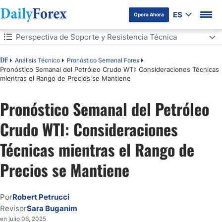
ES
Opera Ahora
Tabla de contenidos
Perspectiva de Soporte y Resistencia Técnica
Perspectiva de Soporte y Resistencia Técnica
Análisis Técnico
Pronóstico Semanal Forex
DF
Pronóstico Semanal del Petróleo Crudo WTI: Consideraciones Técnicas
mientras el Rango de Precios se Mantiene
Política Calmada y Precios de Energía Tranquilos
Pronóstico Semanal del Petróleo
Perspectivas Semanales del Petróleo Crudo WTI:
Crudo WTI: Consideraciones
Técnicas mientras el Rango de
Precios se Mantiene
Por
Robert Petrucci
Revisor
Sara Buganim
en julio 06, 2025