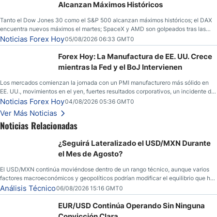
Alcanzan Máximos Históricos
Tanto el Dow Jones 30 como el S&P 500 alcanzan máximos históricos; el DAX
encuentra nuevos máximos el martes; SpaceX y AMD son golpeados tras las
llamadas de ganancias; el petróleo crudo cae por debajo de los $80 con nuevas
Noticias Forex Hoy
05/08/2026 06:33 GMT0
esperanzas; el dólar estadounidense continúa intentando estabilizarse frente al
yen; el peso mexicano ve un repunte a medida que las tasas caen en EE. UU.
Forex Hoy: La Manufactura de EE. UU. Crece
mientras la Fed y el BoJ Intervienen
Los mercados comienzan la jornada con un PMI manufacturero más sólido en
EE. UU., movimientos en el yen, fuertes resultados corporativos, un incidente de
seguridad en Bitcoin y nuevas señales desde el mercado del petróleo.
Noticias Forex Hoy
04/08/2026 05:36 GMT0
Ver Más Noticias
Noticias Relacionadas
¿Seguirá Lateralizado el USD/MXN Durante
el Mes de Agosto?
El USD/MXN continúa moviéndose dentro de un rango técnico, aunque varios
factores macroeconómicos y geopolíticos podrían modificar el equilibrio que ha
dominado al mercado en las últimas semanas.
Análisis Técnico
06/08/2026 15:16 GMT0
EUR/USD Continúa Operando Sin Ninguna
Convicción Clara