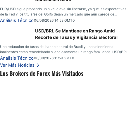
EUR/USD sigue probando un nivel clave sin liberarse, ya que las expectativas
de la Fed y los titulares del Golfo dejan un mercado que aún carece de
convicción real.
Análisis Técnico
06/08/2026 14:58 GMT0
USD/BRL Se Mantiene en Rango Amid
Recorte de Tasas y Vigilancia Electoral
Una reducción de tasas del banco central de Brasil y unas elecciones
inminentes están remodelando silenciosamente un rango familiar del USD/BRL.
Una reducción de tasas por parte del banco central de Brasil y unas elecciones
Análisis Técnico
06/08/2026 11:59 GMT0
inminentes están remodelando silenciosamente un rango familiar del USD/BRL.
Ver Más Noticias
Esto es lo que los traders están observando a continuación.
Los Brokers de Forex Más Visitados