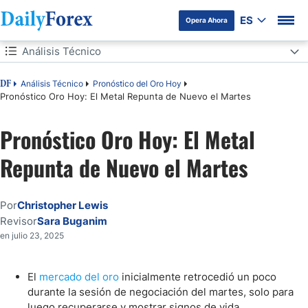
ES
Opera Ahora
Tabla de contenidos
Análisis Técnico
Análisis Técnico
Análisis Técnico
Pronóstico del Oro Hoy
DF
Pronóstico Oro Hoy: El Metal Repunta de Nuevo el Martes
Pronóstico Oro Hoy: El Metal
Repunta de Nuevo el Martes
Por
Christopher Lewis
Revisor
Sara Buganim
en julio 23, 2025
El
mercado del oro
inicialmente retrocedió un poco
durante la sesión de negociación del martes, solo para
luego recuperarse y mostrar signos de vida.