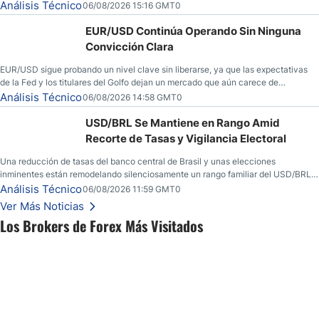
dominado al mercado en las últimas semanas.
Análisis Técnico
06/08/2026 15:16 GMT0
EUR/USD Continúa Operando Sin Ninguna
Convicción Clara
EUR/USD sigue probando un nivel clave sin liberarse, ya que las expectativas
de la Fed y los titulares del Golfo dejan un mercado que aún carece de
convicción real.
Análisis Técnico
06/08/2026 14:58 GMT0
USD/BRL Se Mantiene en Rango Amid
Recorte de Tasas y Vigilancia Electoral
Una reducción de tasas del banco central de Brasil y unas elecciones
inminentes están remodelando silenciosamente un rango familiar del USD/BRL.
Una reducción de tasas por parte del banco central de Brasil y unas elecciones
Análisis Técnico
06/08/2026 11:59 GMT0
inminentes están remodelando silenciosamente un rango familiar del USD/BRL.
Ver Más Noticias
Esto es lo que los traders están observando a continuación.
Los Brokers de Forex Más Visitados