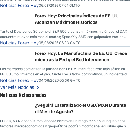
y los operadores esperan nuevas referencias económicas desde Estados
Noticias Forex Hoy
06/08/2026 07:01 GMT0
Unidos.
Forex Hoy: Principales Índices de EE. UU.
Alcanzan Máximos Históricos
Tanto el Dow Jones 30 como el S&P 500 alcanzan máximos históricos; el DAX
encuentra nuevos máximos el martes; SpaceX y AMD son golpeados tras las
llamadas de ganancias; el petróleo crudo cae por debajo de los $80 con nuevas
Noticias Forex Hoy
05/08/2026 06:33 GMT0
esperanzas; el dólar estadounidense continúa intentando estabilizarse frente al
yen; el peso mexicano ve un repunte a medida que las tasas caen en EE. UU.
Forex Hoy: La Manufactura de EE. UU. Crece
mientras la Fed y el BoJ Intervienen
Los mercados comienzan la jornada con un PMI manufacturero más sólido en
EE. UU., movimientos en el yen, fuertes resultados corporativos, un incidente de
seguridad en Bitcoin y nuevas señales desde el mercado del petróleo.
Noticias Forex Hoy
04/08/2026 05:36 GMT0
Ver Más Noticias
Noticias Relacionadas
¿Seguirá Lateralizado el USD/MXN Durante
el Mes de Agosto?
El USD/MXN continúa moviéndose dentro de un rango técnico, aunque varios
factores macroeconómicos y geopolíticos podrían modificar el equilibrio que ha