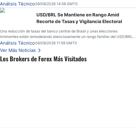
convicción real.
Análisis Técnico
06/08/2026 14:58 GMT0
USD/BRL Se Mantiene en Rango Amid
Recorte de Tasas y Vigilancia Electoral
Una reducción de tasas del banco central de Brasil y unas elecciones
inminentes están remodelando silenciosamente un rango familiar del USD/BRL.
Una reducción de tasas por parte del banco central de Brasil y unas elecciones
Análisis Técnico
06/08/2026 11:59 GMT0
inminentes están remodelando silenciosamente un rango familiar del USD/BRL.
Ver Más Noticias
Esto es lo que los traders están observando a continuación.
Los Brokers de Forex Más Visitados