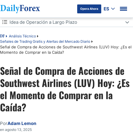
ES
Opera Ahora
Tabla de contenidos
Idea de Operación a Largo Plazo
Idea de Operación a Largo Plazo
Análisis Técnico
DF
Señales de Trading Gratis y Alertas del Mercado Diario
Señal de Compra de Acciones de Southwest Airlines (LUV) Hoy: ¿Es el
Análisis del Índice de Mercado
Momento de Comprar en la Caída?
Análisis del Sentimiento del Mercado
Señal de Compra de Acciones de
Análisis Fundamental de Southwest Airlines
Southwest Airlines (LUV) Hoy: ¿Es
el Momento de Comprar en la
Análisis Técnico de Southwest Airlines
Caída?
Mi Conclusión
Por
Adam Lemon
en agosto 13, 2025