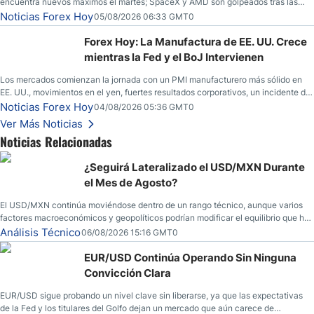
encuentra nuevos máximos el martes; SpaceX y AMD son golpeados tras las
llamadas de ganancias; el petróleo crudo cae por debajo de los $80 con nuevas
Noticias Forex Hoy
05/08/2026 06:33 GMT0
esperanzas; el dólar estadounidense continúa intentando estabilizarse frente al
yen; el peso mexicano ve un repunte a medida que las tasas caen en EE. UU.
Forex Hoy: La Manufactura de EE. UU. Crece
mientras la Fed y el BoJ Intervienen
Los mercados comienzan la jornada con un PMI manufacturero más sólido en
EE. UU., movimientos en el yen, fuertes resultados corporativos, un incidente de
seguridad en Bitcoin y nuevas señales desde el mercado del petróleo.
Noticias Forex Hoy
04/08/2026 05:36 GMT0
Ver Más Noticias
Noticias Relacionadas
¿Seguirá Lateralizado el USD/MXN Durante
el Mes de Agosto?
El USD/MXN continúa moviéndose dentro de un rango técnico, aunque varios
factores macroeconómicos y geopolíticos podrían modificar el equilibrio que ha
dominado al mercado en las últimas semanas.
Análisis Técnico
06/08/2026 15:16 GMT0
EUR/USD Continúa Operando Sin Ninguna
Convicción Clara
EUR/USD sigue probando un nivel clave sin liberarse, ya que las expectativas
de la Fed y los titulares del Golfo dejan un mercado que aún carece de