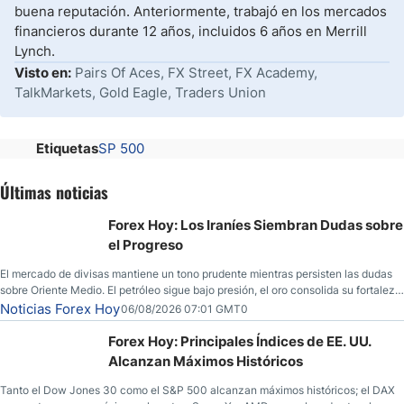
buena reputación. Anteriormente, trabajó en los mercados
financieros durante 12 años, incluidos 6 años en Merrill
Lynch.
Visto en:
Pairs Of Aces, FX Street, FX Academy,
TalkMarkets, Gold Eagle, Traders Union
Etiquetas
SP 500
Últimas noticias
Forex Hoy: Los Iraníes Siembran Dudas sobre
el Progreso
El mercado de divisas mantiene un tono prudente mientras persisten las dudas
sobre Oriente Medio. El petróleo sigue bajo presión, el oro consolida su fortaleza
y los operadores esperan nuevas referencias económicas desde Estados
Noticias Forex Hoy
06/08/2026 07:01 GMT0
Unidos.
Forex Hoy: Principales Índices de EE. UU.
Alcanzan Máximos Históricos
Tanto el Dow Jones 30 como el S&P 500 alcanzan máximos históricos; el DAX