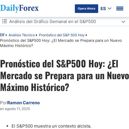
ES
Opera Ahora
Tabla de contenidos
Análisis del Gráfico Semanal en el S&P500
Análisis del Gráfico Semanal en el S&P500
Análisis Técnico
Pronóstico del S&P 500 Hoy
DF
Pronóstico del S&P500 Hoy: ¿El Mercado se Prepara para un Nuevo
Máximo Histórico?
Análisis del Gráfico Diario en el S&P500
Optimismo por Recorte en los Tipos de Interés y Resultados del Q2
Pronóstico del S&P500 Hoy: ¿El
Pueden Seguir Moviendo el S&P500 al Alza
Mercado se Prepara para un Nuevo
Máximo Histórico?
Por
Ramon Carreno
en agosto 11, 2025
El S&P500 muestra un contexto alcista.