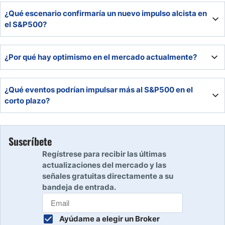
¿Qué escenario confirmaría un nuevo impulso alcista en
el S&P500?
La ruptura del máximo histórico reciente, seguida de una
¿Por qué hay optimismo en el mercado actualmente?
consolidación por encima y acompañada de señales de
fortaleza en el RSI y el MACD.
Porque la mayoría de los traders espera que la Fed baje
¿Qué eventos podrían impulsar más al S&P500 en el
los tipos en septiembre, lo que favorece la presión
corto plazo?
compradora en la bolsa.
Resultados empresariales del segundo trimestre mejores
de lo esperado y señales técnicas alcistas tras un
Suscríbete
breakout.
Regístrese para recibir las últimas
actualizaciones del mercado y las
señales gratuitas directamente a su
bandeja de entrada.
Ayúdame a elegir un Broker