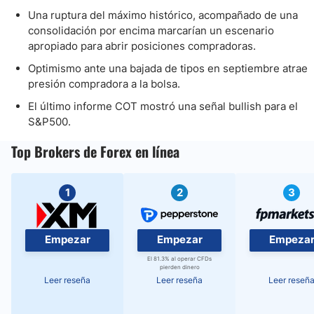
Una ruptura del máximo histórico, acompañado de una
consolidación por encima marcarían un escenario
apropiado para abrir posiciones compradoras.
Optimismo ante una bajada de tipos en septiembre atrae
presión compradora a la bolsa.
El último informe COT mostró una señal bullish para el
S&P500.
Top Brokers de Forex en línea
1
2
3
Empezar
Empezar
Empeza
El 81.3% al operar CFDs
pierden dinero
Leer reseña
Leer reseña
Leer reseñ