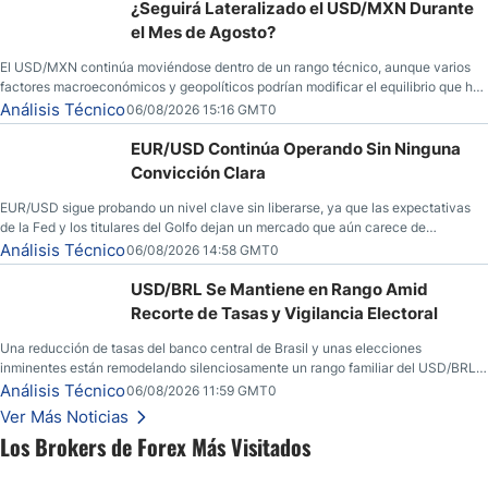
¿Seguirá Lateralizado el USD/MXN Durante
el Mes de Agosto?
El USD/MXN continúa moviéndose dentro de un rango técnico, aunque varios
factores macroeconómicos y geopolíticos podrían modificar el equilibrio que ha
dominado al mercado en las últimas semanas.
Análisis Técnico
06/08/2026 15:16 GMT0
EUR/USD Continúa Operando Sin Ninguna
Convicción Clara
EUR/USD sigue probando un nivel clave sin liberarse, ya que las expectativas
de la Fed y los titulares del Golfo dejan un mercado que aún carece de
convicción real.
Análisis Técnico
06/08/2026 14:58 GMT0
USD/BRL Se Mantiene en Rango Amid
Recorte de Tasas y Vigilancia Electoral
Una reducción de tasas del banco central de Brasil y unas elecciones
inminentes están remodelando silenciosamente un rango familiar del USD/BRL.
Una reducción de tasas por parte del banco central de Brasil y unas elecciones
Análisis Técnico
06/08/2026 11:59 GMT0
inminentes están remodelando silenciosamente un rango familiar del USD/BRL.
Ver Más Noticias
Esto es lo que los traders están observando a continuación.
Los Brokers de Forex Más Visitados