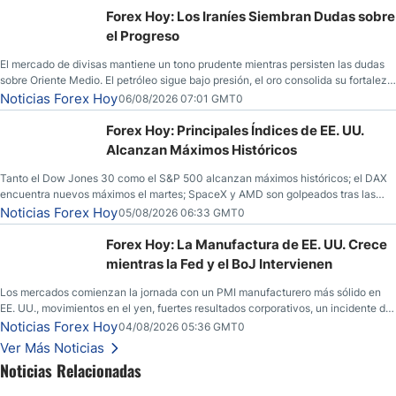
Forex Hoy: Los Iraníes Siembran Dudas sobre
el Progreso
El mercado de divisas mantiene un tono prudente mientras persisten las dudas
sobre Oriente Medio. El petróleo sigue bajo presión, el oro consolida su fortaleza
y los operadores esperan nuevas referencias económicas desde Estados
Noticias Forex Hoy
06/08/2026 07:01 GMT0
Unidos.
Forex Hoy: Principales Índices de EE. UU.
Alcanzan Máximos Históricos
Tanto el Dow Jones 30 como el S&P 500 alcanzan máximos históricos; el DAX
encuentra nuevos máximos el martes; SpaceX y AMD son golpeados tras las
llamadas de ganancias; el petróleo crudo cae por debajo de los $80 con nuevas
Noticias Forex Hoy
05/08/2026 06:33 GMT0
esperanzas; el dólar estadounidense continúa intentando estabilizarse frente al
yen; el peso mexicano ve un repunte a medida que las tasas caen en EE. UU.
Forex Hoy: La Manufactura de EE. UU. Crece
mientras la Fed y el BoJ Intervienen
Los mercados comienzan la jornada con un PMI manufacturero más sólido en
EE. UU., movimientos en el yen, fuertes resultados corporativos, un incidente de
seguridad en Bitcoin y nuevas señales desde el mercado del petróleo.
Noticias Forex Hoy
04/08/2026 05:36 GMT0
Ver Más Noticias
Noticias Relacionadas