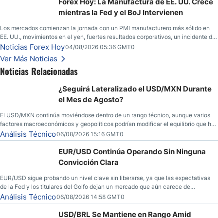
yen; el peso mexicano ve un repunte a medida que las tasas caen en EE. UU.
Forex Hoy: La Manufactura de EE. UU. Crece
mientras la Fed y el BoJ Intervienen
Los mercados comienzan la jornada con un PMI manufacturero más sólido en
EE. UU., movimientos en el yen, fuertes resultados corporativos, un incidente de
seguridad en Bitcoin y nuevas señales desde el mercado del petróleo.
Noticias Forex Hoy
04/08/2026 05:36 GMT0
Ver Más Noticias
Noticias Relacionadas
¿Seguirá Lateralizado el USD/MXN Durante
el Mes de Agosto?
El USD/MXN continúa moviéndose dentro de un rango técnico, aunque varios
factores macroeconómicos y geopolíticos podrían modificar el equilibrio que ha
dominado al mercado en las últimas semanas.
Análisis Técnico
06/08/2026 15:16 GMT0
EUR/USD Continúa Operando Sin Ninguna
Convicción Clara
EUR/USD sigue probando un nivel clave sin liberarse, ya que las expectativas
de la Fed y los titulares del Golfo dejan un mercado que aún carece de
convicción real.
Análisis Técnico
06/08/2026 14:58 GMT0
USD/BRL Se Mantiene en Rango Amid