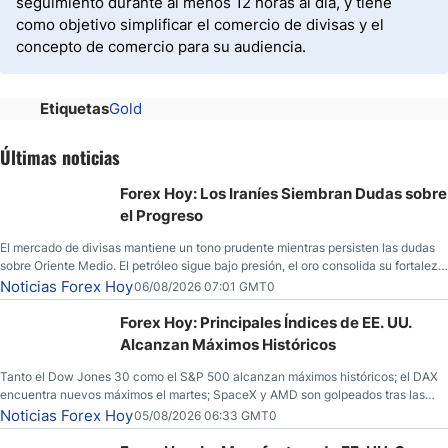
seguimiento durante al menos 12 horas al día, y tiene
como objetivo simplificar el comercio de divisas y el
concepto de comercio para su audiencia.
Etiquetas
Gold
Últimas noticias
Forex Hoy: Los Iraníes Siembran Dudas sobre
el Progreso
El mercado de divisas mantiene un tono prudente mientras persisten las dudas
sobre Oriente Medio. El petróleo sigue bajo presión, el oro consolida su fortaleza
y los operadores esperan nuevas referencias económicas desde Estados
Noticias Forex Hoy
06/08/2026 07:01 GMT0
Unidos.
Forex Hoy: Principales Índices de EE. UU.
Alcanzan Máximos Históricos
Tanto el Dow Jones 30 como el S&P 500 alcanzan máximos históricos; el DAX
encuentra nuevos máximos el martes; SpaceX y AMD son golpeados tras las
llamadas de ganancias; el petróleo crudo cae por debajo de los $80 con nuevas
Noticias Forex Hoy
05/08/2026 06:33 GMT0
esperanzas; el dólar estadounidense continúa intentando estabilizarse frente al