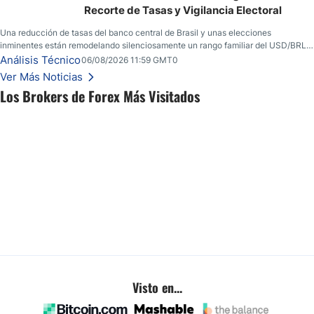
Recorte de Tasas y Vigilancia Electoral
Una reducción de tasas del banco central de Brasil y unas elecciones
inminentes están remodelando silenciosamente un rango familiar del USD/BRL.
Una reducción de tasas por parte del banco central de Brasil y unas elecciones
Análisis Técnico
06/08/2026 11:59 GMT0
inminentes están remodelando silenciosamente un rango familiar del USD/BRL.
Ver Más Noticias
Esto es lo que los traders están observando a continuación.
Los Brokers de Forex Más Visitados
Visto en...