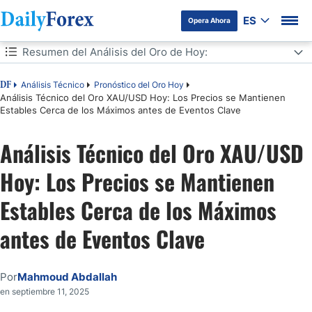
ES
Opera Ahora
Tabla de contenidos
Resumen del Análisis del Oro de Hoy:
Resumen del Análisis del Oro de Hoy:
Análisis Técnico
Pronóstico del Oro Hoy
DF
Análisis Técnico del Oro XAU/USD Hoy: Los Precios se Mantienen
Estables Cerca de los Máximos antes de Eventos Clave
Señales de Trading de Oro para Hoy:
Análisis Técnico del Oro XAU/USD
Análisis Técnico del Precio del Oro (XAU/USD) Hoy:
Hoy: Los Precios se Mantienen
El Panorama del Oro Sigue Siendo Fuerte en los Próximos Días
Estables Cerca de los Máximos
Consejos de Trading:
antes de Eventos Clave
Las Guerras Comerciales de Trump No se Detienen
Por
Mahmoud Abdallah
en septiembre 11, 2025