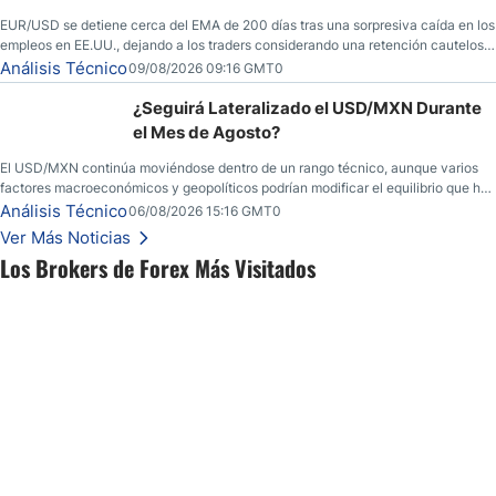
EUR/USD se detiene cerca del EMA de 200 días tras una sorpresiva caída en los
empleos en EE.UU., dejando a los traders considerando una retención cautelosa
ante un fin de semana incierto.
Análisis Técnico
09/08/2026 09:16 GMT0
¿Seguirá Lateralizado el USD/MXN Durante
el Mes de Agosto?
El USD/MXN continúa moviéndose dentro de un rango técnico, aunque varios
factores macroeconómicos y geopolíticos podrían modificar el equilibrio que ha
dominado al mercado en las últimas semanas.
Análisis Técnico
06/08/2026 15:16 GMT0
Ver Más Noticias
Los Brokers de Forex Más Visitados