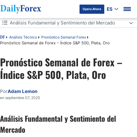
ES
Opera Ahora
Tabla de contenidos
Análisis Fundamental y Sentimiento del Mercado
Análisis Fundamental y Sentimiento del Mercado
Análisis Técnico
Pronóstico Semanal Forex
DF
Pronóstico Semanal de Forex – Índice S&P 500, Plata, Oro
La Semana que Viene: del 8 al 12 de Septiembre
Pronóstico Semanal de Forex –
Previsión Mensual paraSeptiembre de 2025
Índice S&P 500, Plata, Oro
Previsión Semanal del 8 de Septiembre de 2025
Por
Adam Lemon
Análisis Técnico
en septiembre 07, 2025
Conclusión
Análisis Fundamental y Sentimiento del
Mercado