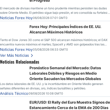
el Progreso
El mercado de divisas mantiene un tono prudente mientras persisten las dudas
sobre Oriente Medio. El petróleo sigue bajo presión, el oro consolida su fortaleza
y los operadores esperan nuevas referencias económicas desde Estados
Noticias Forex Hoy
06/08/2026 07:01 GMT0
Unidos.
Forex Hoy: Principales Índices de EE. UU.
Alcanzan Máximos Históricos
Tanto el Dow Jones 30 como el S&P 500 alcanzan máximos históricos; el DAX
encuentra nuevos máximos el martes; SpaceX y AMD son golpeados tras las
llamadas de ganancias; el petróleo crudo cae por debajo de los $80 con nuevas
Noticias Forex Hoy
05/08/2026 06:33 GMT0
esperanzas; el dólar estadounidense continúa intentando estabilizarse frente al
Ver Más Noticias
yen; el peso mexicano ve un repunte a medida que las tasas caen en EE. UU.
Noticias Relacionadas
Pronóstico Semanal del Mercado: Datos
Laborales Débiles y Riesgos en Medio
Oriente Sacuden los Mercados Globales
Los datos laborales de EE. UU. y la incertidumbre en Oriente Medio generan
señales diferentes en divisas, oro, índices bursátiles y petróleo.
Análisis Técnico
09/08/2026 10:08 GMT0
EUR/USD: El Rally del Euro Muestra Signos de
Estancamiento Cerca de la EMA de 200 Días