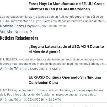
yen; el peso mexicano ve un repunte a medida que las tasas caen en EE. UU.
Forex Hoy: La Manufactura de EE. UU. Crece
mientras la Fed y el BoJ Intervienen
Los mercados comienzan la jornada con un PMI manufacturero más sólido en
EE. UU., movimientos en el yen, fuertes resultados corporativos, un incidente de
seguridad en Bitcoin y nuevas señales desde el mercado del petróleo.
Noticias Forex Hoy
04/08/2026 05:36 GMT0
Ver Más Noticias
Noticias Relacionadas
¿Seguirá Lateralizado el USD/MXN Durante
el Mes de Agosto?
El USD/MXN continúa moviéndose dentro de un rango técnico, aunque varios
factores macroeconómicos y geopolíticos podrían modificar el equilibrio que ha
dominado al mercado en las últimas semanas.
Análisis Técnico
06/08/2026 15:16 GMT0
EUR/USD Continúa Operando Sin Ninguna
Convicción Clara
EUR/USD sigue probando un nivel clave sin liberarse, ya que las expectativas
de la Fed y los titulares del Golfo dejan un mercado que aún carece de
convicción real.
Análisis Técnico
06/08/2026 14:58 GMT0