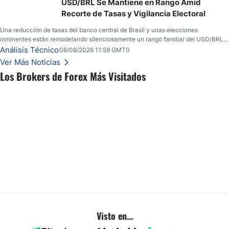
USD/BRL Se Mantiene en Rango Amid
Recorte de Tasas y Vigilancia Electoral
Una reducción de tasas del banco central de Brasil y unas elecciones
inminentes están remodelando silenciosamente un rango familiar del USD/BRL.
Una reducción de tasas por parte del banco central de Brasil y unas elecciones
Análisis Técnico
06/08/2026 11:59 GMT0
inminentes están remodelando silenciosamente un rango familiar del USD/BRL.
Ver Más Noticias
Esto es lo que los traders están observando a continuación.
Los Brokers de Forex Más Visitados
Visto en...