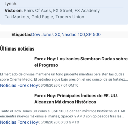
Lynch.
Visto en:
Pairs Of Aces, FX Street, FX Academy,
TalkMarkets, Gold Eagle, Traders Union
Etiquetas
Dow Jones 30
Nasdaq 100
SP 500
Últimas noticias
Forex Hoy: Los Iraníes Siembran Dudas sobre
el Progreso
El mercado de divisas mantiene un tono prudente mientras persisten las dudas
sobre Oriente Medio. El petróleo sigue bajo presión, el oro consolida su fortaleza
y los operadores esperan nuevas referencias económicas desde Estados
Noticias Forex Hoy
06/08/2026 07:01 GMT0
Unidos.
Forex Hoy: Principales Índices de EE. UU.
Alcanzan Máximos Históricos
Tanto el Dow Jones 30 como el S&P 500 alcanzan máximos históricos; el DAX
encuentra nuevos máximos el martes; SpaceX y AMD son golpeados tras las
llamadas de ganancias; el petróleo crudo cae por debajo de los $80 con nuevas
Noticias Forex Hoy
05/08/2026 06:33 GMT0
esperanzas; el dólar estadounidense continúa intentando estabilizarse frente al