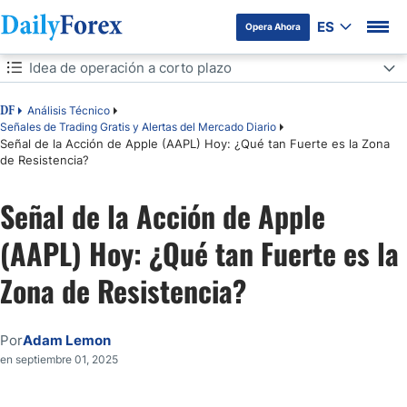
ES
Opera Ahora
Tabla de contenidos
Idea de operación a corto plazo
Idea de operación a corto plazo
Análisis Técnico
DF
Señales de Trading Gratis y Alertas del Mercado Diario
Señal de la Acción de Apple (AAPL) Hoy: ¿Qué tan Fuerte es la Zona
Análisis del índice de mercado
de Resistencia?
Análisis del Sentimiento del Mercado
Señal de la Acción de Apple
Análisis Fundamental de Apple
(AAPL) Hoy: ¿Qué tan Fuerte es la
Zona de Resistencia?
Análisis Técnico de Apple
Mi opinión sobre Apple
Por
Adam Lemon
en septiembre 01, 2025