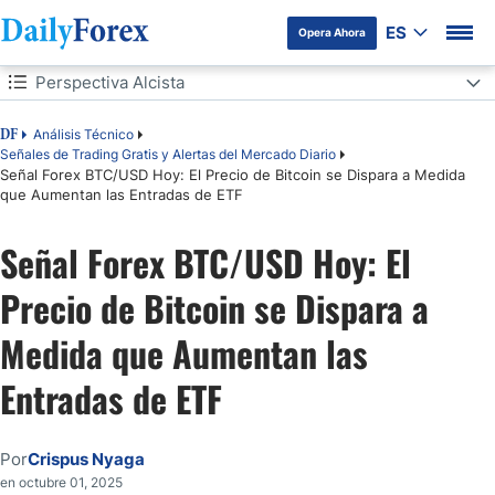
ES
Opera Ahora
Tabla de contenidos
Perspectiva Alcista
Perspectiva Alcista
Análisis Técnico
DF
Señales de Trading Gratis y Alertas del Mercado Diario
Señal Forex BTC/USD Hoy: El Precio de Bitcoin se Dispara a Medida
Perspectiva Bajista
que Aumentan las Entradas de ETF
Análisis Técnico BTC/USD
Señal Forex BTC/USD Hoy: El
Precio de Bitcoin se Dispara a
Medida que Aumentan las
Entradas de ETF
Por
Crispus Nyaga
en octubre 01, 2025