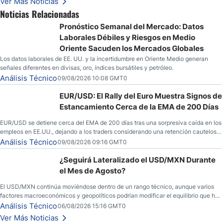
Ver Más Noticias
yen; el peso mexicano ve un repunte a medida que las tasas caen en EE. UU.
Noticias Relacionadas
Pronóstico Semanal del Mercado: Datos
Laborales Débiles y Riesgos en Medio
Oriente Sacuden los Mercados Globales
Los datos laborales de EE. UU. y la incertidumbre en Oriente Medio generan
señales diferentes en divisas, oro, índices bursátiles y petróleo.
Análisis Técnico
09/08/2026 10:08 GMT0
EUR/USD: El Rally del Euro Muestra Signos de
Estancamiento Cerca de la EMA de 200 Días
EUR/USD se detiene cerca del EMA de 200 días tras una sorpresiva caída en los
empleos en EE.UU., dejando a los traders considerando una retención cautelosa
ante un fin de semana incierto.
Análisis Técnico
09/08/2026 09:16 GMT0
¿Seguirá Lateralizado el USD/MXN Durante
el Mes de Agosto?
El USD/MXN continúa moviéndose dentro de un rango técnico, aunque varios
factores macroeconómicos y geopolíticos podrían modificar el equilibrio que ha
dominado al mercado en las últimas semanas.
Análisis Técnico
06/08/2026 15:16 GMT0
Ver Más Noticias