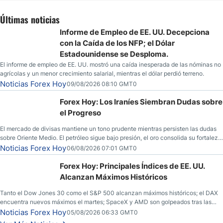
Últimas noticias
Informe de Empleo de EE. UU. Decepciona
con la Caída de los NFP; el Dólar
Estadounidense se Desploma.
El informe de empleo de EE. UU. mostró una caída inesperada de las nóminas no
agrícolas y un menor crecimiento salarial, mientras el dólar perdió terreno.
Noticias Forex Hoy
09/08/2026 08:10 GMT0
Forex Hoy: Los Iraníes Siembran Dudas sobre
el Progreso
El mercado de divisas mantiene un tono prudente mientras persisten las dudas
sobre Oriente Medio. El petróleo sigue bajo presión, el oro consolida su fortaleza
y los operadores esperan nuevas referencias económicas desde Estados
Noticias Forex Hoy
06/08/2026 07:01 GMT0
Unidos.
Forex Hoy: Principales Índices de EE. UU.
Alcanzan Máximos Históricos
Tanto el Dow Jones 30 como el S&P 500 alcanzan máximos históricos; el DAX
encuentra nuevos máximos el martes; SpaceX y AMD son golpeados tras las
llamadas de ganancias; el petróleo crudo cae por debajo de los $80 con nuevas
Noticias Forex Hoy
05/08/2026 06:33 GMT0
esperanzas; el dólar estadounidense continúa intentando estabilizarse frente al