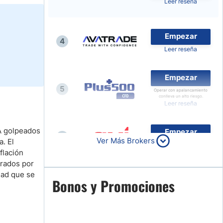
Leer reseña
Noticias de Brokers
Empezar
4
Leer reseña
Empezar
5
Operar con apalancamiento
conlleva un alto riesgo.
Leer reseña
IA golpeados
Empezar
6
Ver Más Brokers
a. El
Leer reseña
flación
erados por
dad que se
Empezar
Bonos y Promociones
7
Leer reseña