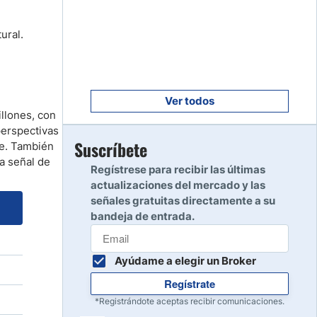
Empezar
8
Leer reseña
ural.
Empezar
9
Leer reseña
Ver todos
llones, con
perspectivas
Empezar
Suscríbete
se. También
10
a señal de
Leer reseña
Regístrese para recibir las últimas
actualizaciones del mercado y las
señales gratuitas directamente a su
bandeja de entrada.
Ayúdame a elegir un Broker
Regístrate
*Registrándote aceptas recibir comunicaciones.