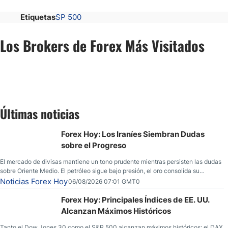
Etiquetas
SP 500
Los Brokers de Forex Más Visitados
Últimas noticias
Forex Hoy: Los Iraníes Siembran Dudas
sobre el Progreso
El mercado de divisas mantiene un tono prudente mientras persisten las dudas
sobre Oriente Medio. El petróleo sigue bajo presión, el oro consolida su
fortaleza y los operadores esperan nuevas referencias económicas desde
Noticias Forex Hoy
06/08/2026 07:01 GMT0
Estados Unidos.
Forex Hoy: Principales Índices de EE. UU.
Alcanzan Máximos Históricos
Tanto el Dow Jones 30 como el S&P 500 alcanzan máximos históricos; el DAX