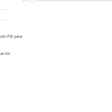
Publicidad
ción P/E para
ue los