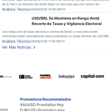
de la Fed y los titulares del Golfo dejan un mercado que aún carece de
convicción real.
Análisis Técnico
06/08/2026 14:58 GMT0
USD/BRL Se Mantiene en Rango Amid
Recorte de Tasas y Vigilancia Electoral
Una reducción de tasas del banco central de Brasil y unas elecciones
inminentes están remodelando silenciosamente un rango familiar del USD/BRL.
Una reducción de tasas por parte del banco central de Brasil y unas elecciones
Análisis Técnico
06/08/2026 11:59 GMT0
inminentes están remodelando silenciosamente un rango familiar del USD/BRL.
Ver Más Noticias
Esto es lo que los traders están observando a continuación.
Pronosticos Recomendados
XAUUSD Pronóstico Hoy
2026
EUR/USD Pronóstico Hoy