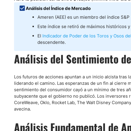
Ecuador
Análisis del Índice de Mercado
Paraguay
Nasdaq 100
S&P 500
Ameren (AEE) es un miembro del índice S&P 
Peru
IBEX 35
Todos los í
Este índice se retiró de máximos históricos y
Panama
Acciones
Latinoamérica
El
Indicador de Poder de los Toros y Osos de
descendente.
Nvidia (NVDA)
Mercado Lib
Bolivia
Banco Santander (SAN)
Todas las A
Nicaragua
Análisis del Sentimiento d
Estados Unidos
Los futuros de acciones apuntan a un inicio alcista tras
liderando el camino. Las esperanzas de un fin al cierre m
sentimiento del consumidor cayó a un mínimo de tres año
subyacente que el gobierno no publicó. Los inversores r
CoreWeave, Oklo, Rocket Lab, The Walt Disney Company 
avecina.
Análisis Fundamental de A