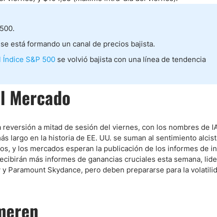
500.
ndices
 se está formando un canal de precios bajista.
l Índice S&P 500
se volvió bajista con una línea de tendencia
re (MELI)
cciones
el Mercado
 la reversión a mitad de sesión del viernes, con los nombres de 
ás largo en la historia de EE. UU. se suman al sentimiento alcist
s, y los mercados esperan la publicación de los informes de in
ecibirán más informes de ganancias cruciales esta semana, lid
y Paramount Skydance, pero deben prepararse para la volatili
meren