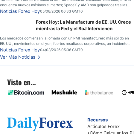
encuentra nuevos máximos el martes; SpaceX y AMD son golpeados tras las
llamadas de ganancias; el petróleo crudo cae por debajo de los $80 con
Noticias Forex Hoy
05/08/2026 06:33 GMT0
nuevas esperanzas; el dólar estadounidense continúa intentando estabilizarse
frente al yen; el peso mexicano ve un repunte a medida que las tasas caen en
Forex Hoy: La Manufactura de EE. UU. Crece
EE. UU.
mientras la Fed y el BoJ Intervienen
Los mercados comienzan la jornada con un PMI manufacturero más sólido en
EE. UU., movimientos en el yen, fuertes resultados corporativos, un incidente
de seguridad en Bitcoin y nuevas señales desde el mercado del petróleo.
Noticias Forex Hoy
04/08/2026 05:36 GMT0
Ver Más Noticias
Visto en...
Recursos
Artículos Forex
¿Cómo Calcular los Pi