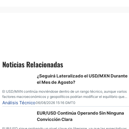
Noticias Relacionadas
¿Seguirá Lateralizado el USD/MXN Durante
el Mes de Agosto?
El USD/MXN continúa moviéndose dentro de un rango técnico, aunque varios
factores macroeconómicos y geopolíticos podrían modificar el equilibrio que
ha dominado al mercado en las últimas semanas.
Análisis Técnico
06/08/2026 15:16 GMT0
EUR/USD Continúa Operando Sin Ninguna
Convicción Clara
EUR/USD sigue probando un nivel clave sin liberarse, ya que las expectativas