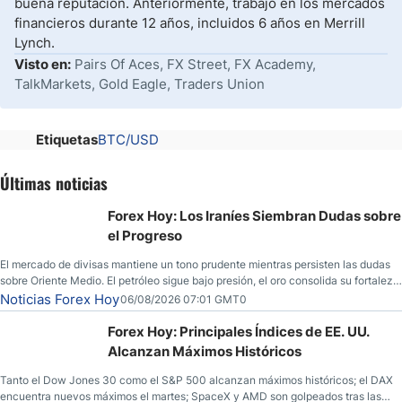
buena reputación. Anteriormente, trabajó en los mercados
financieros durante 12 años, incluidos 6 años en Merrill
Lynch.
Visto en:
Pairs Of Aces, FX Street, FX Academy,
TalkMarkets, Gold Eagle, Traders Union
Etiquetas
BTC/USD
Últimas noticias
Forex Hoy: Los Iraníes Siembran Dudas sobre
el Progreso
El mercado de divisas mantiene un tono prudente mientras persisten las dudas
sobre Oriente Medio. El petróleo sigue bajo presión, el oro consolida su fortaleza
y los operadores esperan nuevas referencias económicas desde Estados
Noticias Forex Hoy
06/08/2026 07:01 GMT0
Unidos.
Forex Hoy: Principales Índices de EE. UU.
Alcanzan Máximos Históricos
Tanto el Dow Jones 30 como el S&P 500 alcanzan máximos históricos; el DAX
encuentra nuevos máximos el martes; SpaceX y AMD son golpeados tras las