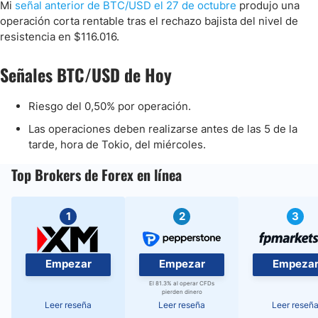
Mi
señal anterior de BTC/USD el 27 de octubre
produjo una
operación corta rentable tras el rechazo bajista del nivel de
resistencia en $116.016.
Señales BTC/USD de Hoy
Riesgo del 0,50% por operación.
Las operaciones deben realizarse antes de las 5 de la
tarde, hora de Tokio, del miércoles.
Top Brokers de Forex en línea
1
2
3
Empezar
Empezar
Empeza
El 81.3% al operar CFDs
pierden dinero
Leer reseña
Leer reseña
Leer reseñ