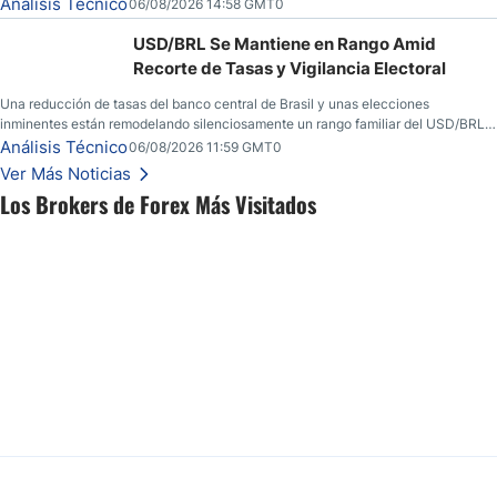
convicción real.
Análisis Técnico
06/08/2026 14:58 GMT0
USD/BRL Se Mantiene en Rango Amid
Recorte de Tasas y Vigilancia Electoral
Una reducción de tasas del banco central de Brasil y unas elecciones
inminentes están remodelando silenciosamente un rango familiar del USD/BRL.
Una reducción de tasas por parte del banco central de Brasil y unas elecciones
Análisis Técnico
06/08/2026 11:59 GMT0
inminentes están remodelando silenciosamente un rango familiar del USD/BRL.
Ver Más Noticias
Esto es lo que los traders están observando a continuación.
Los Brokers de Forex Más Visitados