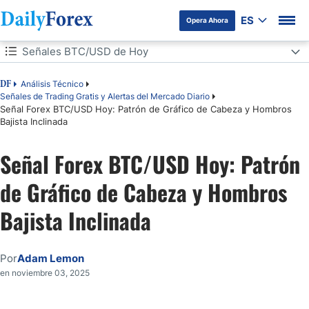
ES
Opera Ahora
Tabla de contenidos
Señales BTC/USD de Hoy
Señales BTC/USD de Hoy
Análisis Técnico
DF
Señales de Trading Gratis y Alertas del Mercado Diario
Señal Forex BTC/USD Hoy: Patrón de Gráfico de Cabeza y Hombros
Ideas de Comercio Largo
Bajista Inclinada
Ideas de Operaciones Cortas
Señal Forex BTC/USD Hoy: Patrón
Análisis BTC/USD
de Gráfico de Cabeza y Hombros
Bajista Inclinada
Por
Adam Lemon
en noviembre 03, 2025