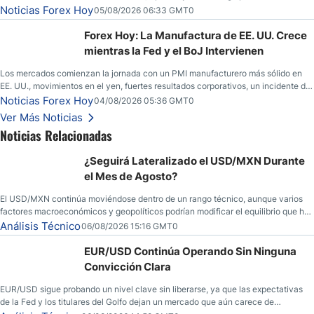
llamadas de ganancias; el petróleo crudo cae por debajo de los $80 con nuevas
Noticias Forex Hoy
05/08/2026 06:33 GMT0
esperanzas; el dólar estadounidense continúa intentando estabilizarse frente al
yen; el peso mexicano ve un repunte a medida que las tasas caen en EE. UU.
Forex Hoy: La Manufactura de EE. UU. Crece
mientras la Fed y el BoJ Intervienen
Los mercados comienzan la jornada con un PMI manufacturero más sólido en
EE. UU., movimientos en el yen, fuertes resultados corporativos, un incidente de
seguridad en Bitcoin y nuevas señales desde el mercado del petróleo.
Noticias Forex Hoy
04/08/2026 05:36 GMT0
Ver Más Noticias
Noticias Relacionadas
¿Seguirá Lateralizado el USD/MXN Durante
el Mes de Agosto?
El USD/MXN continúa moviéndose dentro de un rango técnico, aunque varios
factores macroeconómicos y geopolíticos podrían modificar el equilibrio que ha
dominado al mercado en las últimas semanas.
Análisis Técnico
06/08/2026 15:16 GMT0
EUR/USD Continúa Operando Sin Ninguna
Convicción Clara
EUR/USD sigue probando un nivel clave sin liberarse, ya que las expectativas
de la Fed y los titulares del Golfo dejan un mercado que aún carece de