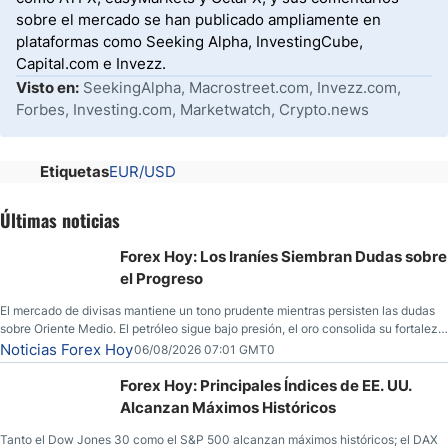
sobre el mercado se han publicado ampliamente en
plataformas como Seeking Alpha, InvestingCube,
Capital.com e Invezz.
Visto en:
SeekingAlpha, Macrostreet.com, Invezz.com,
Forbes, Investing.com, Marketwatch, Crypto.news
Etiquetas
EUR/USD
Últimas noticias
Forex Hoy: Los Iraníes Siembran Dudas sobre
el Progreso
El mercado de divisas mantiene un tono prudente mientras persisten las dudas
sobre Oriente Medio. El petróleo sigue bajo presión, el oro consolida su fortaleza
y los operadores esperan nuevas referencias económicas desde Estados
Noticias Forex Hoy
06/08/2026 07:01 GMT0
Unidos.
Forex Hoy: Principales Índices de EE. UU.
Alcanzan Máximos Históricos
Tanto el Dow Jones 30 como el S&P 500 alcanzan máximos históricos; el DAX