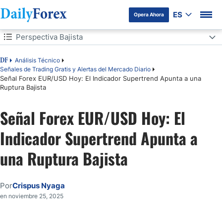
ES
Opera Ahora
Tabla de contenidos
Perspectiva Bajista
Perspectiva Bajista
Análisis Técnico
DF
Señales de Trading Gratis y Alertas del Mercado Diario
Señal Forex EUR/USD Hoy: El Indicador Supertrend Apunta a una
PerspectivaAlcista
Ruptura Bajista
Aumento de las Probabilidades de Recorte de Tasas de la Reserva
Federal
Señal Forex EUR/USD Hoy: El
Análisis Técnico del EUR/USD
Indicador Supertrend Apunta a
una Ruptura Bajista
Por
Crispus Nyaga
en noviembre 25, 2025