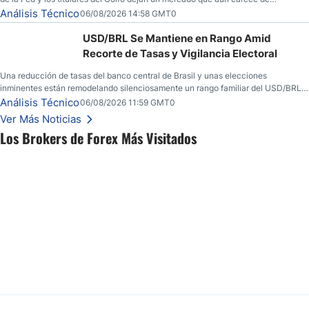
convicción real.
Análisis Técnico
06/08/2026 14:58 GMT0
USD/BRL Se Mantiene en Rango Amid
Recorte de Tasas y Vigilancia Electoral
Una reducción de tasas del banco central de Brasil y unas elecciones
inminentes están remodelando silenciosamente un rango familiar del USD/BRL.
Una reducción de tasas por parte del banco central de Brasil y unas elecciones
Análisis Técnico
06/08/2026 11:59 GMT0
inminentes están remodelando silenciosamente un rango familiar del USD/BRL.
Ver Más Noticias
Esto es lo que los traders están observando a continuación.
Los Brokers de Forex Más Visitados