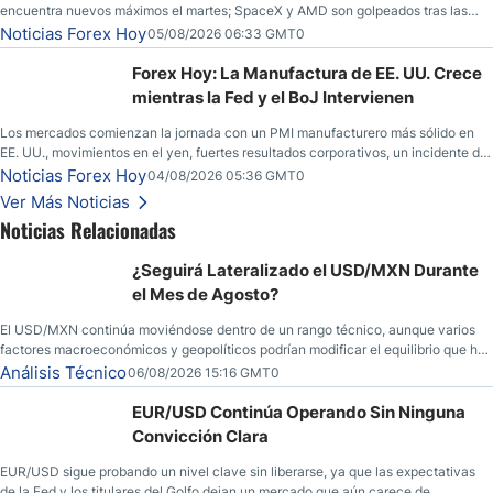
encuentra nuevos máximos el martes; SpaceX y AMD son golpeados tras las
llamadas de ganancias; el petróleo crudo cae por debajo de los $80 con nuevas
Noticias Forex Hoy
05/08/2026 06:33 GMT0
esperanzas; el dólar estadounidense continúa intentando estabilizarse frente al
yen; el peso mexicano ve un repunte a medida que las tasas caen en EE. UU.
Forex Hoy: La Manufactura de EE. UU. Crece
mientras la Fed y el BoJ Intervienen
Los mercados comienzan la jornada con un PMI manufacturero más sólido en
EE. UU., movimientos en el yen, fuertes resultados corporativos, un incidente de
seguridad en Bitcoin y nuevas señales desde el mercado del petróleo.
Noticias Forex Hoy
04/08/2026 05:36 GMT0
Ver Más Noticias
Noticias Relacionadas
¿Seguirá Lateralizado el USD/MXN Durante
el Mes de Agosto?
El USD/MXN continúa moviéndose dentro de un rango técnico, aunque varios
factores macroeconómicos y geopolíticos podrían modificar el equilibrio que ha
dominado al mercado en las últimas semanas.
Análisis Técnico
06/08/2026 15:16 GMT0
EUR/USD Continúa Operando Sin Ninguna
Convicción Clara
EUR/USD sigue probando un nivel clave sin liberarse, ya que las expectativas
de la Fed y los titulares del Golfo dejan un mercado que aún carece de