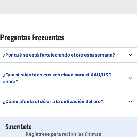
Preguntas Frecuentes
¿Por qué se está fortaleciendo el oro esta semana?
La presión vendedora se ha reducido y la debilidad del
¿Qué niveles técnicos son clave para el XAU/USD
dólar tras datos laborales negativos favorece al oro.
ahora?
El soporte está entre 3.892 – 3.921 USD, mientras que la
¿Cómo afecta el dólar a la cotización del oro?
resistencia se sitúa en 4.026 – 4.046 USD. Una ruptura al
alza abriría paso a los 4.350 USD.
Un dólar débil suele impulsar el precio del oro, ya que lo
hace más atractivo para los inversores internacionales.
Suscríbete
Regístrese para recibir las últimas