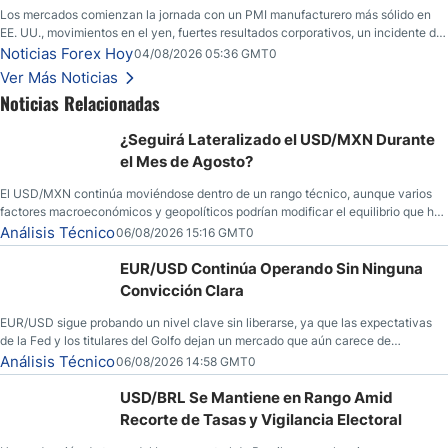
Los mercados comienzan la jornada con un PMI manufacturero más sólido en
EE. UU., movimientos en el yen, fuertes resultados corporativos, un incidente de
seguridad en Bitcoin y nuevas señales desde el mercado del petróleo.
Noticias Forex Hoy
04/08/2026 05:36 GMT0
Ver Más Noticias
Noticias Relacionadas
¿Seguirá Lateralizado el USD/MXN Durante
el Mes de Agosto?
El USD/MXN continúa moviéndose dentro de un rango técnico, aunque varios
factores macroeconómicos y geopolíticos podrían modificar el equilibrio que ha
dominado al mercado en las últimas semanas.
Análisis Técnico
06/08/2026 15:16 GMT0
EUR/USD Continúa Operando Sin Ninguna
Convicción Clara
EUR/USD sigue probando un nivel clave sin liberarse, ya que las expectativas
de la Fed y los titulares del Golfo dejan un mercado que aún carece de
convicción real.
Análisis Técnico
06/08/2026 14:58 GMT0
USD/BRL Se Mantiene en Rango Amid
Recorte de Tasas y Vigilancia Electoral