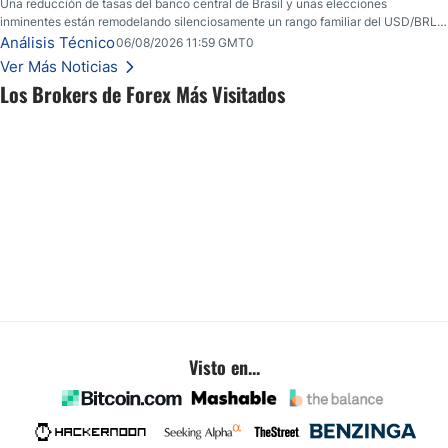
Una reducción de tasas del banco central de Brasil y unas elecciones
inminentes están remodelando silenciosamente un rango familiar del USD/BRL.
Una reducción de tasas por parte del banco central de Brasil y unas elecciones
Análisis Técnico
06/08/2026 11:59 GMT0
inminentes están remodelando silenciosamente un rango familiar del USD/BRL.
Ver Más Noticias
Esto es lo que los traders están observando a continuación.
Los Brokers de Forex Más Visitados
Visto en...