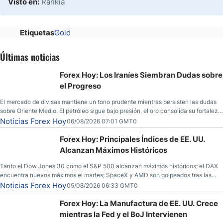
Visto en:
Rankia
Etiquetas
Gold
Últimas noticias
Forex Hoy: Los Iraníes Siembran Dudas sobre
el Progreso
El mercado de divisas mantiene un tono prudente mientras persisten las dudas
sobre Oriente Medio. El petróleo sigue bajo presión, el oro consolida su fortaleza
y los operadores esperan nuevas referencias económicas desde Estados
Noticias Forex Hoy
06/08/2026 07:01 GMT0
Unidos.
Forex Hoy: Principales Índices de EE. UU.
Alcanzan Máximos Históricos
Tanto el Dow Jones 30 como el S&P 500 alcanzan máximos históricos; el DAX
encuentra nuevos máximos el martes; SpaceX y AMD son golpeados tras las
llamadas de ganancias; el petróleo crudo cae por debajo de los $80 con nuevas
Noticias Forex Hoy
05/08/2026 06:33 GMT0
esperanzas; el dólar estadounidense continúa intentando estabilizarse frente al
yen; el peso mexicano ve un repunte a medida que las tasas caen en EE. UU.
Forex Hoy: La Manufactura de EE. UU. Crece
mientras la Fed y el BoJ Intervienen