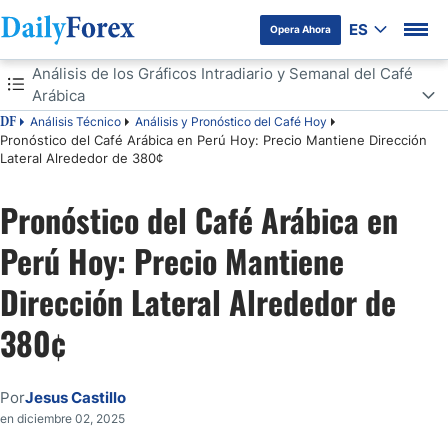
ES
Opera Ahora
Tabla de contenidos
Análisis de los Gráficos Intradiario y Semanal del Café
Arábica
Análisis Técnico
Análisis y Pronóstico del Café Hoy
DF
Análisis de los Gráficos Intradiario y Semanal del Café Arábica
Pronóstico del Café Arábica en Perú Hoy: Precio Mantiene Dirección
Lateral Alrededor de 380¢
Inventarios Certificados de CaféArábica
Pronóstico del Café Arábica en
Análisis del Gráfico Diario en el par USD/PEN
Perú Hoy: Precio Mantiene
Dirección Lateral Alrededor de
380¢
Por
Jesus Castillo
en diciembre 02, 2025