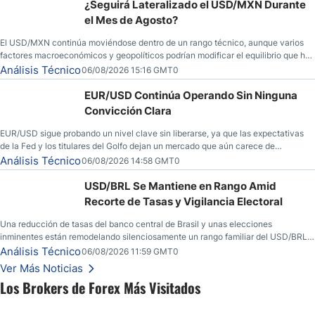
¿Seguirá Lateralizado el USD/MXN Durante
el Mes de Agosto?
El USD/MXN continúa moviéndose dentro de un rango técnico, aunque varios
factores macroeconómicos y geopolíticos podrían modificar el equilibrio que ha
dominado al mercado en las últimas semanas.
Análisis Técnico
06/08/2026 15:16 GMT0
EUR/USD Continúa Operando Sin Ninguna
Convicción Clara
EUR/USD sigue probando un nivel clave sin liberarse, ya que las expectativas
de la Fed y los titulares del Golfo dejan un mercado que aún carece de
convicción real.
Análisis Técnico
06/08/2026 14:58 GMT0
USD/BRL Se Mantiene en Rango Amid
Recorte de Tasas y Vigilancia Electoral
Una reducción de tasas del banco central de Brasil y unas elecciones
inminentes están remodelando silenciosamente un rango familiar del USD/BRL.
Una reducción de tasas por parte del banco central de Brasil y unas elecciones
Análisis Técnico
06/08/2026 11:59 GMT0
inminentes están remodelando silenciosamente un rango familiar del USD/BRL.
Ver Más Noticias
Esto es lo que los traders están observando a continuación.
Los Brokers de Forex Más Visitados