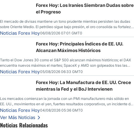
Forex Hoy: Los Iraníes Siembran Dudas sobre
el Progreso
El mercado de divisas mantiene un tono prudente mientras persisten las dudas
sobre Oriente Medio. El petróleo sigue bajo presión, el oro consolida su fortaleza
y los operadores esperan nuevas referencias económicas desde Estados
Noticias Forex Hoy
06/08/2026 07:01 GMT0
Unidos.
Forex Hoy: Principales Índices de EE. UU.
Alcanzan Máximos Históricos
Tanto el Dow Jones 30 como el S&P 500 alcanzan máximos históricos; el DAX
encuentra nuevos máximos el martes; SpaceX y AMD son golpeados tras las
llamadas de ganancias; el petróleo crudo cae por debajo de los $80 con nuevas
Noticias Forex Hoy
05/08/2026 06:33 GMT0
esperanzas; el dólar estadounidense continúa intentando estabilizarse frente al
yen; el peso mexicano ve un repunte a medida que las tasas caen en EE. UU.
Forex Hoy: La Manufactura de EE. UU. Crece
mientras la Fed y el BoJ Intervienen
Los mercados comienzan la jornada con un PMI manufacturero más sólido en
EE. UU., movimientos en el yen, fuertes resultados corporativos, un incidente de
seguridad en Bitcoin y nuevas señales desde el mercado del petróleo.
Noticias Forex Hoy
04/08/2026 05:36 GMT0
Ver Más Noticias
Noticias Relacionadas