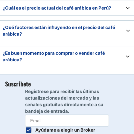
¿Cuál es el precio actual del café arábica en Perú?
Hoy cotiza cerca de 380 centavos por libra, equivalente a
¿Qué factores están influyendo en el precio del café
12.76 soles en el mercado local.
arábica?
La sequía en Minas Gerais, inventarios ICE y movimientos
¿Es buen momento para comprar o vender café
del USD/PEN son los principales factores actuales.
arábica?
Se recomienda comprar cerca de soportes (~370-375
centavos) y vender cerca de resistencias (~385-390
Suscríbete
centavos).
Regístrese para recibir las últimas
actualizaciones del mercado y las
señales gratuitas directamente a su
bandeja de entrada.
Ayúdame a elegir un Broker