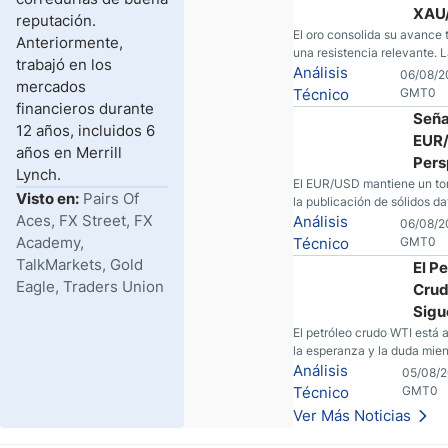
XAU
reputación.
El I
El oro consolida su avance 
Anteriormente,
una resistencia relevante. 
Alci
trabajó en los
centra ahora en los datos 
Análisis
06/08/2
Acele
mercados
EE. UU. y en la evolución del
Técnico
GMT0
financieros durante
Seña
12 años, incluidos 6
EUR/
años en Merrill
Pers
Lynch.
Alci
El EUR/USD mantiene un ton
Visto en:
Pairs Of
la publicación de sólidos da
Ante
Aces, FX Street, FX
económicos en Europa y Es
Análisis
06/08/2
Info
El mercado sigue atento al 
Academy,
Técnico
GMT0
empleo estadounidense y a 
TalkMarkets, Gold
El P
del escenario geopolítico.
Eagle, Traders Union
Crud
Sigu
Volá
El petróleo crudo WTI está 
la esperanza y la duda mie
Cont
las conversaciones entre Ir
Análisis
05/08/2
Conv
Unidos. Aquí está la razón p
Técnico
GMT0
entre
traders pueden querer pens
Ver Más Noticias
EE.U
antes de tomar partido en 