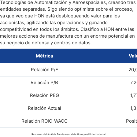
Tecnologías de Automatización y Aeroespaciales, creando tres
entidades separadas. Sigo siendo optimista sobre el proceso,
ya que veo que HON está desbloqueando valor para los
accionistas, agilizando las operaciones y ganando
competitividad en todos los ámbitos. Clasifico a HON entre las
mejores acciones de manufactura con un enorme potencial en
su negocio de defensa y centros de datos.
Métrica
Val
Relación
P/E
20,
Relación
P/B
7,2
Relación
PEG
1,7
Relación Actual
1,3
Relación
ROIC-WACC
Posit
Resumen del Análisis Fundamental de Honeywell International