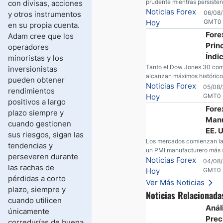
prudente mientras persisten
con divisas, acciones
Prog
sobre Oriente Medio. El petr
Noticias Forex
06/08/
y otros instrumentos
presión, el oro consolida su 
Hoy
GMT0
en su propia cuenta.
operadores esperan nuevas
Fore
Adam cree que los
económicas desde Estados 
Prin
operadores
Índi
minoristas y los
UU. 
Tanto el Dow Jones 30 co
inversionistas
alcanzan máximos histórico
Máx
pueden obtener
encuentra nuevos máximos 
Noticias Forex
05/08/
Hist
rendimientos
SpaceX y AMD son golpeado
Hoy
GMT0
positivos a largo
llamadas de ganancias; el p
Fore
plazo siempre y
cae por debajo de los $80 
Manu
esperanzas; el dólar estad
cuando gestionen
continúa intentando estabili
EE. 
sus riesgos, sigan las
yen; el peso mexicano ve u
mien
Los mercados comienzan la
tendencias y
medida que las tasas caen 
un PMI manufacturero más s
y el 
perseveren durante
UU., movimientos en el yen,
Noticias Forex
04/08/
Inte
las rachas de
resultados corporativos, un
Hoy
GMT0
seguridad en Bitcoin y nue
pérdidas a corto
Ver Más Noticias
desde el mercado del petról
plazo, siempre y
Noticias Relacionada
cuando utilicen
Análi
únicamente
Prec
corredurías de buena