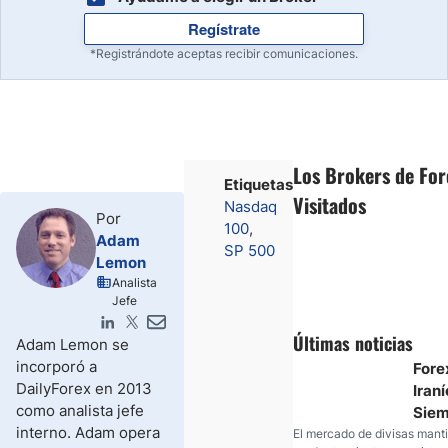
Regístrate
*Registrándote aceptas recibir comunicaciones.
Los Brokers de Fo
Etiquetas
Visitados
Nasdaq
Por
100
Adam
SP 500
Lemon
Analista
Jefe
Últimas noticias
Adam Lemon se
incorporó a
Fore
DailyForex en 2013
Iraní
como analista jefe
Sie
interno. Adam opera
Duda
El mercado de divisas mant