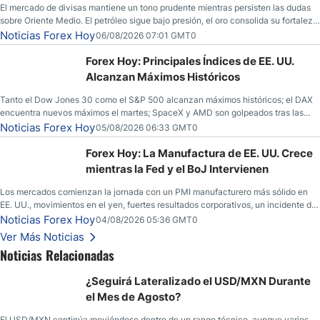
El mercado de divisas mantiene un tono prudente mientras persisten las dudas
sobre Oriente Medio. El petróleo sigue bajo presión, el oro consolida su fortaleza
y los operadores esperan nuevas referencias económicas desde Estados
Noticias Forex Hoy
06/08/2026 07:01 GMT0
Unidos.
Forex Hoy: Principales Índices de EE. UU.
Alcanzan Máximos Históricos
Tanto el Dow Jones 30 como el S&P 500 alcanzan máximos históricos; el DAX
encuentra nuevos máximos el martes; SpaceX y AMD son golpeados tras las
llamadas de ganancias; el petróleo crudo cae por debajo de los $80 con nuevas
Noticias Forex Hoy
05/08/2026 06:33 GMT0
esperanzas; el dólar estadounidense continúa intentando estabilizarse frente al
yen; el peso mexicano ve un repunte a medida que las tasas caen en EE. UU.
Forex Hoy: La Manufactura de EE. UU. Crece
mientras la Fed y el BoJ Intervienen
Los mercados comienzan la jornada con un PMI manufacturero más sólido en
EE. UU., movimientos en el yen, fuertes resultados corporativos, un incidente de
seguridad en Bitcoin y nuevas señales desde el mercado del petróleo.
Noticias Forex Hoy
04/08/2026 05:36 GMT0
Ver Más Noticias
Noticias Relacionadas
¿Seguirá Lateralizado el USD/MXN Durante
el Mes de Agosto?
El USD/MXN continúa moviéndose dentro de un rango técnico, aunque varios