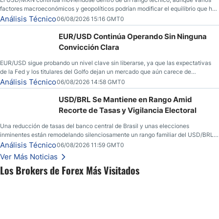
factores macroeconómicos y geopolíticos podrían modificar el equilibrio que ha
dominado al mercado en las últimas semanas.
Análisis Técnico
06/08/2026 15:16 GMT0
EUR/USD Continúa Operando Sin Ninguna
Convicción Clara
EUR/USD sigue probando un nivel clave sin liberarse, ya que las expectativas
de la Fed y los titulares del Golfo dejan un mercado que aún carece de
convicción real.
Análisis Técnico
06/08/2026 14:58 GMT0
USD/BRL Se Mantiene en Rango Amid
Recorte de Tasas y Vigilancia Electoral
Una reducción de tasas del banco central de Brasil y unas elecciones
inminentes están remodelando silenciosamente un rango familiar del USD/BRL.
Una reducción de tasas por parte del banco central de Brasil y unas elecciones
Análisis Técnico
06/08/2026 11:59 GMT0
inminentes están remodelando silenciosamente un rango familiar del USD/BRL.
Ver Más Noticias
Esto es lo que los traders están observando a continuación.
Los Brokers de Forex Más Visitados