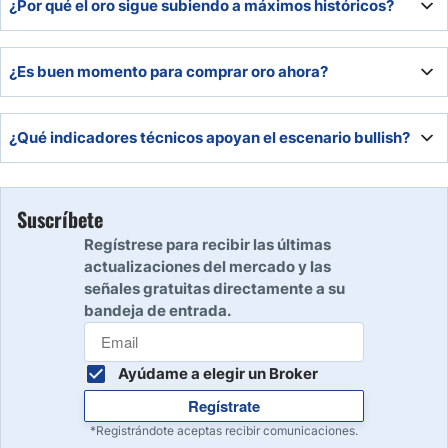
¿Por qué el oro sigue subiendo a máximos históricos?
La debilidad del dólar, expectativas de recortes de tasas y
¿Es buen momento para comprar oro ahora?
una fuerte demanda estacional están impulsando el
precio.
El sesgo es alcista, pero al estar en máximos históricos es
¿Qué indicadores técnicos apoyan el escenario bullish?
prudente esperar un pullback antes de entrar.
El RSI y el MACD mantienen una tendencia ascendente,
confirmando fortaleza en el impulso comprador.
Suscríbete
Regístrese para recibir las últimas
actualizaciones del mercado y las
señales gratuitas directamente a su
bandeja de entrada.
Ayúdame a elegir un Broker
Regístrate
*Registrándote aceptas recibir comunicaciones.