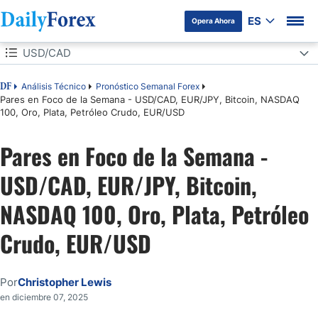
ES
Opera Ahora
Tabla de contenidos
USD/CAD
USD/CAD
Análisis Técnico
Pronóstico Semanal Forex
DF
Pares en Foco de la Semana - USD/CAD, EUR/JPY, Bitcoin, NASDAQ
100, Oro, Plata, Petróleo Crudo, EUR/USD
EUR/JPY
Pares en Foco de la Semana -
Bitcoin
USD/CAD, EUR/JPY, Bitcoin,
NASDAQ 100
NASDAQ 100, Oro, Plata, Petróleo
Oro
Crudo, EUR/USD
Plata
Por
Christopher Lewis
Petróleo Crudo
en diciembre 07, 2025