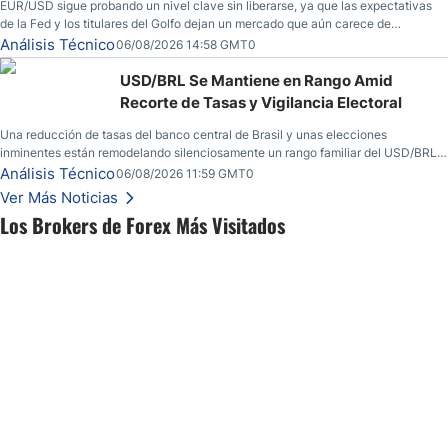
EUR/USD sigue probando un nivel clave sin liberarse, ya que las expectativas
de la Fed y los titulares del Golfo dejan un mercado que aún carece de
convicción real.
Análisis Técnico
06/08/2026 14:58 GMT0
USD/BRL Se Mantiene en Rango Amid
Recorte de Tasas y Vigilancia Electoral
Una reducción de tasas del banco central de Brasil y unas elecciones
inminentes están remodelando silenciosamente un rango familiar del USD/BRL.
Una reducción de tasas por parte del banco central de Brasil y unas elecciones
Análisis Técnico
06/08/2026 11:59 GMT0
inminentes están remodelando silenciosamente un rango familiar del USD/BRL.
Ver Más Noticias
Esto es lo que los traders están observando a continuación.
Los Brokers de Forex Más Visitados