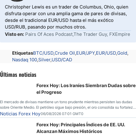
Christopher Lewis es un trader de Columbus, Ohio, quien
disfruta operar con una amplia gama de pares de divisas,
desde el tradicional EUR/USD hasta el más exótico
USD/RUB, pasando por muchos otros.
Visto en:
Pairs Of Aces Podcast,The Trader Guy, FXEmpire
Etiquetas
BTC/USD
Crude Oil
EUR/JPY
EUR/USD
Gold
Nasdaq 100
Silver
USD/CAD
Últimas noticias
Forex Hoy: Los Iraníes Siembran Dudas sobre
el Progreso
El mercado de divisas mantiene un tono prudente mientras persisten las dudas
sobre Oriente Medio. El petróleo sigue bajo presión, el oro consolida su fortaleza
y los operadores esperan nuevas referencias económicas desde Estados
Noticias Forex Hoy
06/08/2026 07:01 GMT0
Unidos.
Forex Hoy: Principales Índices de EE. UU.
Alcanzan Máximos Históricos