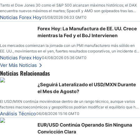
Tanto el Dow Jones 30 como el S&P 500 alcanzan máximos históricos; el DAX
encuentra nuevos máximos el martes; SpaceX y AMD son golpeados tras las
llamadas de ganancias; el petróleo crudo cae por debajo de los $80 con nuevas
Noticias Forex Hoy
05/08/2026 06:33 GMT0
esperanzas; el dólar estadounidense continúa intentando estabilizarse frente al
yen; el peso mexicano ve un repunte a medida que las tasas caen en EE. UU.
Forex Hoy: La Manufactura de EE. UU. Crece
mientras la Fed y el BoJ Intervienen
Los mercados comienzan la jornada con un PMI manufacturero más sólido en
EE. UU., movimientos en el yen, fuertes resultados corporativos, un incidente de
seguridad en Bitcoin y nuevas señales desde el mercado del petróleo.
Noticias Forex Hoy
04/08/2026 05:36 GMT0
Ver Más Noticias
Noticias Relacionadas
¿Seguirá Lateralizado el USD/MXN Durante
el Mes de Agosto?
El USD/MXN continúa moviéndose dentro de un rango técnico, aunque varios
factores macroeconómicos y geopolíticos podrían modificar el equilibrio que ha
dominado al mercado en las últimas semanas.
Análisis Técnico
06/08/2026 15:16 GMT0
EUR/USD Continúa Operando Sin Ninguna
Convicción Clara