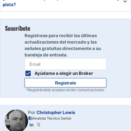
posterior puede aumentar la volatilidad en divisas, índices
plata?
y criptomonedas.
Ambos muestran alta volatilidad: el oro permanece alcista
y la plata está en plena presión compradora. Conviene
Suscríbete
operar con gestión de riesgo.
Regístrese para recibir las últimas
actualizaciones del mercado y las
señales gratuitas directamente a su
bandeja de entrada.
Ayúdame a elegir un Broker
Regístrate
*Registrándote aceptas recibir comunicaciones.
Por
Christopher Lewis
Analista Técnico Senior