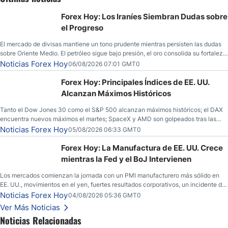
Forex Hoy: Los Iraníes Siembran Dudas sobre
el Progreso
El mercado de divisas mantiene un tono prudente mientras persisten las dudas
sobre Oriente Medio. El petróleo sigue bajo presión, el oro consolida su fortaleza
y los operadores esperan nuevas referencias económicas desde Estados
Noticias Forex Hoy
06/08/2026 07:01 GMT0
Unidos.
Forex Hoy: Principales Índices de EE. UU.
Alcanzan Máximos Históricos
Tanto el Dow Jones 30 como el S&P 500 alcanzan máximos históricos; el DAX
encuentra nuevos máximos el martes; SpaceX y AMD son golpeados tras las
llamadas de ganancias; el petróleo crudo cae por debajo de los $80 con nuevas
Noticias Forex Hoy
05/08/2026 06:33 GMT0
esperanzas; el dólar estadounidense continúa intentando estabilizarse frente al
yen; el peso mexicano ve un repunte a medida que las tasas caen en EE. UU.
Forex Hoy: La Manufactura de EE. UU. Crece
mientras la Fed y el BoJ Intervienen
Los mercados comienzan la jornada con un PMI manufacturero más sólido en
EE. UU., movimientos en el yen, fuertes resultados corporativos, un incidente de
seguridad en Bitcoin y nuevas señales desde el mercado del petróleo.
Noticias Forex Hoy
04/08/2026 05:36 GMT0
Ver Más Noticias
Noticias Relacionadas