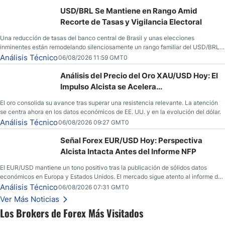
USD/BRL Se Mantiene en Rango Amid
Recorte de Tasas y Vigilancia Electoral
Una reducción de tasas del banco central de Brasil y unas elecciones
inminentes están remodelando silenciosamente un rango familiar del USD/BRL.
Una reducción de tasas por parte del banco central de Brasil y unas elecciones
Análisis Técnico
06/08/2026 11:59 GMT0
inminentes están remodelando silenciosamente un rango familiar del USD/BRL.
Esto es lo que los traders están observando a continuación.
Análisis del Precio del Oro XAU/USD Hoy: El
Impulso Alcista se Acelera...
El oro consolida su avance tras superar una resistencia relevante. La atención
se centra ahora en los datos económicos de EE. UU. y en la evolución del dólar.
Análisis Técnico
06/08/2026 09:27 GMT0
Señal Forex EUR/USD Hoy: Perspectiva
Alcista Intacta Antes del Informe NFP
El EUR/USD mantiene un tono positivo tras la publicación de sólidos datos
económicos en Europa y Estados Unidos. El mercado sigue atento al informe de
empleo estadounidense y a la evolución del escenario geopolítico.
Análisis Técnico
06/08/2026 07:31 GMT0
Ver Más Noticias
Los Brokers de Forex Más Visitados