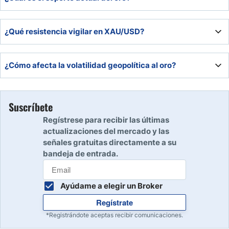
Soporte clave: $4.360 – $4.420 – $4.490 por onza, ideal
¿Qué resistencia vigilar en XAU/USD?
para compras estratégicas.
La resistencia principal está en $4.570 – $4.610 – $4.680
¿Cómo afecta la volatilidad geopolítica al oro?
por onza, donde podrían surgir ventas.
Aumenta la demanda de refugio seguro, impulsando
precios y fortaleciendo la tendencia alcista del oro.
Suscríbete
Regístrese para recibir las últimas
actualizaciones del mercado y las
señales gratuitas directamente a su
bandeja de entrada.
Ayúdame a elegir un Broker
Regístrate
*Registrándote aceptas recibir comunicaciones.