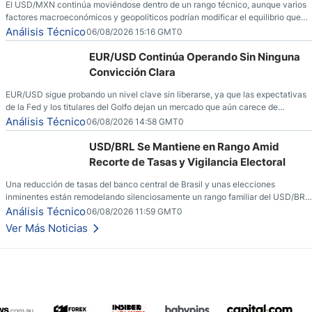
El USD/MXN continúa moviéndose dentro de un rango técnico, aunque varios
factores macroeconómicos y geopolíticos podrían modificar el equilibrio que
ha dominado al mercado en las últimas semanas.
Análisis Técnico
06/08/2026 15:16 GMT0
EUR/USD Continúa Operando Sin Ninguna
Convicción Clara
EUR/USD sigue probando un nivel clave sin liberarse, ya que las expectativas
de la Fed y los titulares del Golfo dejan un mercado que aún carece de
convicción real.
Análisis Técnico
06/08/2026 14:58 GMT0
USD/BRL Se Mantiene en Rango Amid
Recorte de Tasas y Vigilancia Electoral
Una reducción de tasas del banco central de Brasil y unas elecciones
inminentes están remodelando silenciosamente un rango familiar del USD/BRL.
Una reducción de tasas por parte del banco central de Brasil y unas elecciones
Análisis Técnico
06/08/2026 11:59 GMT0
inminentes están remodelando silenciosamente un rango familiar del USD/BRL.
Ver Más Noticias
Esto es lo que los traders están observando a continuación.