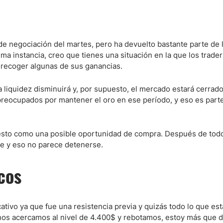
ndices
de negociación del martes, pero ha devuelto bastante parte de 
ma instancia, creo que tienes una situación en la que los trade
 recoger algunas de sus ganancias.
re (MELI)
liquidez disminuirá y, por supuesto, el mercado estará cerrado
cciones
reocupados por mantener el oro en ese período, y eso es parte
r esto como una posible oportunidad de compra. Después de todo
e y eso no parece detenerse.
cos
cativo ya que fue una resistencia previa y quizás todo lo que e
nos acercamos al nivel de 4.400$ y rebotamos, estoy más que d