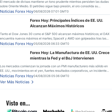
El mercado de divisas mantiene un tono prudente mientras persisten las dudas
sobre Oriente Medio. El petróleo sigue bajo presión, el oro consolida su
fortaleza y los operadores esperan nuevas referencias económicas desde
Noticias Forex Hoy
06/08/2026 07:01 GMT0
Estados Unidos.
Forex Hoy: Principales Índices de EE. UU.
Alcanzan Máximos Históricos
Tanto el Dow Jones 30 como el S&P 500 alcanzan máximos históricos; el DAX
encuentra nuevos máximos el martes; SpaceX y AMD son golpeados tras las
llamadas de ganancias; el petróleo crudo cae por debajo de los $80 con
Noticias Forex Hoy
05/08/2026 06:33 GMT0
nuevas esperanzas; el dólar estadounidense continúa intentando estabilizarse
frente al yen; el peso mexicano ve un repunte a medida que las tasas caen en
Forex Hoy: La Manufactura de EE. UU. Crece
EE. UU.
mientras la Fed y el BoJ Intervienen
Los mercados comienzan la jornada con un PMI manufacturero más sólido en
EE. UU., movimientos en el yen, fuertes resultados corporativos, un incidente
de seguridad en Bitcoin y nuevas señales desde el mercado del petróleo.
Noticias Forex Hoy
04/08/2026 05:36 GMT0
Ver Más Noticias
Visto en...