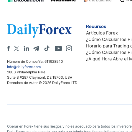
Recursos
Artículos Forex
¿Cómo Calcular los Pi
Horario para Trading
¿Cómo Calcular los P
¿A qué Hora Abre el 
Número de Compañía: 611928540
info@dailyforex.com
2803 Philadelphia Pike
Suite B #287 Claymont, DE 19703, USA
Derechos de Autor © 2026 DailyForex LTD
Operar en Forex tiene sus riesgos y no es adecuado para todos los inversores
DailyForex es unicamente una guia que brinda todo tipo de informacion, pued