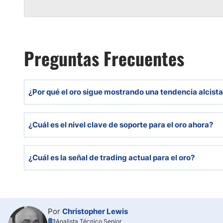
Preguntas Frecuentes
¿Por qué el oro sigue mostrando una tendencia alcista
Por su impulso técnico, búsqueda de refugio y expecta
¿Cuál es el nivel clave de soporte para el oro ahora?
La zona de $4.400 actúa como soporte principal tras s
¿Cuál es la señal de trading actual para el oro?
Comprar cerca de $4.200, con stop en $4.325 y objet
Por
Christopher Lewis
Analista Técnico Senior