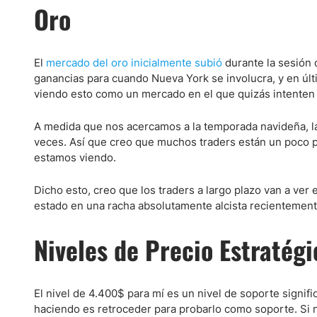
Ecuador
Oro
Paraguay
Nasdaq 100
S&P 500
Peru
IBEX 35
Todos los í
El
mercado del oro inicialmente subió
durante la sesión 
Panama
Acciones
ganancias para cuando Nueva York se involucra, y en últi
Latinoamérica
viendo esto como un mercado en el que quizás intenten
Nvidia (NVDA)
Mercado Lib
Bolivia
A medida que nos acercamos a la temporada navideña, la 
Banco Santander (SAN)
Todas las A
Nicaragua
veces. Así que creo que muchos traders están un poco p
Estados Unidos
estamos viendo.
Dicho esto, creo que los traders a largo plazo van a ve
estado en una racha absolutamente alcista recientement
Niveles de Precio Estratégi
El nivel de 4.400$ para mí es un nivel de soporte signifi
haciendo es retroceder para probarlo como soporte. Si 