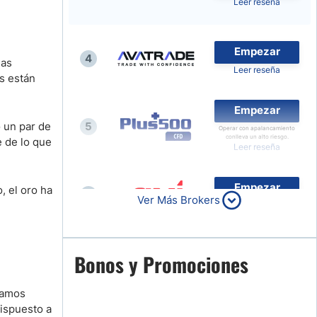
Leer reseña
Compara Brokers de Forex
Noticias de Brokers
Empezar
4
las
Leer reseña
rs están
Empezar
 un par de
5
Operar con apalancamiento
conlleva un alto riesgo.
 de lo que
Leer reseña
Empezar
, el oro ha
6
Ver Más Brokers
Leer reseña
Empezar
Bonos y Promociones
7
Leer reseña
stamos
ispuesto a