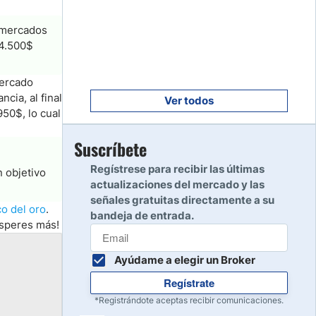
Empezar
8
Leer reseña
s mercados
 4.500$
Empezar
9
mercado
Leer reseña
cia, al final
Ver todos
50$, lo cual
Empezar
Suscríbete
10
Leer reseña
Regístrese para recibir las últimas
n objetivo
actualizaciones del mercado y las
señales gratuitas directamente a su
co del oro
.
bandeja de entrada.
esperes más!
Ayúdame a elegir un Broker
Regístrate
*Registrándote aceptas recibir comunicaciones.