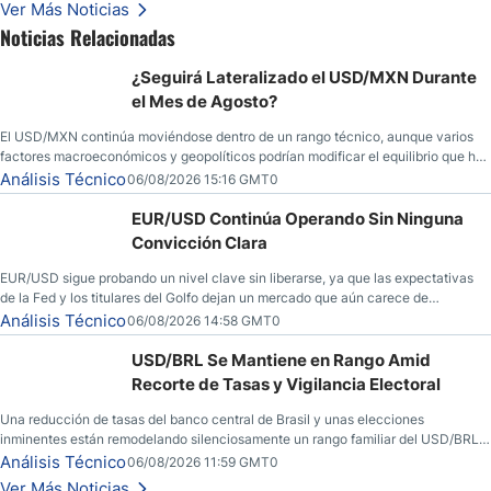
Ver Más Noticias
Noticias Relacionadas
¿Seguirá Lateralizado el USD/MXN Durante
el Mes de Agosto?
El USD/MXN continúa moviéndose dentro de un rango técnico, aunque varios
factores macroeconómicos y geopolíticos podrían modificar el equilibrio que ha
dominado al mercado en las últimas semanas.
Análisis Técnico
06/08/2026 15:16 GMT0
EUR/USD Continúa Operando Sin Ninguna
Convicción Clara
EUR/USD sigue probando un nivel clave sin liberarse, ya que las expectativas
de la Fed y los titulares del Golfo dejan un mercado que aún carece de
convicción real.
Análisis Técnico
06/08/2026 14:58 GMT0
USD/BRL Se Mantiene en Rango Amid
Recorte de Tasas y Vigilancia Electoral
Una reducción de tasas del banco central de Brasil y unas elecciones
inminentes están remodelando silenciosamente un rango familiar del USD/BRL.
Una reducción de tasas por parte del banco central de Brasil y unas elecciones
Análisis Técnico
06/08/2026 11:59 GMT0
inminentes están remodelando silenciosamente un rango familiar del USD/BRL.
Ver Más Noticias