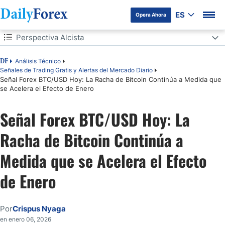
ES
Opera Ahora
Tabla de contenidos
Perspectiva Alcista
Perspectiva Alcista
Análisis Técnico
DF
Señales de Trading Gratis y Alertas del Mercado Diario
Señal Forex BTC/USD Hoy: La Racha de Bitcoin Continúa a Medida que
Perspectiva Bajista
se Acelera el Efecto de Enero
La Racha del Precio de Bitcoin Continúa
Señal Forex BTC/USD Hoy: La
Análisis Técnico de BTC/USD
Racha de Bitcoin Continúa a
Medida que se Acelera el Efecto
de Enero
Por
Crispus Nyaga
en enero 06, 2026