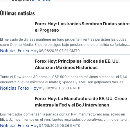
Últimas noticias
Forex Hoy: Los Iraníes Siembran Dudas sobre
el Progreso
El mercado de divisas mantiene un tono prudente mientras persisten las dudas
sobre Oriente Medio. El petróleo sigue bajo presión, el oro consolida su fortaleza
y los operadores esperan nuevas referencias económicas desde Estados
Noticias Forex Hoy
06/08/2026 07:01 GMT0
Unidos.
Forex Hoy: Principales Índices de EE. UU.
Alcanzan Máximos Históricos
Tanto el Dow Jones 30 como el S&P 500 alcanzan máximos históricos; el DAX
encuentra nuevos máximos el martes; SpaceX y AMD son golpeados tras las
llamadas de ganancias; el petróleo crudo cae por debajo de los $80 con nuevas
Noticias Forex Hoy
05/08/2026 06:33 GMT0
esperanzas; el dólar estadounidense continúa intentando estabilizarse frente al
yen; el peso mexicano ve un repunte a medida que las tasas caen en EE. UU.
Forex Hoy: La Manufactura de EE. UU. Crece
mientras la Fed y el BoJ Intervienen
Los mercados comienzan la jornada con un PMI manufacturero más sólido en
EE. UU., movimientos en el yen, fuertes resultados corporativos, un incidente de
seguridad en Bitcoin y nuevas señales desde el mercado del petróleo.
Noticias Forex Hoy
04/08/2026 05:36 GMT0