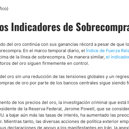
los Indicadores de Sobrecompr
do del oro continúa con sus ganancias récord a pesar de que l
brecompra. En el marco temporal diario, el
Índice de Fuerza Rela
cima de la línea de sobrecompra. De manera similar,
el indicad
toros del oro siguen firmemente en control.
del oro sin una reducción de las tensiones globales y un regres
compras de oro por parte de los bancos centrales sigue siendo f
ento de los precios del oro, la investigación criminal que está 
esidente de la Reserva Federal, Jerome Powell, que se conside
 UU. a bajar aún más las tasas de interés, ha aumentado las pre
r. Mientras tanto, las diversas acciones de política exterior em
sus declaraciones de apoyo a los manifestantes en Irán, la anex