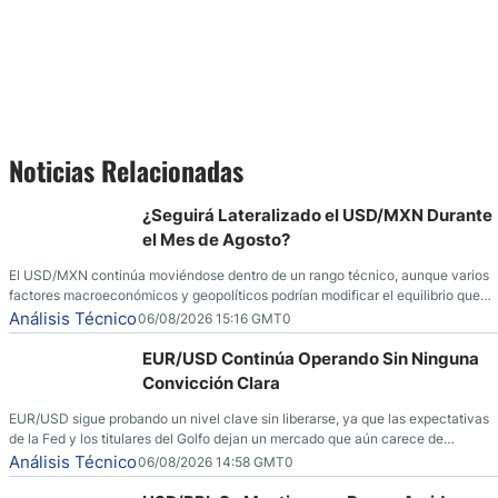
Noticias Relacionadas
¿Seguirá Lateralizado el USD/MXN Durante
el Mes de Agosto?
El USD/MXN continúa moviéndose dentro de un rango técnico, aunque varios
factores macroeconómicos y geopolíticos podrían modificar el equilibrio que
ha dominado al mercado en las últimas semanas.
Análisis Técnico
06/08/2026 15:16 GMT0
EUR/USD Continúa Operando Sin Ninguna
Convicción Clara
EUR/USD sigue probando un nivel clave sin liberarse, ya que las expectativas
de la Fed y los titulares del Golfo dejan un mercado que aún carece de
convicción real.
Análisis Técnico
06/08/2026 14:58 GMT0