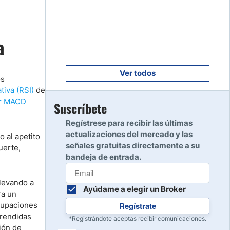
Empezar
8
Leer reseña
a
Empezar
9
Leer reseña
Ver todos
os
tiva (RSI)
de
or MACD
Empezar
Suscríbete
10
Leer reseña
Regístrese para recibir las últimas
actualizaciones del mercado y las
o al apetito
señales gratuitas directamente a su
uerte,
bandeja de entrada.
llevando a
Ayúdame a elegir un Broker
ra un
ocupaciones
Regístrate
prendidas
*Registrándote aceptas recibir comunicaciones.
ión de