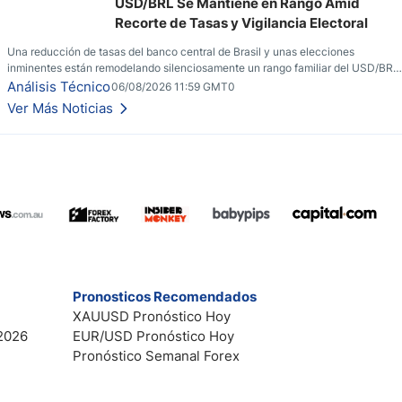
USD/BRL Se Mantiene en Rango Amid
Recorte de Tasas y Vigilancia Electoral
Una reducción de tasas del banco central de Brasil y unas elecciones
inminentes están remodelando silenciosamente un rango familiar del USD/BRL.
Una reducción de tasas por parte del banco central de Brasil y unas elecciones
Análisis Técnico
06/08/2026 11:59 GMT0
inminentes están remodelando silenciosamente un rango familiar del USD/BRL.
Ver Más Noticias
Esto es lo que los traders están observando a continuación.
Pronosticos Recomendados
XAUUSD Pronóstico Hoy
2026
EUR/USD Pronóstico Hoy
Pronóstico Semanal Forex