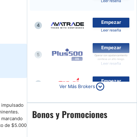
Leer reseña
Noticias de Brokers
Empezar
4
Leer reseña
Empezar
5
Operar con apalancamiento
conlleva un alto riesgo.
Leer reseña
Empezar
6
Ver Más Brokers
Leer reseña
a impulsado
Empezar
Bonos y Promociones
minentes.
7
, marcando
Leer reseña
ico de $5.000