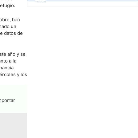
Publicidad
efugio.
cobre, han
onado un
de datos de
ste año y se
nto a la
anancia
ércoles y los
mportar