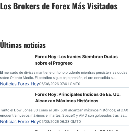
Los Brokers de Forex Más Visitados
Últimas noticias
Forex Hoy: Los Iraníes Siembran Dudas
sobre el Progreso
El mercado de divisas mantiene un tono prudente mientras persisten las dudas
sobre Oriente Medio. El petróleo sigue bajo presión, el oro consolida su
fortaleza y los operadores esperan nuevas referencias económicas desde
Noticias Forex Hoy
06/08/2026 07:01 GMT0
Estados Unidos.
Forex Hoy: Principales Índices de EE. UU.
Alcanzan Máximos Históricos
Tanto el Dow Jones 30 como el S&P 500 alcanzan máximos históricos; el DAX
encuentra nuevos máximos el martes; SpaceX y AMD son golpeados tras las
llamadas de ganancias; el petróleo crudo cae por debajo de los $80 con
Noticias Forex Hoy
05/08/2026 06:33 GMT0
nuevas esperanzas; el dólar estadounidense continúa intentando estabilizarse