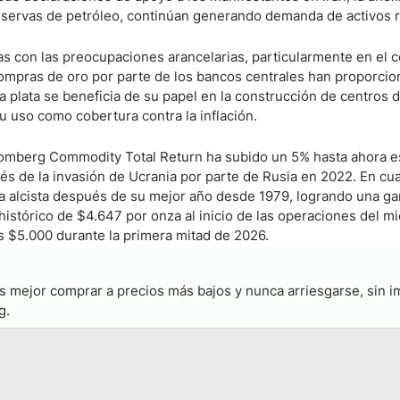
eservas de petróleo, continúan generando demanda de activos r
das con las preocupaciones arancelarias, particularmente en el 
 compras de oro por parte de los bancos centrales han proporci
La plata se beneficia de su papel en la construcción de centros 
su uso como cobertura contra la inflación.
loomberg Commodity Total Return ha subido un 5% hasta ahora e
 de la invasión de Ucrania por parte de Rusia en 2022. En cua
ia alcista después de su mejor año desde 1979, logrando una g
istórico de $4.647 por onza al inicio de las operaciones del mi
s $5.000 durante la primera mitad de 2026.
es mejor comprar a precios más bajos y nunca arriesgarse, sin i
g.