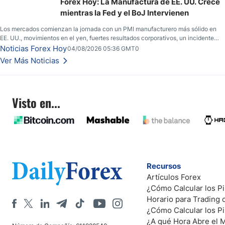
frente al yen; el peso mexicano ve un repunte a medida que las tasas caen en
Forex Hoy: La Manufactura de EE. UU. Crece
EE. UU.
mientras la Fed y el BoJ Intervienen
Los mercados comienzan la jornada con un PMI manufacturero más sólido en
EE. UU., movimientos en el yen, fuertes resultados corporativos, un incidente
de seguridad en Bitcoin y nuevas señales desde el mercado del petróleo.
Noticias Forex Hoy
04/08/2026 05:36 GMT0
Ver Más Noticias
Visto en...
Recursos
Artículos Forex
¿Cómo Calcular los Pi
Horario para Trading
¿Cómo Calcular los P
¿A qué Hora Abre el 