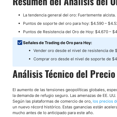
Resumen del Análisis del O
Ecuador
Paraguay
Nasdaq 100
S&P 500
La tendencia general del oro: Fuertemente alcista.
Peru
IBEX 35
Todos los í
Puntos de soporte del oro para hoy: $4.590 – $4.5
Panama
Acciones
Latinoamérica
Puntos de Resistencia del Oro de Hoy: $4.670 – $4
Nvidia (NVDA)
Mercado Lib
Bolivia
Señales de Trading de Oro para Hoy:
Banco Santander (SAN)
Todas las A
Nicaragua
Vender oro desde el nivel de resistencia de 
Estados Unidos
Comprar oro desde el nivel de soporte de $4
Análisis Técnico del Preci
El aumento de las tensiones geopolíticas globales, esp
la demanda de refugio seguro. Las amenazas de EE. UU. 
Según las plataformas de comercio de oro,
los precios d
un nuevo récord histórico. Estas ganancias están aceler
mucho antes de lo anticipado para este año.