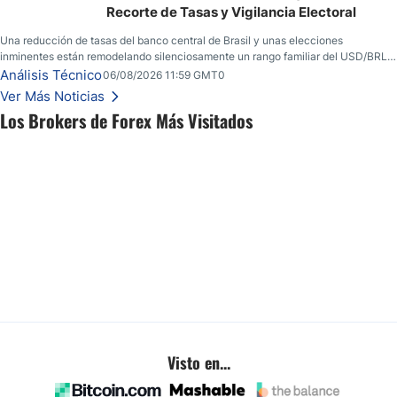
Recorte de Tasas y Vigilancia Electoral
Una reducción de tasas del banco central de Brasil y unas elecciones
inminentes están remodelando silenciosamente un rango familiar del USD/BRL.
Una reducción de tasas por parte del banco central de Brasil y unas elecciones
Análisis Técnico
06/08/2026 11:59 GMT0
inminentes están remodelando silenciosamente un rango familiar del USD/BRL.
Ver Más Noticias
Esto es lo que los traders están observando a continuación.
Los Brokers de Forex Más Visitados
Visto en...