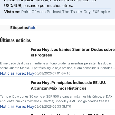
USD/RUB, pasando por muchos otros.
Visto en:
Pairs Of Aces Podcast,The Trader Guy, FXEmpire
Etiquetas
Gold
Últimas noticias
Forex Hoy: Los Iraníes Siembran Dudas sobre
el Progreso
El mercado de divisas mantiene un tono prudente mientras persisten las dudas
sobre Oriente Medio. El petróleo sigue bajo presión, el oro consolida su fortaleza
y los operadores esperan nuevas referencias económicas desde Estados
Noticias Forex Hoy
06/08/2026 07:01 GMT0
Unidos.
Forex Hoy: Principales Índices de EE. UU.
Alcanzan Máximos Históricos
Tanto el Dow Jones 30 como el S&P 500 alcanzan máximos históricos; el DAX
encuentra nuevos máximos el martes; SpaceX y AMD son golpeados tras las
llamadas de ganancias; el petróleo crudo cae por debajo de los $80 con nuevas
Noticias Forex Hoy
05/08/2026 06:33 GMT0
esperanzas; el dólar estadounidense continúa intentando estabilizarse frente al
yen; el peso mexicano ve un repunte a medida que las tasas caen en EE. UU.