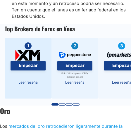
en este momento y un retroceso podría ser necesario.
Ten en cuenta que el lunes es un feriado federal en los
Estados Unidos.
Top Brokers de Forex en línea
1
2
3
Empezar
Empezar
Empeza
El 81.3% al operar CFDs
pierden dinero
Leer reseña
Leer reseña
Leer reseñ
Oro
Los
mercados del oro retrocedieron ligeramente durante la