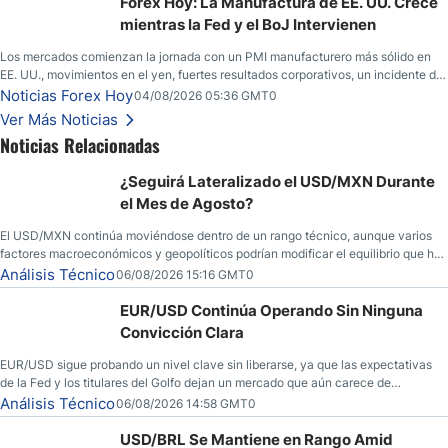
Forex Hoy: La Manufactura de EE. UU. Crece
mientras la Fed y el BoJ Intervienen
Los mercados comienzan la jornada con un PMI manufacturero más sólido en
EE. UU., movimientos en el yen, fuertes resultados corporativos, un incidente de
seguridad en Bitcoin y nuevas señales desde el mercado del petróleo.
Noticias Forex Hoy
04/08/2026 05:36 GMT0
Ver Más Noticias
Noticias Relacionadas
¿Seguirá Lateralizado el USD/MXN Durante
el Mes de Agosto?
El USD/MXN continúa moviéndose dentro de un rango técnico, aunque varios
factores macroeconómicos y geopolíticos podrían modificar el equilibrio que ha
dominado al mercado en las últimas semanas.
Análisis Técnico
06/08/2026 15:16 GMT0
EUR/USD Continúa Operando Sin Ninguna
Convicción Clara
EUR/USD sigue probando un nivel clave sin liberarse, ya que las expectativas
de la Fed y los titulares del Golfo dejan un mercado que aún carece de
convicción real.
Análisis Técnico
06/08/2026 14:58 GMT0
USD/BRL Se Mantiene en Rango Amid