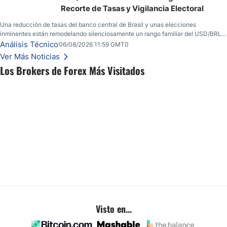
Recorte de Tasas y Vigilancia Electoral
Una reducción de tasas del banco central de Brasil y unas elecciones
inminentes están remodelando silenciosamente un rango familiar del USD/BRL.
Una reducción de tasas por parte del banco central de Brasil y unas elecciones
Análisis Técnico
06/08/2026 11:59 GMT0
inminentes están remodelando silenciosamente un rango familiar del USD/BRL.
Ver Más Noticias
Esto es lo que los traders están observando a continuación.
Los Brokers de Forex Más Visitados
Visto en...