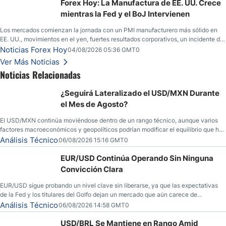
yen; el peso mexicano ve un repunte a medida que las tasas caen en EE. UU.
Forex Hoy: La Manufactura de EE. UU. Crece
mientras la Fed y el BoJ Intervienen
Los mercados comienzan la jornada con un PMI manufacturero más sólido en
EE. UU., movimientos en el yen, fuertes resultados corporativos, un incidente de
seguridad en Bitcoin y nuevas señales desde el mercado del petróleo.
Noticias Forex Hoy
04/08/2026 05:36 GMT0
Ver Más Noticias
Noticias Relacionadas
¿Seguirá Lateralizado el USD/MXN Durante
el Mes de Agosto?
El USD/MXN continúa moviéndose dentro de un rango técnico, aunque varios
factores macroeconómicos y geopolíticos podrían modificar el equilibrio que ha
dominado al mercado en las últimas semanas.
Análisis Técnico
06/08/2026 15:16 GMT0
EUR/USD Continúa Operando Sin Ninguna
Convicción Clara
EUR/USD sigue probando un nivel clave sin liberarse, ya que las expectativas
de la Fed y los titulares del Golfo dejan un mercado que aún carece de
convicción real.
Análisis Técnico
06/08/2026 14:58 GMT0
USD/BRL Se Mantiene en Rango Amid