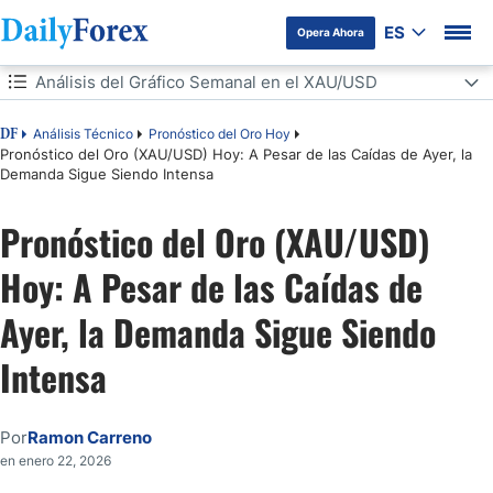
ES
Opera Ahora
Tabla de contenidos
Análisis del Gráfico Semanal en el XAU/USD
Análisis del Gráfico Semanal en el XAU/USD
Análisis Técnico
Pronóstico del Oro Hoy
DF
Pronóstico del Oro (XAU/USD) Hoy: A Pesar de las Caídas de Ayer, la
Demanda Sigue Siendo Intensa
Análisis del Gráfico Diario en el XAU/USD
Pronóstico del Oro (XAU/USD)
El Mercado Podría Seguir en Modo «Risk – Off»
Hoy: A Pesar de las Caídas de
Ayer, la Demanda Sigue Siendo
Intensa
Por
Ramon Carreno
en enero 22, 2026