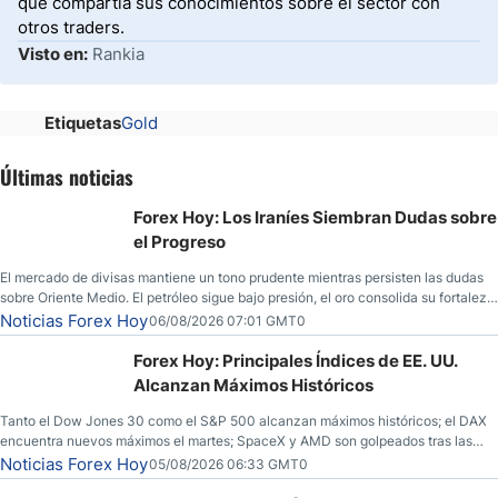
que compartía sus conocimientos sobre el sector con
otros traders.
Visto en:
Rankia
Etiquetas
Gold
Últimas noticias
Forex Hoy: Los Iraníes Siembran Dudas sobre
el Progreso
El mercado de divisas mantiene un tono prudente mientras persisten las dudas
sobre Oriente Medio. El petróleo sigue bajo presión, el oro consolida su fortaleza
y los operadores esperan nuevas referencias económicas desde Estados
Noticias Forex Hoy
06/08/2026 07:01 GMT0
Unidos.
Forex Hoy: Principales Índices de EE. UU.
Alcanzan Máximos Históricos
Tanto el Dow Jones 30 como el S&P 500 alcanzan máximos históricos; el DAX
encuentra nuevos máximos el martes; SpaceX y AMD son golpeados tras las
llamadas de ganancias; el petróleo crudo cae por debajo de los $80 con nuevas
Noticias Forex Hoy
05/08/2026 06:33 GMT0
esperanzas; el dólar estadounidense continúa intentando estabilizarse frente al