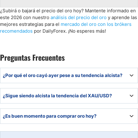
¿Subirá o bajará el precio del oro hoy? Mantente informado en
este 2026 con nuestro
análisis del precio del oro
y aprende las
mejores estrategias para el
mercado del oro con los brókers
recomendados
por DailyForex. ¡No esperes más!
Preguntas Frecuentes
¿Por qué el oro cayó ayer pese a su tendencia alcista?
La caída se debió a toma de beneficios tras máximos
¿Sigue siendo alcista la tendencia del XAU/USD?
históricos y a un alivio temporal del riesgo en los
mercados.
Sí, la estructura del precio y los indicadores técnicos
¿Es buen momento para comprar oro hoy?
confirman que la tendencia de fondo sigue siendo alcista.
Los retrocesos dentro de una tendencia alcista pueden