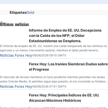
Etiquetas
Gold
Últimas noticias
Informe de Empleo de EE. UU. Decepciona
con la Caída de los NFP; el Dólar
Estadounidense se Desploma.
El informe de empleo de EE. UU. mostró una caída inesperada de las nóminas no
agrícolas y un menor crecimiento salarial, mientras el dólar perdió terreno.
Noticias Forex Hoy
09/08/2026 08:10 GMT0
Forex Hoy: Los Iraníes Siembran Dudas sobre
el Progreso
El mercado de divisas mantiene un tono prudente mientras persisten las dudas
sobre Oriente Medio. El petróleo sigue bajo presión, el oro consolida su fortaleza
y los operadores esperan nuevas referencias económicas desde Estados
Noticias Forex Hoy
06/08/2026 07:01 GMT0
Unidos.
Forex Hoy: Principales Índices de EE. UU.
Alcanzan Máximos Históricos