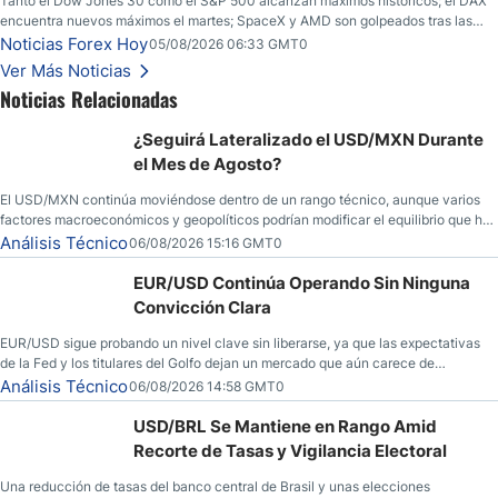
Tanto el Dow Jones 30 como el S&P 500 alcanzan máximos históricos; el DAX
encuentra nuevos máximos el martes; SpaceX y AMD son golpeados tras las
llamadas de ganancias; el petróleo crudo cae por debajo de los $80 con nuevas
Noticias Forex Hoy
05/08/2026 06:33 GMT0
esperanzas; el dólar estadounidense continúa intentando estabilizarse frente al
Ver Más Noticias
yen; el peso mexicano ve un repunte a medida que las tasas caen en EE. UU.
Noticias Relacionadas
¿Seguirá Lateralizado el USD/MXN Durante
el Mes de Agosto?
El USD/MXN continúa moviéndose dentro de un rango técnico, aunque varios
factores macroeconómicos y geopolíticos podrían modificar el equilibrio que ha
dominado al mercado en las últimas semanas.
Análisis Técnico
06/08/2026 15:16 GMT0
EUR/USD Continúa Operando Sin Ninguna
Convicción Clara
EUR/USD sigue probando un nivel clave sin liberarse, ya que las expectativas
de la Fed y los titulares del Golfo dejan un mercado que aún carece de
convicción real.
Análisis Técnico
06/08/2026 14:58 GMT0
USD/BRL Se Mantiene en Rango Amid
Recorte de Tasas y Vigilancia Electoral
Una reducción de tasas del banco central de Brasil y unas elecciones