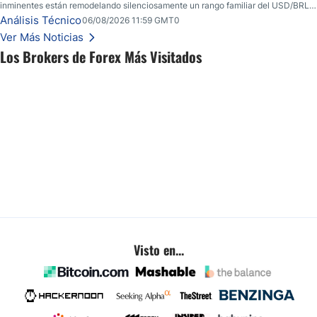
inminentes están remodelando silenciosamente un rango familiar del USD/BRL.
Una reducción de tasas por parte del banco central de Brasil y unas elecciones
Análisis Técnico
06/08/2026 11:59 GMT0
inminentes están remodelando silenciosamente un rango familiar del USD/BRL.
Ver Más Noticias
Esto es lo que los traders están observando a continuación.
Los Brokers de Forex Más Visitados
Visto en...