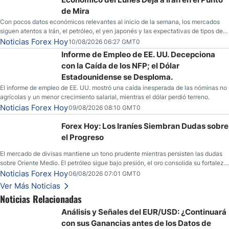
de Mira
Con pocos datos económicos relevantes al inicio de la semana, los mercados
siguen atentos a Irán, el petróleo, el yen japonés y las expectativas de tipos de
la Fed.
Noticias Forex Hoy
10/08/2026 06:27 GMT0
Informe de Empleo de EE. UU. Decepciona
con la Caída de los NFP; el Dólar
Estadounidense se Desploma.
El informe de empleo de EE. UU. mostró una caída inesperada de las nóminas no
agrícolas y un menor crecimiento salarial, mientras el dólar perdió terreno.
Noticias Forex Hoy
09/08/2026 08:10 GMT0
Forex Hoy: Los Iraníes Siembran Dudas sobre
el Progreso
El mercado de divisas mantiene un tono prudente mientras persisten las dudas
sobre Oriente Medio. El petróleo sigue bajo presión, el oro consolida su fortaleza
y los operadores esperan nuevas referencias económicas desde Estados
Noticias Forex Hoy
06/08/2026 07:01 GMT0
Unidos.
Ver Más Noticias
Noticias Relacionadas
Análisis y Señales del EUR/USD: ¿Continuará
con sus Ganancias antes de los Datos de