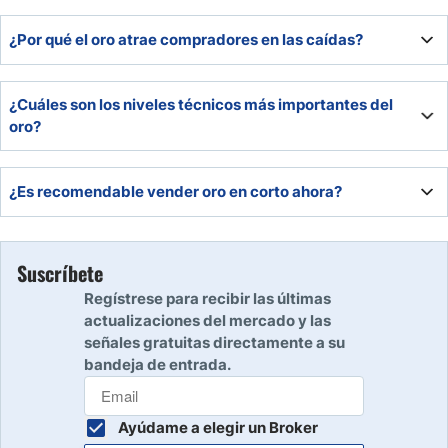
¿Por qué el oro atrae compradores en las caídas?
Por la fuerte demanda de bancos centrales y las
¿Cuáles son los niveles técnicos más importantes del
expectativas de recortes de tasas en 2026.
oro?
La resistencia clave está en $4.400 y el soporte principal
¿Es recomendable vender oro en corto ahora?
se sitúa cerca de la EMA 50 en $4.200.
No, el sesgo a largo plazo sigue siendo alcista y las caídas
se consideran oportunidades de compra.
Suscríbete
Regístrese para recibir las últimas
actualizaciones del mercado y las
señales gratuitas directamente a su
bandeja de entrada.
Ayúdame a elegir un Broker