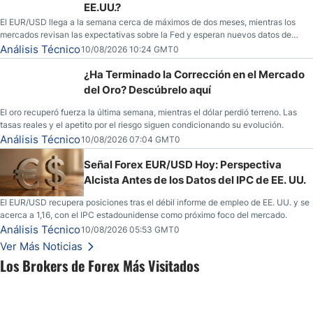
EE.UU.?
El EUR/USD llega a la semana cerca de máximos de dos meses, mientras los
mercados revisan las expectativas sobre la Fed y esperan nuevos datos de
inflación de EE. UU.
Análisis Técnico
10/08/2026 10:24 GMT0
¿Ha Terminado la Corrección en el Mercado
del Oro? Descúbrelo aquí
El oro recuperó fuerza la última semana, mientras el dólar perdió terreno. Las
tasas reales y el apetito por el riesgo siguen condicionando su evolución.
Análisis Técnico
10/08/2026 07:04 GMT0
Señal Forex EUR/USD Hoy: Perspectiva
Alcista Antes de los Datos del IPC de EE. UU.
El EUR/USD recupera posiciones tras el débil informe de empleo de EE. UU. y se
acerca a 1,16, con el IPC estadounidense como próximo foco del mercado.
Análisis Técnico
10/08/2026 05:53 GMT0
Ver Más Noticias
Los Brokers de Forex Más Visitados