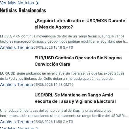
Ver Más Noticias
Noticias Relacionadas
¿Seguirá Lateralizado el USD/MXN Durante
el Mes de Agosto?
El USD/MXN continúa moviéndose dentro de un rango técnico, aunque varios
factores macroeconómicos y geopolíticos podrían modificar el equilibrio que ha
dominado al mercado en las últimas semanas.
Análisis Técnico
06/08/2026 15:16 GMT0
EUR/USD Continúa Operando Sin Ninguna
Convicción Clara
EUR/USD sigue probando un nivel clave sin liberarse, ya que las expectativas
de la Fed y los titulares del Golfo dejan un mercado que aún carece de
convicción real.
Análisis Técnico
06/08/2026 14:58 GMT0
USD/BRL Se Mantiene en Rango Amid
Recorte de Tasas y Vigilancia Electoral
Una reducción de tasas del banco central de Brasil y unas elecciones
inminentes están remodelando silenciosamente un rango familiar del USD/BRL.
Una reducción de tasas por parte del banco central de Brasil y unas elecciones
Análisis Técnico
06/08/2026 11:59 GMT0
inminentes están remodelando silenciosamente un rango familiar del USD/BRL.
Ver Más Noticias