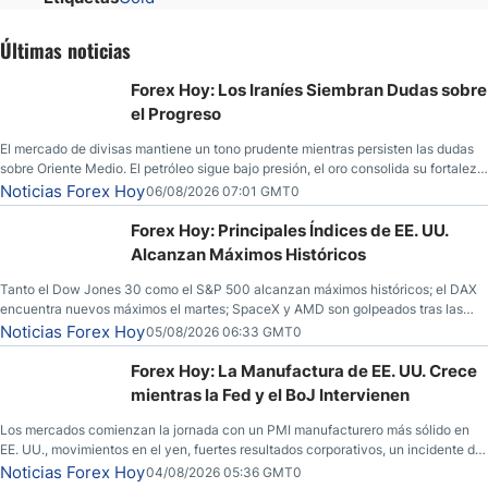
Últimas noticias
Forex Hoy: Los Iraníes Siembran Dudas sobre
el Progreso
El mercado de divisas mantiene un tono prudente mientras persisten las dudas
sobre Oriente Medio. El petróleo sigue bajo presión, el oro consolida su fortaleza
y los operadores esperan nuevas referencias económicas desde Estados
Noticias Forex Hoy
06/08/2026 07:01 GMT0
Unidos.
Forex Hoy: Principales Índices de EE. UU.
Alcanzan Máximos Históricos
Tanto el Dow Jones 30 como el S&P 500 alcanzan máximos históricos; el DAX
encuentra nuevos máximos el martes; SpaceX y AMD son golpeados tras las
llamadas de ganancias; el petróleo crudo cae por debajo de los $80 con nuevas
Noticias Forex Hoy
05/08/2026 06:33 GMT0
esperanzas; el dólar estadounidense continúa intentando estabilizarse frente al
yen; el peso mexicano ve un repunte a medida que las tasas caen en EE. UU.
Forex Hoy: La Manufactura de EE. UU. Crece
mientras la Fed y el BoJ Intervienen
Los mercados comienzan la jornada con un PMI manufacturero más sólido en
EE. UU., movimientos en el yen, fuertes resultados corporativos, un incidente de
seguridad en Bitcoin y nuevas señales desde el mercado del petróleo.
Noticias Forex Hoy
04/08/2026 05:36 GMT0