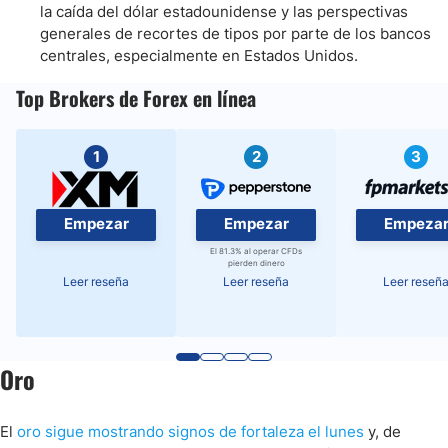
la caída del dólar estadounidense y las perspectivas
generales de recortes de tipos por parte de los bancos
centrales, especialmente en Estados Unidos.
Top Brokers de Forex en línea
1
2
3
Empezar
Empezar
Empeza
El 81.3% al operar CFDs
pierden dinero
Leer reseña
Leer reseña
Leer reseñ
Oro
El
oro sigue mostrando signos de fortaleza el lunes
y, de