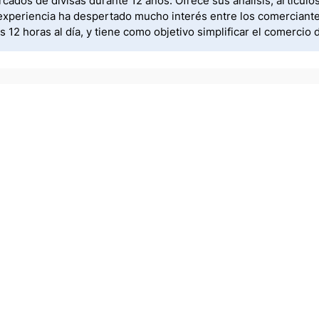
ados de divisas durante 12 años. Ofrece sus análisis, artícul
xperiencia ha despertado mucho interés entre los comerciantes.
12 horas al día, y tiene como objetivo simplificar el comercio 