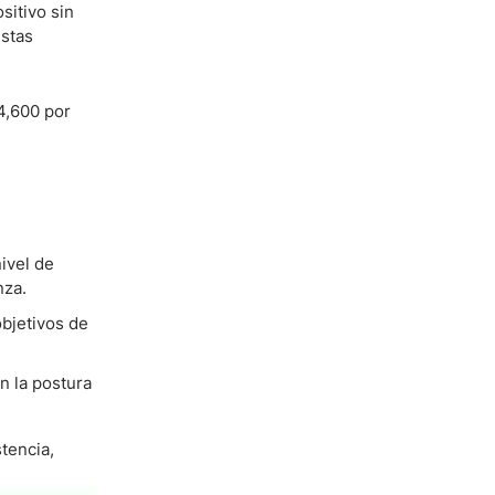
sitivo sin
istas
4,600 por
ivel de
nza.
objetivos de
n la postura
tencia,