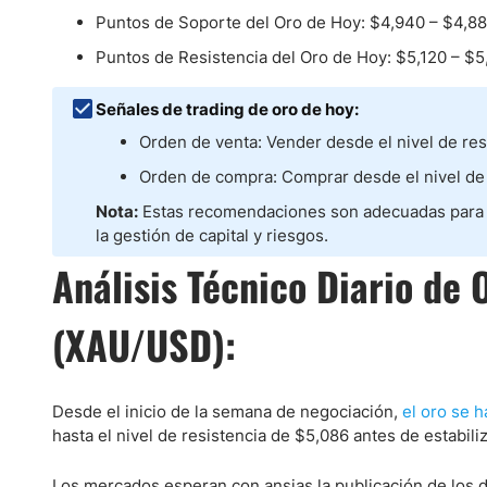
Ecuador
Puntos de Soporte del Oro de Hoy: $4,940 – $4,88
Paraguay
Nasdaq 100
S&P 500
Puntos de Resistencia del Oro de Hoy: $5,120 – $5
Peru
IBEX 35
Todos los í
Panama
Señales de trading de oro de hoy:
Acciones
Latinoamérica
Orden de venta: Vender desde el nivel de res
Nvidia (NVDA)
Mercado Lib
Bolivia
Orden de compra: Comprar desde el nivel de 
Banco Santander (SAN)
Todas las A
Nicaragua
Nota:
Estas recomendaciones son adecuadas para o
Estados Unidos
la gestión de capital y riesgos.
Análisis Técnico Diario de
(XAU/USD):
Desde el inicio de la semana de negociación,
el oro se 
hasta el nivel de resistencia de $5,086 antes de estabil
Los mercados esperan con ansias la publicación de los d