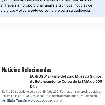
os y recomendaciones en los sitios web más renovados y
 Trabaja en proporcionar análisis técnicos, noticias de
de divisas y el concepto de comercio para su audiencia.
Noticias Relacionadas
EUR/USD: El Rally del Euro Muestra Signos
de Estancamiento Cerca de la EMA de 200
Días
EUR/USD se detiene cerca del EMA de 200 días tras una sorpresiva caída en
los empleos en EE.UU., dejando a los traders considerando una retención
cautelosa ante un fin de semana incierto.
Análisis Técnico
09/08/2026 09:16 GMT0