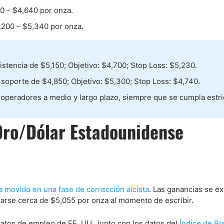
0 – $4,640 por onza.
,200 – $5,340 por onza.
ndices
istencia de $5,150; Objetivo: $4,700; Stop Loss: $5,230.
re (MELI)
soporte de $4,850; Objetivo: $5,300; Stop Loss: $4,740.
cciones
peradores a medio y largo plazo, siempre que se cumpla estr
 Oro/Dólar Estadounidense
ha movido en una fase de corrección alcista
. Las ganancias se e
izarse cerca de $5,055 por onza al momento de escribir.
atos de empleo de EE. UU., junto con los datos del
Índice de Pr