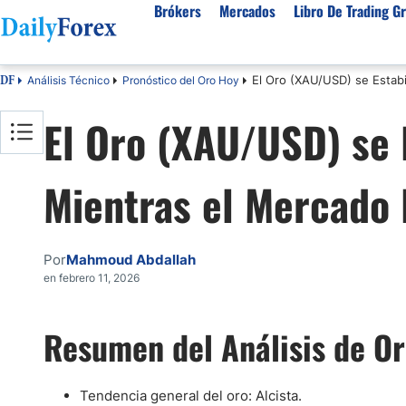
Brókers
Mercados
Libro De Trading Gr
El Oro (XAU/USD) se Estabi
Análisis Técnico
Pronóstico del Oro Hoy
DF
Mejores Brokers por País
Activos populares
Acerca de DailyForex
Tipos
El Oro (XAU/USD) se 
España
Sobre Nosotros
Broke
Divisas
Argentina
Política editorial
Broke
USD/MXN
USD/JPY
Mientras el Mercado 
Rep. Dominicana
Cómo generamos ingresos
Broke
EUR/USD
USD/COP
Mexico
Nuestra metodología
Broke
USD/PEN
Todas las D
Colombia
Índice de confianza
Broke
Por
Mahmoud Abdallah
Materias Primas
Costa Rica
Por qué confiar en nosotros
Broke
en febrero 11, 2026
Venezuela
Precio del Cafe
Precio del 
Guatemala
Oro (XAU/USD)
Plata (XAG
Resumen del Análisis de Or
Cuba
Petróleo WTI
Todas las M
El Salvador
Tendencia general del oro: Alcista.
Indices