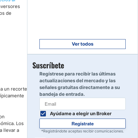
Empezar
8
inversores
Leer reseña
pos de
Empezar
9
Leer reseña
Ver todos
Empezar
Suscríbete
10
Leer reseña
Regístrese para recibir las últimas
actualizaciones del mercado y las
señales gratuitas directamente a su
 a un recorte
bandeja de entrada.
 típicamente
Ayúdame a elegir un Broker
ron
Regístrate
nómica. Los
a llevar a
*Registrándote aceptas recibir comunicaciones.