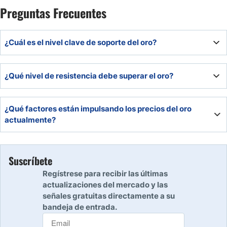
Preguntas Frecuentes
¿Cuál es el nivel clave de soporte del oro?
El soporte inmediato se encuentra cerca de 4,402$; una
¿Qué nivel de resistencia debe superar el oro?
ruptura por debajo podría abrir paso a caídas mayores.
La resistencia principal se ubica en 5,597$; superar este
¿Qué factores están impulsando los precios del oro
nivel confirmaría fuerza alcista sostenida.
actualmente?
La debilidad del dólar y la aversión al riesgo de los
inversores están respaldando la demanda de oro como
Suscríbete
refugio.
Regístrese para recibir las últimas
actualizaciones del mercado y las
señales gratuitas directamente a su
bandeja de entrada.