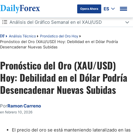
ES
Opera Ahora
Tabla de contenidos
Análisis del Gráfico Semanal en el XAU/USD
Análisis del Gráfico Semanal en el XAU/USD
Análisis Técnico
Pronóstico del Oro Hoy
DF
Pronóstico del Oro (XAU/USD) Hoy: Debilidad en el Dólar Podría
Desencadenar Nuevas Subidas
Análisis del Gráfico Diario en el XAU/USD
Pronóstico del Oro (XAU/USD)
Debilidad en el USD Podría Empujar los Precios del Oro al Alza
Hoy: Debilidad en el Dólar Podría
Desencadenar Nuevas Subidas
Por
Ramon Carreno
en febrero 10, 2026
El precio del oro se está manteniendo lateralizado en las