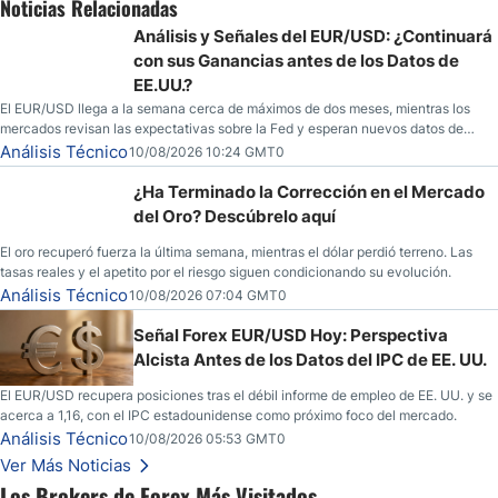
Noticias Relacionadas
Análisis y Señales del EUR/USD: ¿Continuará
con sus Ganancias antes de los Datos de
EE.UU.?
El EUR/USD llega a la semana cerca de máximos de dos meses, mientras los
mercados revisan las expectativas sobre la Fed y esperan nuevos datos de
inflación de EE. UU.
Análisis Técnico
10/08/2026 10:24 GMT0
¿Ha Terminado la Corrección en el Mercado
del Oro? Descúbrelo aquí
El oro recuperó fuerza la última semana, mientras el dólar perdió terreno. Las
tasas reales y el apetito por el riesgo siguen condicionando su evolución.
Análisis Técnico
10/08/2026 07:04 GMT0
Señal Forex EUR/USD Hoy: Perspectiva
Alcista Antes de los Datos del IPC de EE. UU.
El EUR/USD recupera posiciones tras el débil informe de empleo de EE. UU. y se
acerca a 1,16, con el IPC estadounidense como próximo foco del mercado.
Análisis Técnico
10/08/2026 05:53 GMT0
Ver Más Noticias
Los Brokers de Forex Más Visitados