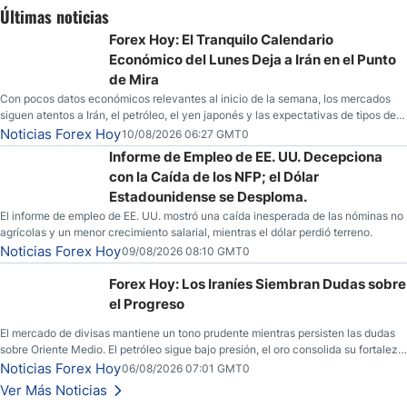
Últimas noticias
Forex Hoy: El Tranquilo Calendario
Económico del Lunes Deja a Irán en el Punto
de Mira
Con pocos datos económicos relevantes al inicio de la semana, los mercados
siguen atentos a Irán, el petróleo, el yen japonés y las expectativas de tipos de
la Fed.
Noticias Forex Hoy
10/08/2026 06:27 GMT0
Informe de Empleo de EE. UU. Decepciona
con la Caída de los NFP; el Dólar
Estadounidense se Desploma.
El informe de empleo de EE. UU. mostró una caída inesperada de las nóminas no
agrícolas y un menor crecimiento salarial, mientras el dólar perdió terreno.
Noticias Forex Hoy
09/08/2026 08:10 GMT0
Forex Hoy: Los Iraníes Siembran Dudas sobre
el Progreso
El mercado de divisas mantiene un tono prudente mientras persisten las dudas
sobre Oriente Medio. El petróleo sigue bajo presión, el oro consolida su fortaleza
y los operadores esperan nuevas referencias económicas desde Estados
Noticias Forex Hoy
06/08/2026 07:01 GMT0
Unidos.
Ver Más Noticias