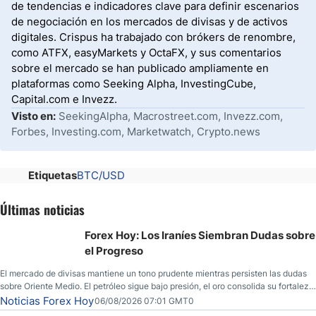
de tendencias e indicadores clave para definir escenarios
de negociación en los mercados de divisas y de activos
digitales. Crispus ha trabajado con brókers de renombre,
como ATFX, easyMarkets y OctaFX, y sus comentarios
sobre el mercado se han publicado ampliamente en
plataformas como Seeking Alpha, InvestingCube,
Capital.com e Invezz.
Visto en:
SeekingAlpha, Macrostreet.com, Invezz.com,
Forbes, Investing.com, Marketwatch, Crypto.news
Etiquetas
BTC/USD
Últimas noticias
Forex Hoy: Los Iraníes Siembran Dudas sobre
el Progreso
El mercado de divisas mantiene un tono prudente mientras persisten las dudas
sobre Oriente Medio. El petróleo sigue bajo presión, el oro consolida su fortaleza
y los operadores esperan nuevas referencias económicas desde Estados
Noticias Forex Hoy
06/08/2026 07:01 GMT0
Unidos.