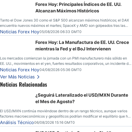
Forex Hoy: Principales Índices de EE. UU.
Alcanzan Máximos Históricos
Tanto el Dow Jones 30 como el S&P 500 alcanzan máximos históricos; el DAX
encuentra nuevos máximos el martes; SpaceX y AMD son golpeados tras las
llamadas de ganancias; el petróleo crudo cae por debajo de los $80 con nuevas
Noticias Forex Hoy
05/08/2026 06:33 GMT0
esperanzas; el dólar estadounidense continúa intentando estabilizarse frente al
yen; el peso mexicano ve un repunte a medida que las tasas caen en EE. UU.
Forex Hoy: La Manufactura de EE. UU. Crece
mientras la Fed y el BoJ Intervienen
Los mercados comienzan la jornada con un PMI manufacturero más sólido en
EE. UU., movimientos en el yen, fuertes resultados corporativos, un incidente de
seguridad en Bitcoin y nuevas señales desde el mercado del petróleo.
Noticias Forex Hoy
04/08/2026 05:36 GMT0
Ver Más Noticias
Noticias Relacionadas
¿Seguirá Lateralizado el USD/MXN Durante
el Mes de Agosto?
El USD/MXN continúa moviéndose dentro de un rango técnico, aunque varios
factores macroeconómicos y geopolíticos podrían modificar el equilibrio que ha
dominado al mercado en las últimas semanas.
Análisis Técnico
06/08/2026 15:16 GMT0