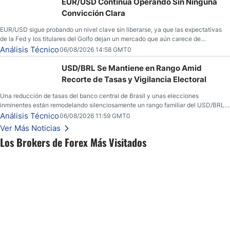
EUR/USD Continúa Operando Sin Ninguna
Convicción Clara
EUR/USD sigue probando un nivel clave sin liberarse, ya que las expectativas
de la Fed y los titulares del Golfo dejan un mercado que aún carece de
convicción real.
Análisis Técnico
06/08/2026 14:58 GMT0
USD/BRL Se Mantiene en Rango Amid
Recorte de Tasas y Vigilancia Electoral
Una reducción de tasas del banco central de Brasil y unas elecciones
inminentes están remodelando silenciosamente un rango familiar del USD/BRL.
Una reducción de tasas por parte del banco central de Brasil y unas elecciones
Análisis Técnico
06/08/2026 11:59 GMT0
inminentes están remodelando silenciosamente un rango familiar del USD/BRL.
Ver Más Noticias
Esto es lo que los traders están observando a continuación.
Los Brokers de Forex Más Visitados