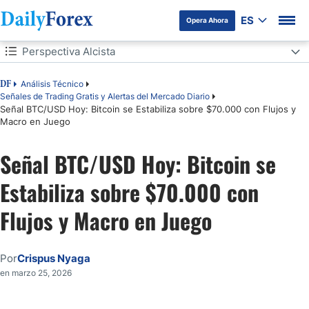
ES
Opera Ahora
Tabla de contenidos
Perspectiva Alcista
Perspectiva Alcista
Análisis Técnico
DF
Señales de Trading Gratis y Alertas del Mercado Diario
Señal BTC/USD Hoy: Bitcoin se Estabiliza sobre $70.000 con Flujos y
Perspectiva Bajista
Macro en Juego
El Precio de Bitcoin sube a Medida que Bajan los Precios del
Petróleo Crudo
Señal BTC/USD Hoy: Bitcoin se
Análisis Técnico de BTC/USD
Estabiliza sobre $70.000 con
Flujos y Macro en Juego
Por
Crispus Nyaga
en marzo 25, 2026