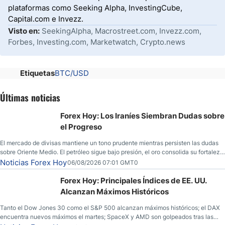
plataformas como Seeking Alpha, InvestingCube,
Capital.com e Invezz.
Visto en:
SeekingAlpha, Macrostreet.com, Invezz.com,
Forbes, Investing.com, Marketwatch, Crypto.news
Etiquetas
BTC/USD
Últimas noticias
Forex Hoy: Los Iraníes Siembran Dudas sobre
el Progreso
El mercado de divisas mantiene un tono prudente mientras persisten las dudas
sobre Oriente Medio. El petróleo sigue bajo presión, el oro consolida su fortaleza
y los operadores esperan nuevas referencias económicas desde Estados
Noticias Forex Hoy
06/08/2026 07:01 GMT0
Unidos.
Forex Hoy: Principales Índices de EE. UU.
Alcanzan Máximos Históricos
Tanto el Dow Jones 30 como el S&P 500 alcanzan máximos históricos; el DAX
encuentra nuevos máximos el martes; SpaceX y AMD son golpeados tras las