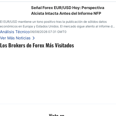
Señal Forex EUR/USD Hoy: Perspectiva
Alcista Intacta Antes del Informe NFP
El EUR/USD mantiene un tono positivo tras la publicación de sólidos datos
económicos en Europa y Estados Unidos. El mercado sigue atento al informe de
empleo estadounidense y a la evolución del escenario geopolítico.
Análisis Técnico
06/08/2026 07:31 GMT0
Ver Más Noticias
Los Brokers de Forex Más Visitados
Visto en...