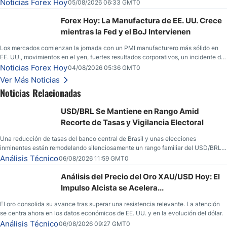
llamadas de ganancias; el petróleo crudo cae por debajo de los $80 con nuevas
Noticias Forex Hoy
05/08/2026 06:33 GMT0
esperanzas; el dólar estadounidense continúa intentando estabilizarse frente al
yen; el peso mexicano ve un repunte a medida que las tasas caen en EE. UU.
Forex Hoy: La Manufactura de EE. UU. Crece
mientras la Fed y el BoJ Intervienen
Los mercados comienzan la jornada con un PMI manufacturero más sólido en
EE. UU., movimientos en el yen, fuertes resultados corporativos, un incidente de
seguridad en Bitcoin y nuevas señales desde el mercado del petróleo.
Noticias Forex Hoy
04/08/2026 05:36 GMT0
Ver Más Noticias
Noticias Relacionadas
USD/BRL Se Mantiene en Rango Amid
Recorte de Tasas y Vigilancia Electoral
Una reducción de tasas del banco central de Brasil y unas elecciones
inminentes están remodelando silenciosamente un rango familiar del USD/BRL.
Una reducción de tasas por parte del banco central de Brasil y unas elecciones
Análisis Técnico
06/08/2026 11:59 GMT0
inminentes están remodelando silenciosamente un rango familiar del USD/BRL.
Esto es lo que los traders están observando a continuación.
Análisis del Precio del Oro XAU/USD Hoy: El
Impulso Alcista se Acelera...
El oro consolida su avance tras superar una resistencia relevante. La atención
se centra ahora en los datos económicos de EE. UU. y en la evolución del dólar.
Análisis Técnico
06/08/2026 09:27 GMT0