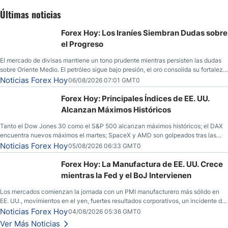
Últimas noticias
Forex Hoy: Los Iraníes Siembran Dudas sobre
el Progreso
El mercado de divisas mantiene un tono prudente mientras persisten las dudas
sobre Oriente Medio. El petróleo sigue bajo presión, el oro consolida su fortaleza
y los operadores esperan nuevas referencias económicas desde Estados
Noticias Forex Hoy
06/08/2026 07:01 GMT0
Unidos.
Forex Hoy: Principales Índices de EE. UU.
Alcanzan Máximos Históricos
Tanto el Dow Jones 30 como el S&P 500 alcanzan máximos históricos; el DAX
encuentra nuevos máximos el martes; SpaceX y AMD son golpeados tras las
llamadas de ganancias; el petróleo crudo cae por debajo de los $80 con nuevas
Noticias Forex Hoy
05/08/2026 06:33 GMT0
esperanzas; el dólar estadounidense continúa intentando estabilizarse frente al
yen; el peso mexicano ve un repunte a medida que las tasas caen en EE. UU.
Forex Hoy: La Manufactura de EE. UU. Crece
mientras la Fed y el BoJ Intervienen
Los mercados comienzan la jornada con un PMI manufacturero más sólido en
EE. UU., movimientos en el yen, fuertes resultados corporativos, un incidente de
seguridad en Bitcoin y nuevas señales desde el mercado del petróleo.
Noticias Forex Hoy
04/08/2026 05:36 GMT0
Ver Más Noticias