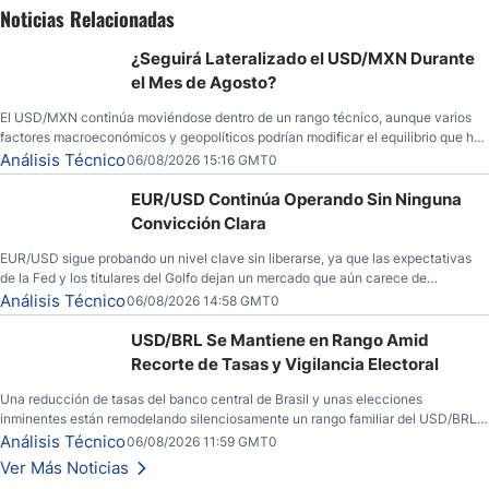
Noticias Relacionadas
¿Seguirá Lateralizado el USD/MXN Durante
el Mes de Agosto?
El USD/MXN continúa moviéndose dentro de un rango técnico, aunque varios
factores macroeconómicos y geopolíticos podrían modificar el equilibrio que ha
dominado al mercado en las últimas semanas.
Análisis Técnico
06/08/2026 15:16 GMT0
EUR/USD Continúa Operando Sin Ninguna
Convicción Clara
EUR/USD sigue probando un nivel clave sin liberarse, ya que las expectativas
de la Fed y los titulares del Golfo dejan un mercado que aún carece de
convicción real.
Análisis Técnico
06/08/2026 14:58 GMT0
USD/BRL Se Mantiene en Rango Amid
Recorte de Tasas y Vigilancia Electoral
Una reducción de tasas del banco central de Brasil y unas elecciones
inminentes están remodelando silenciosamente un rango familiar del USD/BRL.
Una reducción de tasas por parte del banco central de Brasil y unas elecciones
Análisis Técnico
06/08/2026 11:59 GMT0
inminentes están remodelando silenciosamente un rango familiar del USD/BRL.
Ver Más Noticias
Esto es lo que los traders están observando a continuación.