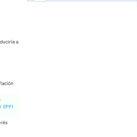
Publicidad
duciría a
e
flación
e
r (IPP)
erés