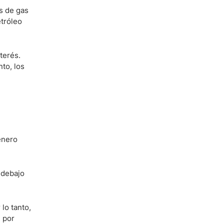
s de gas
etróleo
terés.
to, los
enero
 debajo
lo tanto,
e por