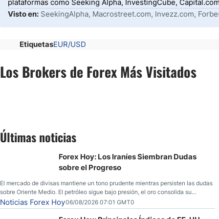
plataformas como Seeking Alpha, InvestingCube, Capital.com
Visto en:
SeekingAlpha, Macrostreet.com, Invezz.com, Forbe
Etiquetas
EUR/USD
Los Brokers de Forex Más Visitados
Últimas noticias
Forex Hoy: Los Iraníes Siembran Dudas
sobre el Progreso
El mercado de divisas mantiene un tono prudente mientras persisten las dudas
sobre Oriente Medio. El petróleo sigue bajo presión, el oro consolida su
fortaleza y los operadores esperan nuevas referencias económicas desde
Noticias Forex Hoy
06/08/2026 07:01 GMT0
Estados Unidos.