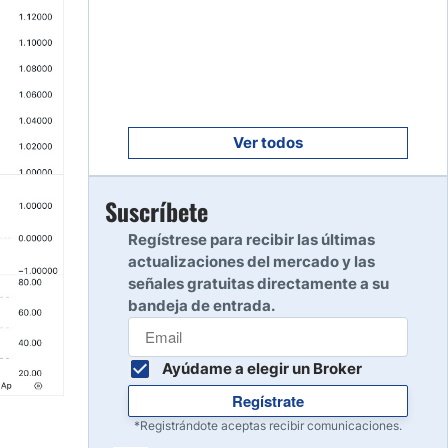
Empezar
8
Leer reseña
Empezar
9
Leer reseña
Ver todos
Empezar
Suscríbete
10
Leer reseña
Regístrese para recibir las últimas
actualizaciones del mercado y las
señales gratuitas directamente a su
bandeja de entrada.
Ayúdame a elegir un Broker
Regístrate
*Registrándote aceptas recibir comunicaciones.