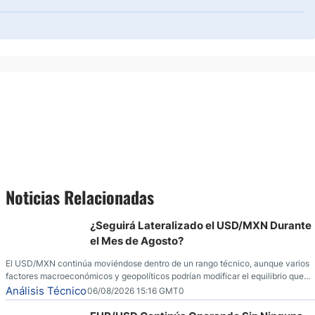
Noticias Relacionadas
¿Seguirá Lateralizado el USD/MXN Durante
el Mes de Agosto?
El USD/MXN continúa moviéndose dentro de un rango técnico, aunque varios
factores macroeconómicos y geopolíticos podrían modificar el equilibrio que
ha dominado al mercado en las últimas semanas.
Análisis Técnico
06/08/2026 15:16 GMT0