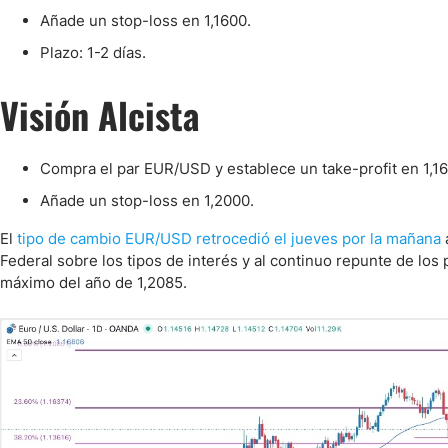
Ecuador
Añade un stop-loss en 1,1600.
Paraguay
Nasdaq 100
S&P 500
Plazo: 1-2 días.
Peru
IBEX 35
Todos los í
Panama
Visión Alcista
Acciones
Latinoamérica
Nvidia (NVDA)
Mercado Lib
Bolivia
Compra el par EUR/USD y establece un take-profit en 1,1
Banco Santander (SAN)
Todas las A
Nicaragua
Añade un stop-loss en 1,2000.
Estados Unidos
El
tipo de cambio EUR/USD retrocedió el jueves por la mañana
Federal sobre los tipos de interés y al continuo repunte de los
máximo del año de 1,2085.