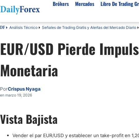
Brókers
Mercados
Libro De Trading Gr
Análisis Técnico
Señales de Trading Gratis y Alertas del Mercado Diario
DF
Mejores Brokers por País
Activos populares
Acerca de DailyForex
Tipos
EUR/USD Pierde Impulso
España
Sobre Nosotros
Broke
Divisas
Argentina
Política editorial
Broke
USD/MXN
USD/JPY
Monetaria
Rep. Dominicana
Cómo generamos ingresos
Broke
EUR/USD
USD/COP
Mexico
Nuestra metodología
Broke
USD/PEN
Todas las D
Colombia
Índice de confianza
Broke
Por
Crispus Nyaga
Materias Primas
Costa Rica
Por qué confiar en nosotros
Broke
en marzo 19, 2026
Venezuela
Precio del Cafe
Precio del 
Guatemala
Oro (XAU/USD)
Plata (XAG
Vista Bajista
Cuba
Petróleo WTI
Todas las M
El Salvador
Vender el par EUR/USD y establecer un take-profit en 1,2
Indices