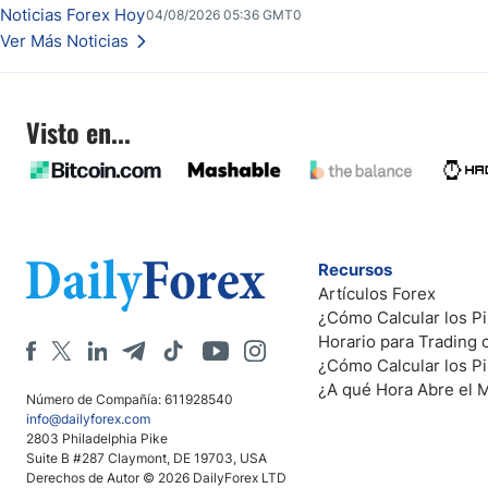
de seguridad en Bitcoin y nuevas señales desde el mercado del petróleo.
Noticias Forex Hoy
04/08/2026 05:36 GMT0
Ver Más Noticias
Visto en...
Recursos
Artículos Forex
¿Cómo Calcular los Pi
Horario para Trading
¿Cómo Calcular los P
¿A qué Hora Abre el 
Número de Compañía: 611928540
info@dailyforex.com
2803 Philadelphia Pike
Suite B #287 Claymont, DE 19703, USA
Derechos de Autor © 2026 DailyForex LTD