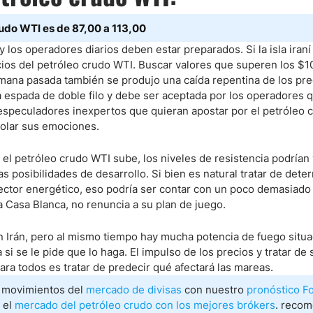
rudo WTI es de 87,00 a 113,00
os operadores diarios deben estar preparados. Si la isla iraní
ios del petróleo crudo WTI. Buscar valores que superen los $1
ana pasada también se produjo una caída repentina de los prec
 espada de doble filo y debe ser aceptada por los operadores q
 especuladores inexpertos que quieran apostar por el petróleo 
trolar sus emociones.
 el petróleo crudo WTI sube, los niveles de resistencia podrían
s posibilidades de desarrollo. Si bien es natural tratar de det
sector energético, eso podría ser contar con un poco demasiado
la Casa Blanca, no renuncia a su plan de juego.
 Irán, pero al mismo tiempo hay mucha potencia de fuego situ
 si se le pide que lo haga. El impulso de los precios y tratar de 
ara todos es tratar de predecir qué afectará las mareas.
s movimientos del
mercado de divisas
con nuestro
pronóstico F
 el
mercado del petróleo crudo con los mejores brókers
. reco