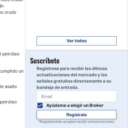
Empezar
8
án
Leer reseña
eo crudo
Empezar
9
Leer reseña
Ver todos
l petróleo
Empezar
Suscríbete
10
Leer reseña
Regístrese para recibir las últimas
 cumplido un
actualizaciones del mercado y las
señales gratuitas directamente a su
e asalto
bandeja de entrada.
 petróleo
Ayúdame a elegir un Broker
Regístrate
*Registrándote aceptas recibir comunicaciones.