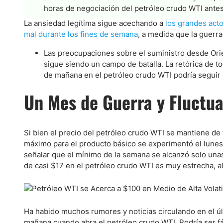
Ecuador
horas de negociación del petróleo crudo WTI antes
Paraguay
Nasdaq 100
S&P 500
La ansiedad legítima sigue acechando a
los grandes acto
Peru
IBEX 35
Todos los í
mal durante los fines de semana
, a medida que la guerra
Panama
Las preocupaciones sobre el suministro desde Ori
Latinoamérica
sigue siendo un campo de batalla. La retórica de 
de mañana en el petróleo crudo WTI podría seguir e
Bolivia
Nicaragua
Un Mes de Guerra y Fluctua
Estados Unidos
Si bien el precio del petróleo crudo WTI se mantiene de 
máximo para el producto básico se experimentó el lunes
señalar que el mínimo de la semana se alcanzó solo una
de casi $17 en el petróleo crudo WTI es muy estrecha, al
Ha habido muchos rumores y noticias circulando en el úl
mañana cuando abra el petróleo crudo WTI. Podría ser fá