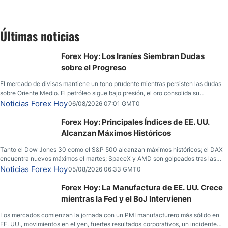
Últimas noticias
Forex Hoy: Los Iraníes Siembran Dudas
sobre el Progreso
El mercado de divisas mantiene un tono prudente mientras persisten las dudas
sobre Oriente Medio. El petróleo sigue bajo presión, el oro consolida su
fortaleza y los operadores esperan nuevas referencias económicas desde
Noticias Forex Hoy
06/08/2026 07:01 GMT0
Estados Unidos.
Forex Hoy: Principales Índices de EE. UU.
Alcanzan Máximos Históricos
Tanto el Dow Jones 30 como el S&P 500 alcanzan máximos históricos; el DAX
encuentra nuevos máximos el martes; SpaceX y AMD son golpeados tras las
llamadas de ganancias; el petróleo crudo cae por debajo de los $80 con
Noticias Forex Hoy
05/08/2026 06:33 GMT0
nuevas esperanzas; el dólar estadounidense continúa intentando estabilizarse
frente al yen; el peso mexicano ve un repunte a medida que las tasas caen en
Forex Hoy: La Manufactura de EE. UU. Crece
EE. UU.
mientras la Fed y el BoJ Intervienen
Los mercados comienzan la jornada con un PMI manufacturero más sólido en
EE. UU., movimientos en el yen, fuertes resultados corporativos, un incidente