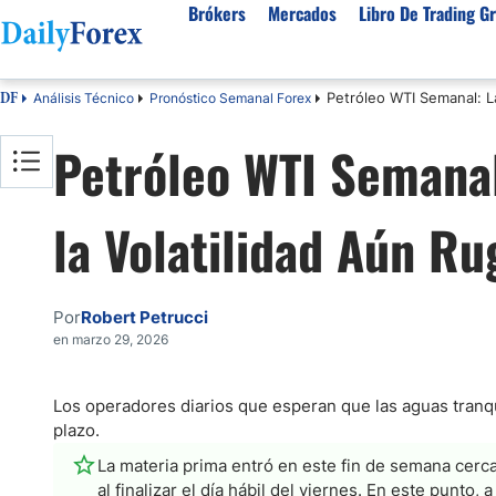
Brókers
Mercados
Libro De Trading Gr
Petróleo WTI Semanal: L
Análisis Técnico
Pronóstico Semanal Forex
DF
Mejores Brokers por País
Activos populares
Acerca de DailyForex
Tipos
Petróleo WTI Semanal
España
Sobre Nosotros
Broke
Divisas
Argentina
Política editorial
Broke
USD/MXN
USD/JPY
la Volatilidad Aún R
Rep. Dominicana
Cómo generamos ingresos
Broke
EUR/USD
USD/COP
Mexico
Nuestra metodología
Broke
USD/PEN
Todas las D
Colombia
Índice de confianza
Cuent
Por
Robert Petrucci
Materias Primas
Costa Rica
Por qué confiar en nosotros
Brok
en marzo 29, 2026
Venezuela
Broke
Precio del Cafe
Precio del 
Guatemala
Broke
Oro (XAU/USD)
Plata (XAG
Los operadores diarios que esperan que las aguas tranq
plazo.
Cuba
Petróleo WTI
Todas las M
El Salvador
La materia prima entró en este fin de semana cerc
Indices
al finalizar el día hábil del viernes. En este punt