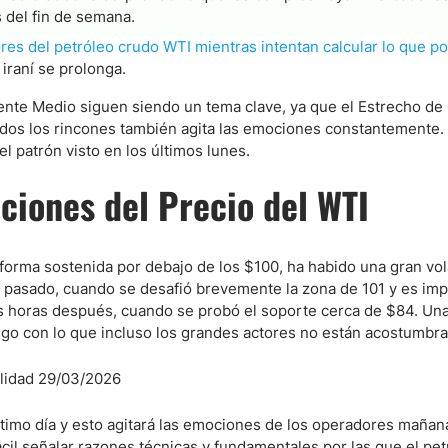
 del fin de semana.
res del petróleo crudo WTI mientras intentan calcular lo que pod
ndices
 iraní se prolonga.
ente Medio siguen siendo un tema clave, ya que el Estrecho d
todos los rincones también agita las emociones constantemente.
l patrón visto en los últimos lunes.
ciones del Precio del WTI
forma sostenida por debajo de los $100, ha habido una gran vola
 pasado, cuando se desafió brevemente la zona de 101 y es im
s horas después, cuando se probó el soporte cerca de $84. Una
go con lo que incluso los grandes actores no están acostumbrad
timo día y esto agitará las emociones de los operadores mañana
cil señalar razones técnicas y fundamentales por las que el pe