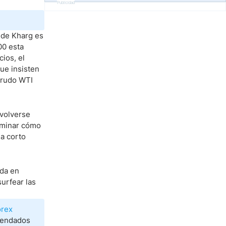
Publicidad
 de Kharg es
00 esta
ios, el
ue insisten
crudo WTI
 volverse
erminar cómo
 a corto
ada en
surfear las
orex
mendados