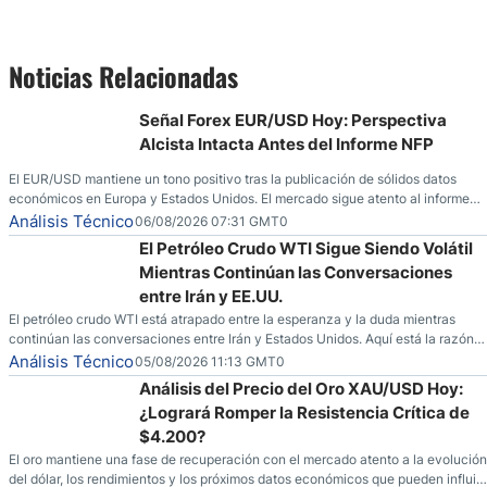
Noticias Relacionadas
Señal Forex EUR/USD Hoy: Perspectiva
Alcista Intacta Antes del Informe NFP
El EUR/USD mantiene un tono positivo tras la publicación de sólidos datos
económicos en Europa y Estados Unidos. El mercado sigue atento al informe
de empleo estadounidense y a la evolución del escenario geopolítico.
Análisis Técnico
06/08/2026 07:31 GMT0
El Petróleo Crudo WTI Sigue Siendo Volátil
Mientras Continúan las Conversaciones
entre Irán y EE.UU.
El petróleo crudo WTI está atrapado entre la esperanza y la duda mientras
continúan las conversaciones entre Irán y Estados Unidos. Aquí está la razón
por la que los traders pueden querer pensarlo dos veces antes de tomar partido
Análisis Técnico
05/08/2026 11:13 GMT0
en este momento.
Análisis del Precio del Oro XAU/USD Hoy:
¿Logrará Romper la Resistencia Crítica de
$4.200?
El oro mantiene una fase de recuperación con el mercado atento a la evolución
del dólar, los rendimientos y los próximos datos económicos que pueden influir