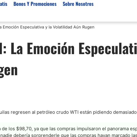
atis
Bonos Y Promociones
Sobre Nosotros
a Emoción Especulativa y la Volatilidad Aún Rugen
 de Broker
Empresas de Fondeo
Noticias del Mercados
: La Emoción Especulati
rs Regulados
Lista de Mejores Prop F
Análisis Forex
rs Para Scalping
Empresas de Fondeo en
Señales Forex Gratis
ugen
Unidos
r Oro
El Oro va a Subir o Baja
Empresas de Fondeo de
rs de Trading Automático
Tendencia Euro Próxim
ivisas
as Demo Trading Gratis
Noticias Forex Diarias
ers de CFD
Mercado de Acciones 
r para Metatrader 4
Cacao
rs por Categoría
/USD)
uilas regresen al petróleo crudo WTI están pidiendo demasiado
aterias Primas
a de los $98,70, ya que las compras impulsaron el panorama es
o, a nadie debería sorprenderle que las compras hayan marcado la