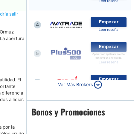
Leer reseña
Compara Brokers de Forex
ría salir
Noticias de Brokers
Empezar
4
Leer reseña
e Ormuz
 La apertura
Empezar
5
Operar con apalancamiento
conlleva un alto riesgo.
Leer reseña
Empezar
tilidad. El
6
Ver Más Brokers
portante
Leer reseña
 diferencia
os a lidiar.
Empezar
Bonos y Promociones
7
Leer reseña
 por la
tróleo crudo