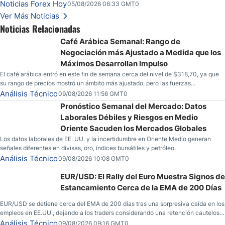
llamadas de ganancias; el petróleo crudo cae por debajo de los $80 con nuevas
Noticias Forex Hoy
05/08/2026 06:33 GMT0
esperanzas; el dólar estadounidense continúa intentando estabilizarse frente al
Ver Más Noticias
yen; el peso mexicano ve un repunte a medida que las tasas caen en EE. UU.
Noticias Relacionadas
Café Arábica Semanal: Rango de
Negociación más Ajustado a Medida que los
Máximos Desarrollan Impulso
El café arábica entró en este fin de semana cerca del nivel de $318,70, ya que
su rango de precios mostró un ámbito más ajustado, pero las fuerzas
especulativas también están mostrando señales de que una mayor volatilidad
Análisis Técnico
09/08/2026 11:56 GMT0
podría estar en el horizonte para la mercancía.
Pronóstico Semanal del Mercado: Datos
Laborales Débiles y Riesgos en Medio
Oriente Sacuden los Mercados Globales
Los datos laborales de EE. UU. y la incertidumbre en Oriente Medio generan
señales diferentes en divisas, oro, índices bursátiles y petróleo.
Análisis Técnico
09/08/2026 10:08 GMT0
EUR/USD: El Rally del Euro Muestra Signos de
Estancamiento Cerca de la EMA de 200 Días
EUR/USD se detiene cerca del EMA de 200 días tras una sorpresiva caída en los
empleos en EE.UU., dejando a los traders considerando una retención cautelosa
ante un fin de semana incierto.
Análisis Técnico
09/08/2026 09:16 GMT0