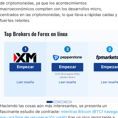
de criptomonedas, ya que los acontecimientos
macroeconómicos compiten con los desarrollos micro,
centrados en las criptomonedas, lo que lleva a rápidas caídas y
fuertes rebotes.
Top Brokers de Forex en línea
1
2
3
Empezar
Empezar
Empeza
El 81.3% al operar CFDs
pierden dinero
Leer reseña
Leer reseña
Leer reseñ
Haciendo las cosas aún más interesantes, se presenta un
fascinante estudio de contraste:
mientras Bitcoin (BTC) navega
por una fase de recuperación volátil
tras un pico importante a