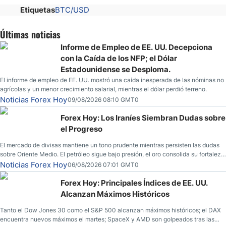
Etiquetas
BTC/USD
Últimas noticias
Informe de Empleo de EE. UU. Decepciona
con la Caída de los NFP; el Dólar
Estadounidense se Desploma.
El informe de empleo de EE. UU. mostró una caída inesperada de las nóminas no
agrícolas y un menor crecimiento salarial, mientras el dólar perdió terreno.
Noticias Forex Hoy
09/08/2026 08:10 GMT0
Forex Hoy: Los Iraníes Siembran Dudas sobre
el Progreso
El mercado de divisas mantiene un tono prudente mientras persisten las dudas
sobre Oriente Medio. El petróleo sigue bajo presión, el oro consolida su fortaleza
y los operadores esperan nuevas referencias económicas desde Estados
Noticias Forex Hoy
06/08/2026 07:01 GMT0
Unidos.
Forex Hoy: Principales Índices de EE. UU.
Alcanzan Máximos Históricos
Tanto el Dow Jones 30 como el S&P 500 alcanzan máximos históricos; el DAX
encuentra nuevos máximos el martes; SpaceX y AMD son golpeados tras las